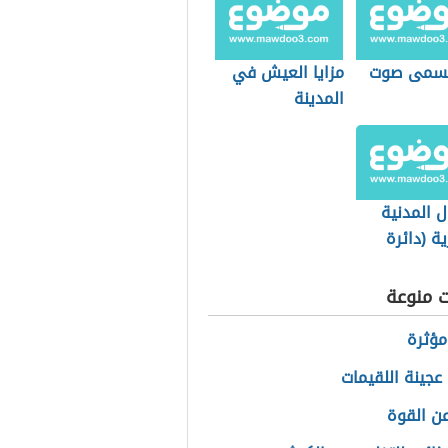
يسمى صوت
مزايا العيش في
المدينة
ل المدنية
ة (دائرة
ة)
ت منوعة
مؤثرة
عجينة اللقيمات
عن القوة