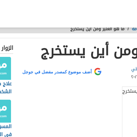
مة
/
ما هو العنبر ومن أين يستخرج
 ومن أين يستخرج
الزوار
طي
أضف موضوع كمصدر مفضل في جوجل
علاج 
الشخص
المسؤ
في ال