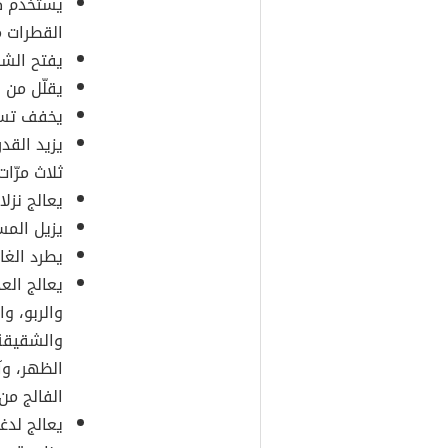
يستخدم ك
القطرات م
يفتح الشهي
يقلّل من ا
يخفف تسا
يزيد القد
ثلاث مرّات 
يعالج نزلات
يزيل المس
يطرد الغاز
يعالج الع
والربو، و
والشقيقة،
الظهر، وآ
الفالج من
يعالج لدغ