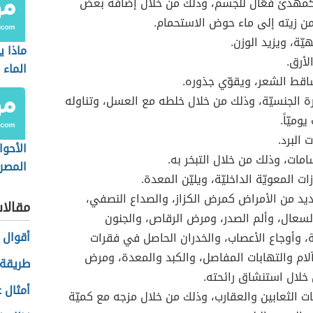
مهدئ فعّال للجسم، وذلك من خلال إضافة بعض
ن زيته إلى ماء حوض الاستحمام.
ّة، ويزيد الوزن.
ماذا 
لأرق.
الماء
قط الشعر، ويقوّي جذوره.
رة الجنسيّة، وذلك من خلال خلطه مع العسل، وتناوله
يوميّاً.
 البرد.
الأحوا
امات، وذلك من خلال التبخر به.
المصري
ات المعويّة الداخليّة، ويليّن المعدة.
حكومي
ديد من الأمراض كمرض الكزاز، والصداع النصفي،
مقالا
السعال، وألم الصدر، ومرض الرقاص، والجنون
أقوال 
 وأوجاع الأعصاب، والخدران الحاصل في فقرات
لام والتهابات المفاصل، والكبد والمعدة، ومرض
طريقة 
 خلال استنشاق رائحته.
أمثال 
ات الثعابين والعقارب، وذلك من خلال مزجه مع كميّة