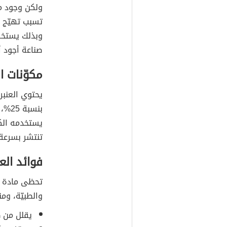
ولكن وجود ما
تسبب تهيّج أ
وبذلك يستخر
صناعة أجود أ
مكوّنات ال
بنسب
يستخدمه الكث
تنتشر بسرعة 
فوائد العن
تحظى مادة ال
والطبيّة، ومن
يقلل من ظ