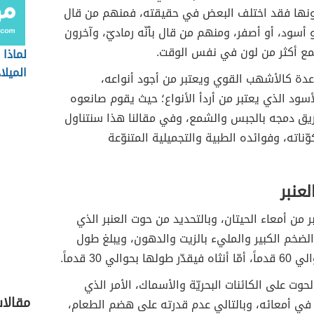
 لونها فقد اختلف البعض في حقيقته، فمنهم من قال
أو أسود، أو أصفر، ومنهم من قال بأنّه رماديّ، وآخرون
يجمع أكثر من لون في نفس الوقت.
لماذا 
الميلا
 عدة كالأشهب القوي ويعتبر من أجود أنواعه،
الاسم
أسود الذي يعتبر من أردأ الأنواع؛ حيث يقوم صانعوه
ق دمجه بالجبس والشمع، وفي مقالنا هذا سنتناول
ّناته، وفوائده الطبية والتجميلية المتنوّعة
لعنبر
ر من أمعاء الحيتان، وبالتحديد من حوت العنبر الذي
 الضخم الكبير والمليء بالزيت والدهون، ويبلغ طول
ا بحوالي 30 قدماً.
حوت على الكائنات البحريّة والأسماك، الأمر الذي
مقالا
 في أمعائه، وبالتالي عدم قدرته على هضم الطعام،