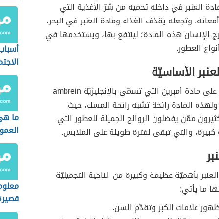
دة العنبر في داخله تحميه من شرّ الأغذية التي
معائه، وتجعله يقذف الغذاء ومادة العنبر في البحر،
ج الإنسان هذه المادة؛ لينتفع بها، ويستخدمها في
نواع العطور.
أسباب
الاجت
عنبر الأساسيّة
يحتوي العنبر على مادة أمبرين التي تسمّى بالإنجليزيّة ambrein
ة 25%، ولهذه المادة رائحة تشبه رائحة المسك، حيث
ما هي
يرون ممّن يفضلون الروائح الجميلة للعطور التي
العمو
كبيرة، والتي تبقى لفترة طويلة على الملابس.
بر
عنبر بأهميّة عظيمة وكبيرة من الناحية التجميليّة
معلوم
ها ما يأتي:
قصيرة
هور علامات الكبر وتقدّم السن.