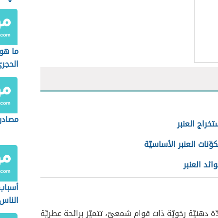
الجزائ
ما هو
الحجر
مصادر
تخراج العنبر
وّنات العنبر الأساسيّة
ائد العنبر
أسباب 
الناس
ّة دهنيّة رخويّة ذات قوام شمعيّ، تتميّز برائحة عطريّة