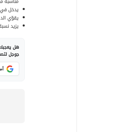
مناسبة من
يدخل في ص
يقوّي الد
يزيد نسبة
هل يعجبك 
جوجل لتصلك
أض