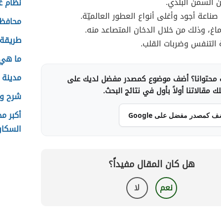
 السمن البلدي.
نظام غ
ناعة أجود وأغلى أنواع العطور العالميّة.
محافظ
ماغ، وذلك من خلال الدخان المتصاعد منه.
طريقة 
 التنفس وضربات القلب.
ما هي 
مدينة 
محتوانا؟ أضف موضوع كمصدر مفضل لديك على
 مقالاتنا أولاً بأول في نتائج البحث.
شرح وت
أكبر م
ف كمصدر مفضل على Google
السكان
هل كان المقال مفيداً؟
نعم
لا