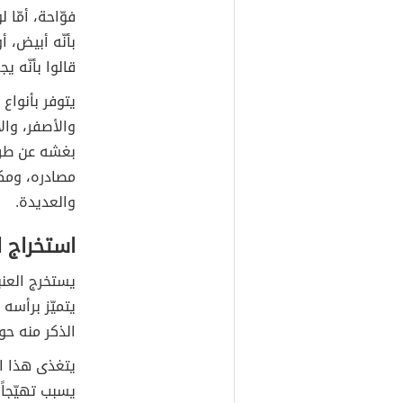
فوّاحة، أمّا
بأنّه أبيض، 
قالوا بأنّه 
يتوفر بأنواع
والأصفر، وال
بغشه عن طري
مصادره، ومكو
والعديدة.
استخراج ا
يستخرج العنب
يتميّز برأسه
الذكر منه حوالي 60 قدماً، أمّا أنثاه فيقدّر طوله
يتغذى هذا ال
يسبب تهيّجاً