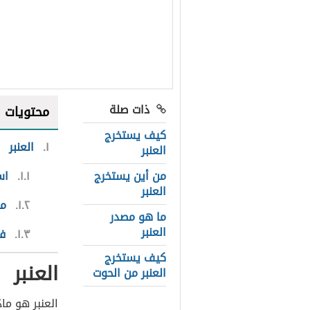
ذات صلة
محتويات
كيف يستخرج
١
العنبر
العنبر
من أين يستخرج
١.١
اس
العنبر
١.٢
مك
ما هو مصدر
العنبر
١.٣
فو
كيف يستخرج
العنبر
العنبر من الحوت
العنبر هو ماد