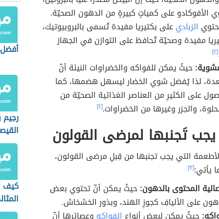
وي الأفوكادو على كمياتٍ كبيرةٍ من الدهون الصحيّة.
توي
الزبادي
على بكتيريا مفيدة تُسمى بالبروبيوتيك،
يا مفيدة وصحيّة تُحافظ على التوازن في الجهاز
أفضل 
[٢]
مشوية:
حيثُ يمكن للفواكه والخضراوات النيئة أنّ
عدة، لذا يُفضل شوي الخضار ليسهل هضمها، كما
ول على الكثيرِ من العناصر الغذائية الصحيّة من
لحلوة، والجزر وغيرها من الخضراوات.
[٢]
رجيم ب
جب تَجنبها لمرضى القولون
القيص
أطعمة التي يجب تجنبها من قِبلِ مرضى القولون،
ا يأتي:
[٣]
كيف أ
الية المحتوى بالدهون:
حيثُ يمكن أنّ تحتوي بعض
المثال
هون على الأليافِ كجوزِ الهند، وبذور الخشخاش.
لعمري
اكه:
حيثُ يمكن لبعضِ أنواع
الفواكه
وعصائرها أنّ