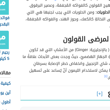
تَهيج القولون كالفواكه المُجففة، وعصير البرقوق.
لحلويات:
ومن الحلويات التي يجب تجنبها هي التي
فوائد
 النخالةِ كالكعك، وجوز الهند، والفواكه المُجففة،
البقد
لمرضى القولون
( بالإنجليزية: Ginger) من الأعشابِ التي قد تَكون
رجيم ل
 الجهازِ الهضميّ، حيثُ وجدت بعض الأبحاث علاقةً ما
5 كيلوغرامات
 شاي الزنجبيل وانخفاض خطر الإصابة بسرطانِ
 يمكن لاستخدام الليمون أنّ يُساعد على تَسهيل
مقالا
.
[٤]
كيفية 
أين يو
أطول ش