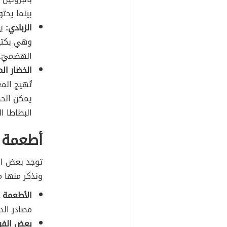
بينما يحت
الزبادي:
يح
وهي بكتير
الهضميّ.
الخضار ال
تُهيج الم
يمكن الحص
البطاطا ا
أطعمة ي
توجد بعض ال
ونذكر منها م
الأطعمة ع
مصادر الد
بعض الفو