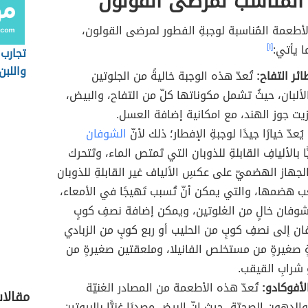
المناسب لمرضى القولون
طعمة المُناسبة لوجبةِ الفطور لمرضى القولون،
ا يأتي:
[١]
تجارب 
واللبن
ئر التفاح:
تُعدّ هذه الوجبة خاليةً من الجلوتين
لألبان، حيثُ تشمل مكوناتها كلّ من التفاح، والبيض،
زيت جوز الهند، مع امكانية إضافة العسل.
يُعدّ خيارًا جيدًا لوجبةِ الإفطار؛ ذلك لأنّ
الشوفان
ّا بالأليافِ القابلةِ للذوبان التي تَمتص الماء، وتَتحرك
 الجهاز الهضميّ على عكسِ الألياف غير القابلةِ للذوبان
ب هضمها، والتي يمكن أنّ تُسبب تَهيجًا في الأمعاء،
لشوفان خالٍ من الغلوتين، ويمكن إضافة نصفِ كوبٍ
ن إلى نصفِ كوبٍ من الحليب أو ربع كوبٍ من الزبادي
 صغيرةٍ من مستخلص الفانيلا، وملعقتين صغيرةٍ من
شرابِ القيقب.
لأفوكادو:
تُعدّ هذه الأطعمة من المصادر الغنيّة
مقالا
والدهون الصحيّة، حيث إنّ البيض مصدرًا غنيًّا بالبروتين،