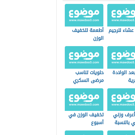
عشاء للرجيم
أطعمة لتخفيف
الوزن
عد الولادة
حلويات تناسب
رية
مرضى السكري
عرف وزني
تخفيف الوزن في
ي بالنسبة
أسبوع
 وطولي