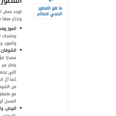
الفطور 
ما هو الفطور
توجد بعض الأ
الصحي للصائم
ونذكر منها م
الموز وفطا
ومنتجات ا
والموز، و
الشوفان:
مصدرًا غنيً
ببُطءٍ عبر
التي يَصع
كما أنّ ا
من الشوفا
مع ملعقةٍ
العسل أو 
البيض، وا
بالبروتين 