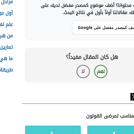
مراحل 
محتوانا؟ أضف موضوع كمصدر مفضل لديك على
 مقالاتنا أولاً بأول في نتائج البحث.
أول من
علم نف
ف كمصدر مفضل على Google
من هي 
تمارين 
هل كان المقال مفيداً؟
ما هي
طريقة ك
نعم
لا
المناسب لمرضى القولون