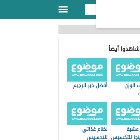
 شاهدوا أيضاً
 الوزن
أفضل خبز للرجيم
 عشبة
نظام غذائي
ينجا للتخسيس
للتخسيس