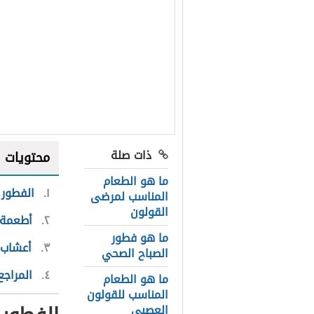
ذات صلة
محتويات
ما هو الطعام
١
الفطور 
المناسب لمرضى
القولون
٢
أطعمة 
ما هو فطور
٣
أعشاب 
الصباح الصحي
٤
المراجع
ما هو الطعام
المناسب للقولون
العصبي