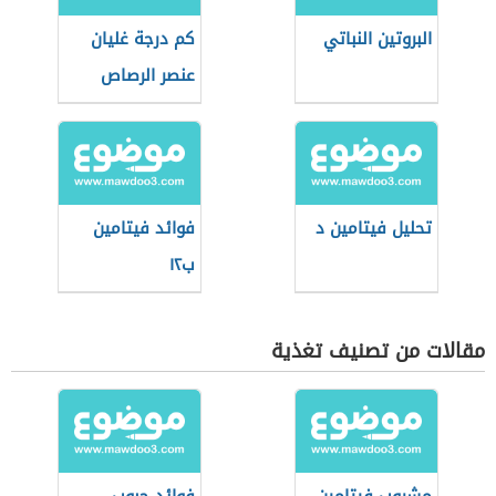
البروتين النباتي
كم درجة غليان
عنصر الرصاص
تحليل فيتامين د
فوائد فيتامين
ب١٢
مقالات من تصنيف تغذية