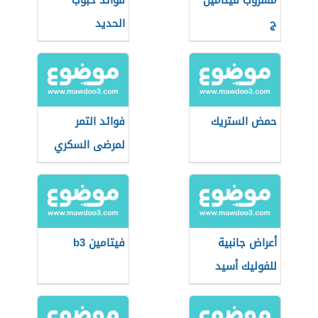
مشروب فيتامين
فوائد حبوب
ج
الحديد
حمض الستريك
فوائد التمر
لمرضى السكري
أعراض جانبية
فيتامين b3
للفوليك أسيد