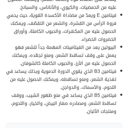
عليه من الحمضيات، والكيوي، والأناناس، والسبانخ.
فيتامين E ويعدّ من مضاداة الأكسدة القوية، حيث يحمي
فروة الرأس من القشرة، والشعر من التقصّف، ويمكنك
الحصول عليه من المكسّرات، والحبوب الكاملة، وأوراق
الخضروات الخضراء.
البيوتين يعد من الفيتامينات المهمة جداً للشعر فهو
يعمل على وقف تساقط الشعر، ومنع تجعّده، ويمكنك
الحصول عليه من الأرز، والحبوب الكاملة كالشوفان.
فيتامين B3 الذي يقوي الدورة الدموية وبذلك يساعد في
تغذية الشعر، ومنع تساقطه، ويمكنك الحصول عليه من
اللحوم، والأسماك، والدواجن.
فيتامين B5 الذي يساعد في منع ظهور الشيب، ووقف
تساقط الشعر، ومصادره صفار البيض، والخيار، واللحوم،
ومنتجات الألبان.