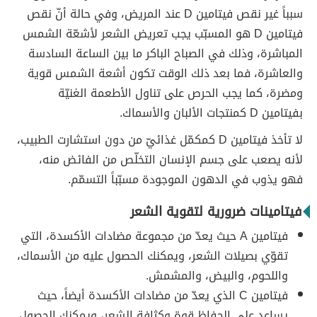
سبباً غير نقص فيتامين D عند المريض، وفي حالة أنّ نقص
فيتامين D هو المسبّب يجب تعريض الشعر لأشعّة الشمس
المباشرة، وذلك في الصباح الباكر ما بين الساعة السادسة
والعاشرة، فما بعد ذلك الوقت تكون أشعة الشمس قوية
ومضرة، كما يجب الحرص على تناول الأطعمة الغنيّة
بفيتامين D كمنتجات الألبان والأسماك.
لا تأخذ فيتامين D كمكمّل غذائيّ من دون استشارت الطبيب،
لأنه يصعب على جسم الإنسان التخلّص من الفائض منه،
فهو يذوب في الدهون الموجودة مسبّباً التسمّم.
فيتامينات ضرورية لتقوية الشعر
فيتامين A حيث يعدّ من مجموعة مضادات الأكسدة، التي
تقوّي بصيلات الشعر، ويمكنك الحصول عليه من الأسماك،
واللحوم، والبيض، والمشمش.
فيتامين C الذي يعدّ من مضادات الأكسدة أيضاً، حيث
يساعد على الحفاظ قوة وكثافة الشعر، ويمكنك الحصول