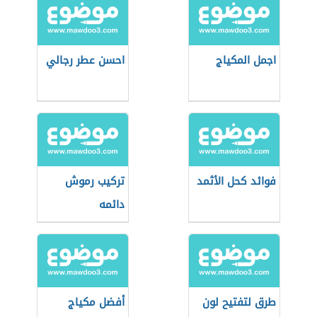
اجمل المكياج
احسن عطر رجالي
فوائد كحل الأثمد
تركيب رموش
دائمه
طرق لتفتيح لون
أفضل مكياج