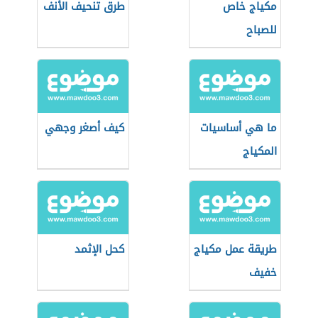
مكياج خاص
طرق تنحيف الأنف
للصباح
ما هي أساسيات
كيف أصغر وجهي
المكياج
طريقة عمل مكياج
كحل الإثمد
خفيف