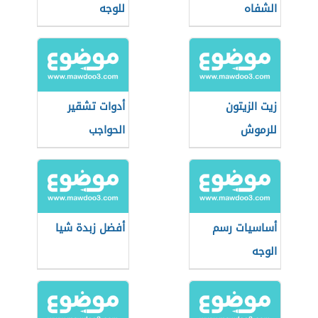
الشفاه
للوجه
زيت الزيتون
أدوات تشقير
للرموش
الحواجب
أساسيات رسم
أفضل زبدة شيا
الوجه