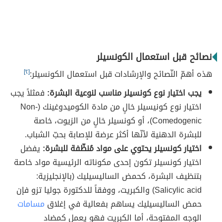
نصائح قبل استعمال الكونسيلر
هذه أهمّ النّصائح والإرشادات قبل استعمال الكونسيلر:
[٢]
يجب اختيار نوع كونسيلر مناسب لنوعية البشرة:
فمثلاً يجب
اختيار نوع كونيسيلر خالٍ من مادة الكوميدوغينك (Non-
Comedogenic)، أو كونسيلر خالٍ من الزيوت، خاصة
للبشرة الدهنية لأنّها أكثر عرضة للإصابة بحبّ الشباب.
اختيار كونسيلر يحتوي على مواد مُنظّفة للبشرة:
يفضل
اختيار كونسيلر تكون إحدى مكوناته الرئيسية مواد خاصة
بتنظيف البشرة، كحمض الساليسيليك (بالإنجليزية:
Salicylic acid) والكبريت، ووفقاً للدكتورة جوليا تزو فإن
حمض الساليسيليك يساهم بفعالية في إغلاق
مسامات
الوجه المفتوحة، أما الكبريت فهو يعمل كمضاد