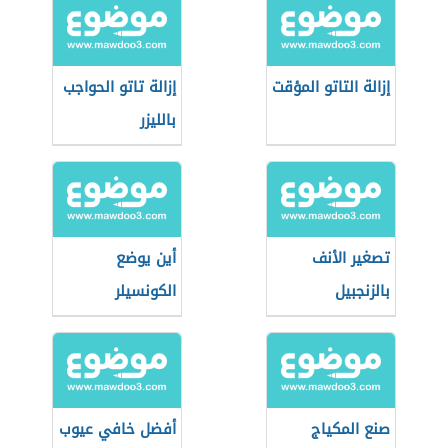
إزالة التاتو المؤقت
إزالة تاتو الحواجب
بالليزر
تصغير الأنف
أين يوضع
بالزنجبيل
الكونسيلر
صنع المكياج
أفضل خافي عيوب