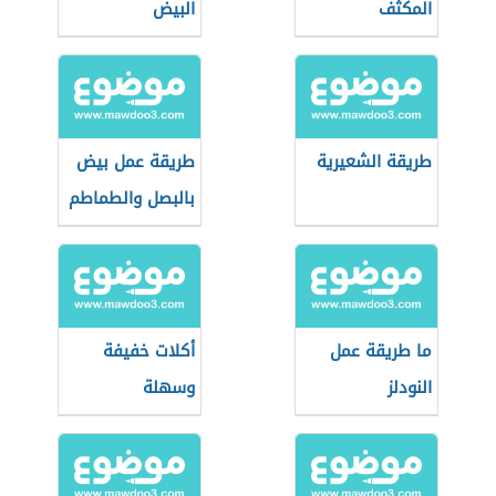
المكثف
البيض
طريقة الشعيرية
طريقة عمل بيض
بالبصل والطماطم
ما طريقة عمل
أكلات خفيفة
النودلز
وسهلة