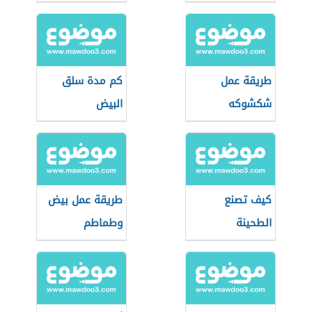
طريقة عمل
كم مدة سلق
شكشوكه
البيض
كيف تصنع
طريقة عمل بيض
الطحينة
وطماطم