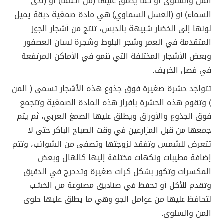
المن والسلوى أو كما يطلق عليها (من السما) أو (ندى
السماء) أو (العسل السماوي) هي مادة صمغية دبقة يميل
لونها إلى الخضار شبيهة بالدبس، تنتج من أشجار الجوز
المتقدمة في العمر وشجر البلوط وشجرة لسان العصفور
وبعض الأشجار المختلفة التي تنمو في الأماكن المرتفعة
في فصل الخريف.
تتواجد حشرة صغيرة فوق جذوع هذه الأشجار تسمى ( المن
) وتقوم هذه الحشرة بإفراز هذه المادة الصمغية وتتجمع
فوق الجذوع والأوراق ويطلق عليها الصمغ العربي، ثم يتم
جمعها من قبل المزارعين في وقت الصباح الباكر حتى لا
تتعرض للشمس وتفقد لزوجتها وتصفى من الشوائب، وتتم
إضافة مطيبات ونكهات مختلفة إليها كالهال وبعض
المكسرات وتكور بشكل كرات صغيرة وتدحرج في الدقيق
وتقدم للأكل أو تحفظ في صناديق مصنوعة من الخشب
لتحافظ عليها من عوامل الجو وهي ما يطلق عليها حلوى
المن والسلوى.