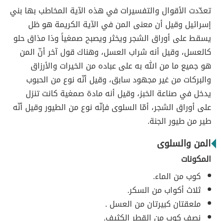
تعدّدت الأقوال والتفسيرات في هذه الآية المخاطب بها بني
إسرائيل وقيل أن معنى المن في الآية الكريمة هو ظل
يسقط على أوراق الشجر ويخثر ويصبح صمغياً وذا مذاق حلو
كالعسل، وقيل أنه شراب العسل، وهناك قول آخر أنّ المن
هو جميع ما من الله به على عباده من الخيرات والأرزاق
والبركات من غير مجهود سابق، وقيل أنّه نوع من الحبوب
يدخل في صناعة الخبز، وقيل أنه مادة صمغية كانت تنزل
على أوراق الشجر، أمّا السلوى فإنّه نوع من الطيور وقيل أنّه
طير من طيور الجنة.
المن والسلوى
المكونات
كوب من الماء.
ثلاث أكواب من السكر.
ملعقتان كبيرتان من العسل .
نصف كوب من القطر الكثيف.