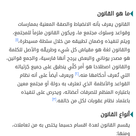
ما هو القانون
القانون يعرف بأنه الانضباط والصفة المعنية بممارسات
وقواعد وسلوك مجتمع ما، ويكون القانون ملزماً للمجتمع،
ويتم تنفيذه وضمان تطبيقه من خلال سلطة مسيطرة،
[١]
والقانون لغة هو مقياسُ كل شيء وطريقُه والأصل للكلمة
هو مصدر يوناني والبعض يرجح أنها فارسية، والجمع قوانين،
والقانون اصطلاحا هو أَمر كلّي ينطبق على جميع جُزئياته
التي تُعرف أَحكامها منه،
[٢]
ويعرف أيضاً على أنه نظام
القواعد والأنظمة الذي تعترف به دولة أو مجتمع معين
باعتباره المنظم لتصرفات أعضائه، ويحرص على تنفيذه
باعتماد نظام عقوبات لكل من خالفه.
[٣]
أنواع القانون
يقسم القانون لعدة اقسام حسبما يختص به من تعاملات،
ومنها: