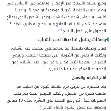
ومنع تسبّبه بالندبات قدر الإمكان، ويعتمد في الأساس على
وصف طبيب الجلدية لأدوية موضعية أو فموية، وأحيانًا
كليها، بناءً على شدة حب الشباب وعمر الشخص الذي يتعالج
منه، ولا بدّ من الالتزام بالعلاج وبما ينصح به طبيب الجلدية
للحصول على أفضل النتائج.
[٣]
وصفات يحتمل فائدتها لحب الشباب
هناك وصفات طبيعية قد تساعد على تخفيف حب الشباب،
ولكنّها لا تغني عن الأدوية التي يصفها الطبيب، وينبغي
الحذر من بعضها لأنها قد تزيد من سوء حب الشباب، ومن
الوصفات الممكن تجربتها ما يأتي:
قناع الكركم والعسل
يتم تحضيره عن طريق مزج ملعقة كبيرة من الحليب مع
ملعقة كبيرة من العسل، وكذلك الكركم، بحيث يتم خلط
المكوّنات جيدًا، ثم وضع الخليط على البشرة لمدة 10 دقائق،
وبعدها يتم غسل البشرة بالماء الفاتر.
[٤]