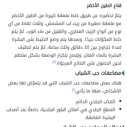
قناع الطين الأخضر
يتمّ تحضيره عن طريق خلط ملعقة كبيرة من الطين الأخضر
مع ملعقة صغيرة من زيت لب المشمش، وثلاث نقاط من أي
نوع من أنواع الزيت العطري، والقليل من ماء الورد، ثمّ يتم
خلط المكوّنات جيدًا، وبعدها يتم وضع الخليط على البشرة
لمدة تتراوح بين 10 دقائق وثلث ساعة، ثمّ يتم تنظيف
البشرة بالماء الفاتر، ويُنصح بتكرار الوصفة بشكل منتظم
لحين الحصول على النتائج المرجوّة.
[٥]
مضاعفات حب الشباب
هناك بعض مضاعفات حب الشباب التي قد يتعرّض لها بعض
الأشخاص، منها ما يأتي:
[١]
التندّب الجلدي الدائم.
التصبّغ الجلدي في أماكن البثور الجلدية، خاصةً عند أصحاب
البشرة الغامقة.