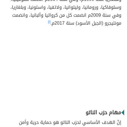
وسلوفاكيا، ورومانيا، وليتوانيا، ولاتفيا، واستونيا، وبلغاريا،
وفي سنة 2009م انضمت كل من كرواتيا وألبانيا، وانضمت
مونتيجرو (الجبل الأسود) سنة 2017م.
[١]
مهام حزب الناتو
إنّ الهدف الأساسي لحزب الناتو هو حماية حرية وأمن