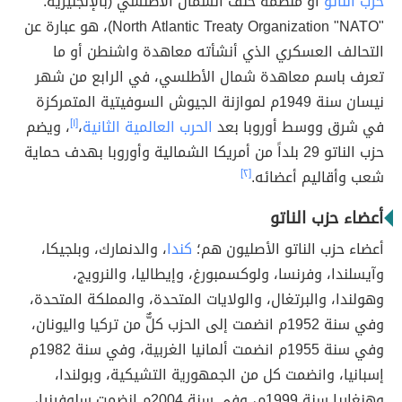
حزب الناتو
أو منظمة حلف الشمال الأطلسي (بالإنجليزية:
"North Atlantic Treaty Organization "NATO)، هو عبارة عن
التحالف العسكري الذي أنشأته معاهدة واشنطن أو ما
تعرف باسم معاهدة شمال الأطلسي، في الرابع من شهر
نيسان سنة 1949م لموازنة الجيوش السوفيتية المتمركزة
في شرق ووسط أوروبا بعد
الحرب العالمية الثانية
،
[١]
، ويضم
حزب الناتو 29 بلداً من أمريكا الشمالية وأوروبا بهدف حماية
شعب وأقاليم أعضائه.
[٢]
أعضاء حزب الناتو
أعضاء حزب الناتو الأصليون هم؛
كندا
، والدنمارك، وبلجيكا،
وآيسلندا، وفرنسا، ولوكسمبورغ، وإيطاليا، والنرويج،
وهولندا، والبرتغال، والولايات المتحدة، والمملكة المتحدة،
وفي سنة 1952م انضمت إلى الحزب كلٌّ من تركيا واليونان،
وفي سنة 1955م انضمت ألمانيا الغربية، وفي سنة 1982م
إسبانيا، وانضمت كل من الجمهورية التشيكية، وبولندا،
وهنغاريا سنة 1999م، وفي سنة 2004م انضمت سلوفينيا،