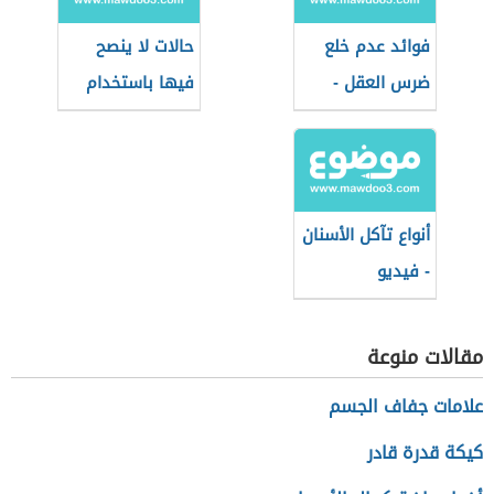
فوائد عدم خلع
حالات لا ينصح
ضرس العقل -
فيها باستخدام
فيديو
القشور الخزفية -
فيديو
أنواع تآكل الأسنان
- فيديو
مقالات منوعة
علامات جفاف الجسم
كيكة قدرة قادر