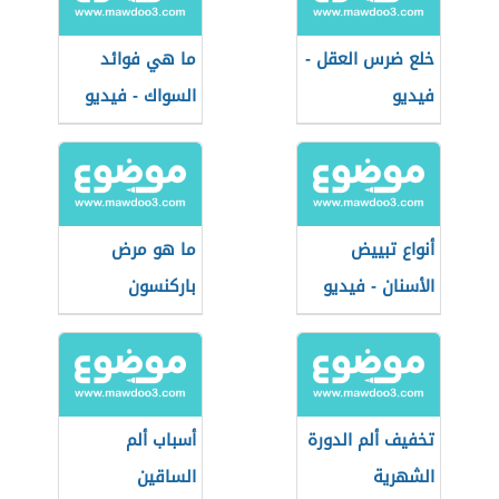
خلع ضرس العقل -
ما هي فوائد
فيديو
السواك - فيديو
أنواع تبييض
ما هو مرض
الأسنان - فيديو
باركنسون
تخفيف ألم الدورة
أسباب ألم
الشهرية
الساقين