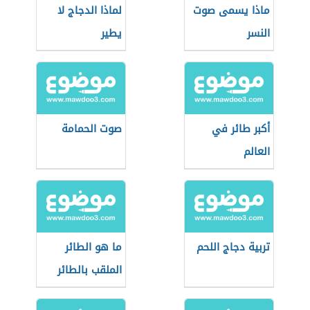
ماذا يسمى صوت
لماذا الدجاج لا
النسر
يطير
أكبر طائر في
صوت الحمامة
العالم
تربية دجاج اللحم
ما هو الطائر
الملقب بالطائر
الجمل