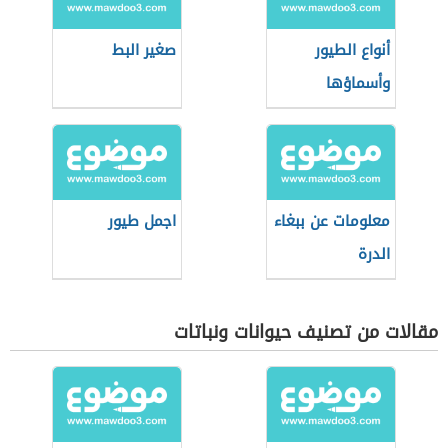
أنواع الطيور
صغير البط
وأسماؤها
معلومات عن ببغاء
اجمل طيور
الدرة
مقالات من تصنيف حيوانات ونباتات