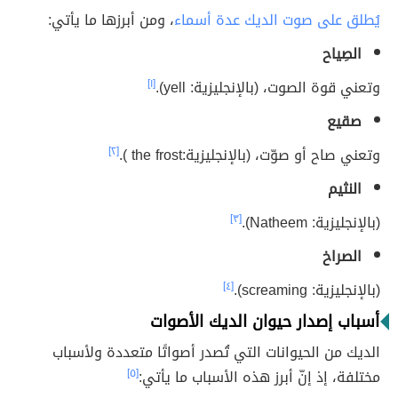
يُطلق على صوت الديك عدة أسماء
، ومن أبرزها ما يأتي:
الصِياح
وتعني قوة الصوت، (بالإنجليزية: yell).
[١]
صقيع
وتعني صاح أو صوّت، (بالإنجليزية:the frost ).
[٢]
النثيم
(بالإنجليزية: Natheem).
[٣]
الصراخ
(بالإنجليزية: screaming).
[٤]
أسباب إصدار حيوان الديك الأصوات
الديك من الحيوانات التي تُصدر أصواتًا متعددة ولأسباب
مختلفة، إذ إنّ أبرز هذه الأسباب ما يأتي:
[٥]