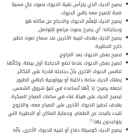
يصيح الديك الذي يترأس بقية الديوك بصوت عالٍ مسببًا
ضجة لتصيح معه باقي الديوك.
يصيح الديك ليُعلّم الديوك والدجاج عن مكانه هو
ودجاجاته؛ أي يصرخ بصوت مرتفع للتواصل.
يصيح الديك بهدف تنبيه الآخرين عند سماع صوت خطير
خارج الحظيرة.
تصيح بعض الديوك بعد التزاوج.
تصيح بعض الديوك عندما تضع الدجاجة أول بيضة، وكأنّها
تنافس الديوك الأخرى بأنّ دجاجته قادرة على التكاثر.
يمتلك الديك ساعة داخلية أو بيولوجية كباقي الطيور
تجعله يصيح؛ إذ إنّها تُساعده في تنبؤ شروق الشمس،
ليصيح الديك على هيئة غناء في ساعات الصباح المبكرة،
بهدف تحفيز الديوك الأخرى على الصياح معه، والخروج
للبدء بالبحث عن الطعام، وحماية المكان أو الحظيرة التي
يتواجدون بها.
[٦]
يصيح الديك كوسيلة دفاع أو تنبيه للديوك الأخرى، بأنّه