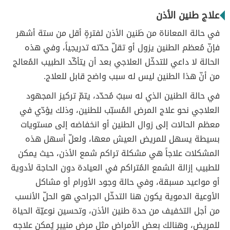
علاج طنين الأذن
في حالة المعاناة من طَنين الأذن لفترةٍ أقل من ستة أشهر
فإنّ مُعظم الطنين يزول أو تقلّ حدّته تدريجياً، وفي هذه
الحالة لا داعي للتدخّل العلاجي بعد أن يتأكّد الطبيب المُعالج
من أنّ هذا الطنين ليس له سبب واضح قابل للعلاج.
في حالة الطنين الذي له سببٌ مُحدّد، يتمّ تركيز المجهود
العلاجي نحو علاج المرض المُسبّب للطنين، وذلك يؤدّي في
معظم الحالات إلى زوال الطنين أو انخفاضه إلى مستويات
بسيطة يسهل للمريض العيش معها، ولعلّ أسهل هذه
المشكلات علاجاً هي مشكلة تراكم شمع الأذن، حيث يمكن
للطبيب إزالة الشمع المُتراكم في العيادة دون الحاجة لأدوية
أو مواعيد مسبقة، وفي حالة وجود الأورام أو مشاكل
الأوعية الدموية يكون هنا التدخّل الجراحي هو الحلّ الأنسب
من أجل التخفيف من حدة طنين الأذن، وتحسين نوعيّة الحياة
للمريض، وهنالك بعض الأمراض مثل مرض منيير يُمكن علاجه