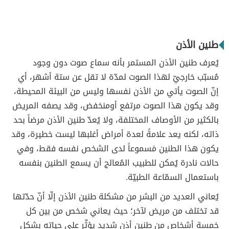
طنين الأذن
يُعرف طنين الأذن المستمر بأنه سماع صوت دون وجود
مُسبّب خارجيّ لهذا الصوت لمدّة لا تقل عن ستة أشهر، أي
إنّ الصوت يأتي من الأذن نفسها وليس من البيئة المحيطة،
وقد يكون هذا الصوت مرتفع أومنخفض، وقد يصفه المريض
بالكثير من الأوصاف المختلفة، ولا يُعدّ طنين الأذن مرضاً بحد
ذاته، لكنه يعد علامةً لعدة أمراض أغلبها ليست خطيرة، وقد
يكون هذا الطنين مَسموعاً لدى الشخص نفسه فقط، وفي
حالات نادرة يُمكن للطبيب المُعالج أن يسمع الطنين بنفسه
باستعمال السمّاعة الطبيّة.
يُعاني العديد من البشر من مشكلة طنين الأذن إلّا أنّ حدّتها
قد تختلف من مريض لآخر؛ حيث يعاني شخص من بين كل
خمسة أشخاص من طنين أذن شديد يؤثّر على حياته بشكل