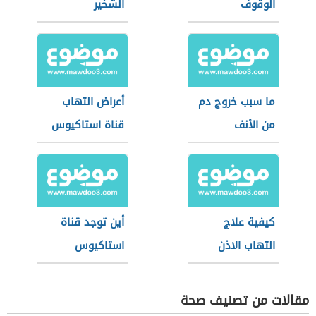
الوقوف
الشخير
ما سبب خروج دم
أعراض التهاب
من الأنف
قناة استاكيوس
كيفية علاج
أين توجد قناة
التهاب الاذن
استاكيوس
مقالات من تصنيف صحة