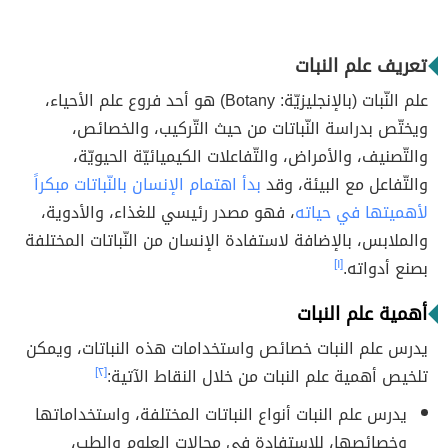
تعريف علم النبات
علم النّبات (بالإنجليزيّة: Botany) هو أحد فروع علم الأحياء،
ويختّص بدراسة النّباتات من حيث التّركيب، والخصائص،
والتّصنيف، والأمراض، والتّفاعلات الكيميائيّة الحيويّة،
والتّفاعل مع البيئة، وقد
بدأ اهتمام الإنسان بالنّباتات مبكراََ
لأهميتها في حياته
، فهو مصدر رئيسي للغذاء، والأدوية،
والملابس، بالإضافة لاستفادة الإنسان من النّباتات المختلفة
بصنع أدواته.
[١]
أهمية علم النبات
يدرس علم النبات خصائص واستخدامات هذه النباتات،
ويمكن
تلخيص
أهمية علم النبات من خلال النقاط الآتية:
[٢]
يدرس علم النبات أنواع النباتات المختلفة، واستخداماتها
وخصائصها، للاستفادة في مجالات العلوم والطب،