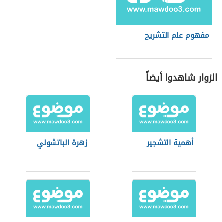
مفهوم علم التشريح
الزوار شاهدوا أيضاً
أهمية التشجير
زهرة الباتشولي