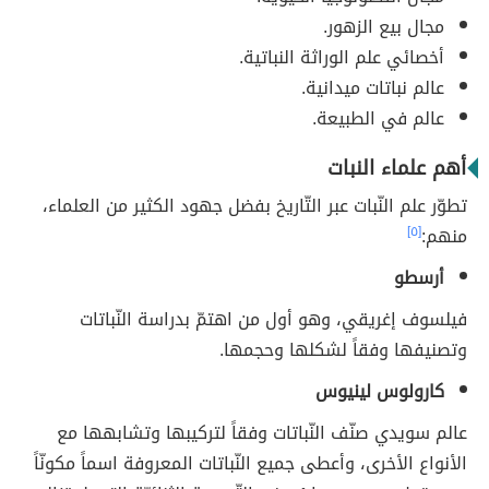
مجال بيع الزهور.
أخصائي علم الوراثة النباتية.
عالم نباتات ميدانية.
عالم في الطبيعة.
أهم علماء النبات
تطوّر علم النّبات عبر التّاريخ بفضل جهود الكثير من العلماء،
منهم:
[٥]
أرسطو
فيلسوف إغريقي، وهو أول من اهتمّ بدراسة النّباتات
وتصنيفها وفقاََ لشكلها وحجمها.
كارولوس لينيوس
عالم سويدي صنّف النّباتات وفقاً لتركيبها وتشابهها مع
الأنواع الأخرى، وأعطى جميع النّباتات المعروفة اسماََ مكونّاََ