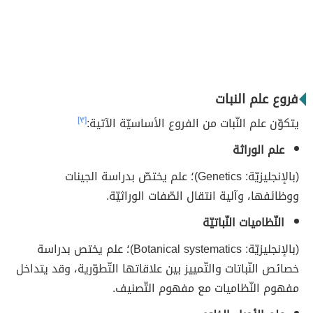
فروع علم النبات
يتكوّن علم النّبات من الفروع الأساسيّة الآتية:
[٣]
علم الوراثة
(بالإنجليزيّة: Genetics)؛ علم يختصّ بدراسة الجينات
ووظائفها، وآلية انتقال الصّفات الوراثيّة.
النّظاميات النّباتيّة
(بالإنجليزيّة: Botanical systematics)؛ علم يختص بدراسة
خصائص النّباتات والتّمييز بين علاقاتها التّطوّرية، وقد يتداخل
مفهوم النّظاميات مع مفهوم التّصنيف.