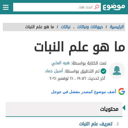
الرئيسية
/
حيوانات ونباتات
،
نباتات
/
ما هو علم النبات
ما هو علم النبات
هبه العلي
تمت الكتابة بواسطة:
أسيل حماد
تم التدقيق بواسطة:
آخر تحديث:
١٩:٥٦ ، ٢١ نوفمبر ٢٠٢١
أضف موضوع كمصدر مفضل في جوجل
محتويات
١
تعريف علم النبات