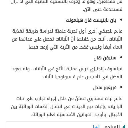
من مقطعين، وهو ما يُعرف بالتّسمية الثنائيّة التي لا تزال
مُستخدمة حتى الآن.
يان بابتيست فان هيلمونت
عالم بلجيكي أجرى أول تجربة علميّة لدراسة طريقة تغذية
النّباتات، أثبت من خلالها أنّ النّباتات تحصل على غذائها من
الماء أيضاً وليس فقط من التّربة التي زُرعت فيها.
ستيفن هال
فيلسوف إنجليزي درس عملية النّتح في النّباتات، وله يعود
الفضل في تأسيس علم فسيولوجيا النّبات.
غريغور مندل
عالم نبات نمساوي تمكنّ من خلال إجراء تجارب على نبات
البازيلاء وإثبات دور الجينات في انتقال الصّفات الوراثيّة بين
الأجيال، وأوجد القوانين الأساسيّة لعلم الوراثة.
المراجع