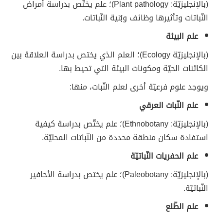
(بالإنجليزيّة: Plant pathology)؛ علم يختّص بدراسة أمراض
النّباتات وتأثيرها وظائف وبُنية النّباتات.
علم البيئة
(بالإنجليزيّة Ecology)؛ العلم الذي يختص بدراسة العلاقة بين
الكائنات الحيّة ومكونات البيئة التي تحيط بها.
ويوجد علوم فرعيّة أخرى لعلم النّبات، منها:
علم النّبات العرقي
(بالإنجليزيّة: Ethnobotany)؛ علم يختّص بدراسة كيفية
استفادة سكان منطقة محددة من النّباتات المحليّة.
علم الحفريات النّباتيّة
(بالإنجليزيّة: Paleobotany)؛ علم يختص بدراسة الأحافير
النّباتيّة.
علم الطّلع