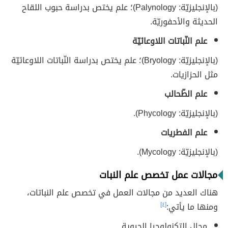
(بالإنجليزيّة: Palynology)؛ علم يختص بدراسة حبوب اللقاح
الحديثة والأحفوريّة.
علم النّباتات اللاوعائيّة
(بالإنجليزيّة: Bryology)؛ علم يختص بدراسة النّباتات اللاوعائيّة
مثل الحزازيات.
علم الطّحالب
(بالإنجليزيّة: Phycology).
علم الفطريات
(بالإنجليزيّة: Mycology).
مجالات عمل تخصص علم النبات
هناك العديد من مجالات العمل في تخصص علم النباتات،
ومنها ما يأتي:
[٤]
مجال التكنولوجيا الحيوية.