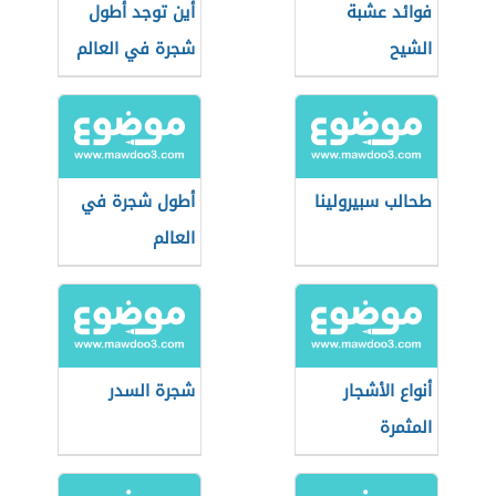
فوائد عشبة
أين توجد أطول
الشيح
شجرة في العالم
طحالب سبيرولينا
أطول شجرة في
العالم
أنواع الأشجار
شجرة السدر
المثمرة