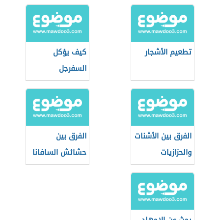
تطعيم الأشجار
كيف يؤكل
السفرجل
الفرق بين الأشنات
الفرق بين
والحزازيات
حشائش السافانا
والاستبس