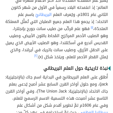
يُعتبر علم المملكة المتحدّة أحد أكثر الأعلام شُهرة في
العالم؛ إذ اعتمدته البلاد رسمياً في الأول من شهر كانون
الثاني عام 1801م، ويُعرف العلم
البريطانيّ
باسم علم
الاتحاد؛ إذ يجمع هذا العلم جميع الصلبان التي تُمثّل المملكة
المتحدّة،
[١]
فهو علم مُركّب من صليب سانت جورج بإنجلترا،
وهو الصليب الأحمر المركزيّ المُحاط باللون الأبيض، وصليب
القديس أندرو في أسكتلندا، وهو الصليب الأبيض الذي يميل
على الحقل الأزرق، وصليب سانت باتريك في أيرلندا، والذي
يُمثل القطر الأحمر للعلم، ويتخذ شكل (x).
[٢]
نبذة تاريخية حول العلم البريطاني
أُطلق على العلم البريطانيّ في البداية اسم جاك (بالإنجليزية:
jack)، ومع حلول أواخر القرن السابع عشر أصبح يُدعى بعلم
جاك الاتحاد (بالإنجليزية: The Union Jack)، وفي أواخر القرن
التاسع عشر أصبحت هذه التسمية الاسم الرسميّ للعلم،
وفي عام 1606م تمَّ تطوير أقدم شكل من أشكال علم
بريطانيا العظمى
، حيث تمَّ استخدامه في عهد كلّ من: