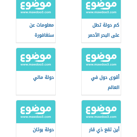
كم دولة تطل
معلومات عن
على البحر الأحمر
سنغافورة
أقوى دول في
دولة مالي
العالم
أين تقع ذي قار
دولة بوتان