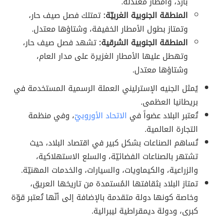
بارد، وأمطار معتدلة.
المنطقة الجنوبية الغربيّة:
تمتلك فصل صيف حار،
وتمتاز بطول الأمطار الخفيفة، وشتاؤها معتدل.
المنطقة الجنوبية الشرقية:
تشهد فصل صيف حار،
وتهطل عليها الأمطار الغزيرة على مدار العام،
وشتاؤها معتدل.
يُمثل الجنيه الإسترليني العملة الرسمية المستخدمة في
بريطانيا العظمى.
تُعتبر البلاد عضواً في
الاتحاد الأوروبيّ
، وفي منظمة
التجارة العالمية.
تُساهم الصناعات بشكل كبير في اقتصاد البلاد، حيث
تشتهر بالصناعات الفضائيّة، والسلع الاستهلاكية،
والزراعية، والكيماويات، والسيارات، والخدمات المهنيّة.
تمتاز البلاد بثقافتها المُستمدة من تاريخها العريق،
وخاصة كونها دولة متقدمة بالإضافة إلى أنّها تُعتبر قوّة
كبرى، ودولة ديمقراطية ليبرالية.