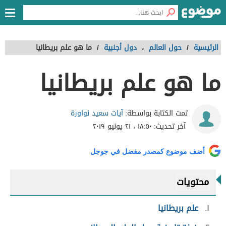
الرئيسية
/
حول العالم
،
دول أجنبية
/
ما هو علم بريطانيا
ما هو علم بريطانيا
آيات سعيد نواورة
تمت الكتابة بواسطة:
آخر تحديث:
١٨:٥٠ ، ٢١ يونيو ٢٠١٩
أضف موضوع كمصدر مفضل في جوجل
محتويات
١
علم بريطانيا