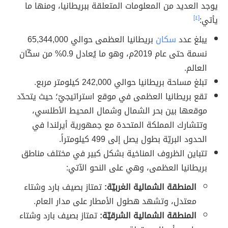
يوجد العديد من المعلومات المتعلقة ببريطانيا، ومنها ما
يأتي:
[٤]
يبلغ عدد
سكان
بريطانيا العظمى حوالي 65,344,000
نسمة حتى عام 2019م، وهو ما يُعادل 0.9% من سكّان
العالم.
تبلغ مساحة بريطانيا حوالي 242,000 كيلومتر مربع.
تقع بريطانيا العظمى في موقع استراتيجيّ؛ حيث يتحدّد
موقعها بين بحر الشمال وشمال المحيط الأطلسي،
وتتشارك المملكة المتحدة مع جمهورية أيرلندا في
الحدود البريّة بطول يصل إلى 499 كيلومتراً.
تتباين الظروف المناخية بشكل كبير في مختلف مناطق
بريطانيا العظمى، وهي على النحو الآتي:
المنطقة الشمالية الغربيّة:
تمتاز بصيف بارد وشتاء
معتدل، وتشهد هطول الأمطار على مدار العام.
المنطقة الشمالية الشرقيّة:
تمتاز بصيف بارد وشتاء