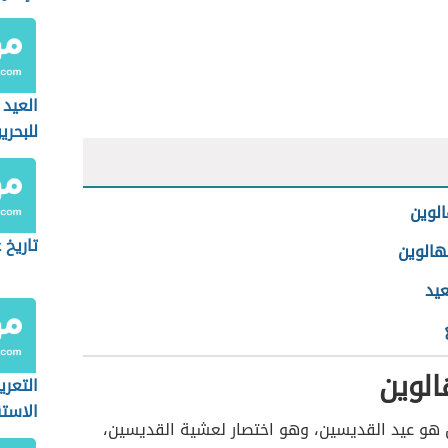
العيد
للبحري
الوين
تاريخ 
لهالوين
عيد
الوين
التعري
الاست
ن هو عيد القديسين، وهو اختصار لعشية القديسين،