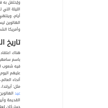
ويُحتفل به ف
الليلة التي 
أيام، وينتهي 
الهالوين لي
وأمريكا الشم
تاريخ ال
هناك اعتقاد 
فيه شعوب ال
عليهم اليوم
أنحاء العالم
مثل: أيرلندا،
عيد
الهالوين
القديمة وأير
حيث كان يُعتق