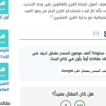
ُعرَف أصول ارتباط القرع بالهالوين على وجه التحديد،
ف بأنّه تمّ البدء باستخدام القرع كرمز من رموز العيد،
أول أي
شمالية مع بداية القرن العشرين.
[٣]
الأولم
محتوانا؟ أضف موضوع كمصدر مفضل لديك على
للإبدا
 مقالاتنا أولاً بأول في نتائج البحث.
(مساب
ف كمصدر مفضل على Google
التعري
العالم
هل كان المقال مفيداً؟
بالدم
مقالا
نعم
لا