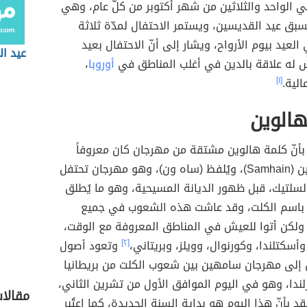
ي الواحد والثلاثين من شهر أكتوبر من كلّ عام، وهي
تسبق عيد القديسين، ويستمر الاحتفال لمدّة ثلاثة
العيد بيوم الأرواح، ويشار إلى أنّ الاحتفال بعيد
عيد ال
س له علاقة بالدين في أغلب المناطق في
أوروبا
،
الية.
[١]
هالوين
بأنّ كلمة هالوين مشتقة من مهرجان كان معروفاً
باسم سامهين (Samhain)، ويُلفظ (ساه ون)، وهو مهرجان تحتفل
سلتيك، قبل ظهور الديانة المسيحية، وهو ما يُطلق
 باسم الكلت، وقد عاشت هذه الشعوب في جميع
، ولكن أتوا للعيش في المناطق المعروفة مع الوقت،
 وأسكتلندا، وكورنوال، وويلز، وبريتاني،
[٢]
وتعود أصول
 إلى مهرجان سامهين بين شعوب الكلت من بريطانيا
لندا، وهو في اليوم الموافق الأول من تشرين الثاني،
مقالا
د بأنّ هذا اليوم هو بداية السنة الجديدة، كما اعتُبر