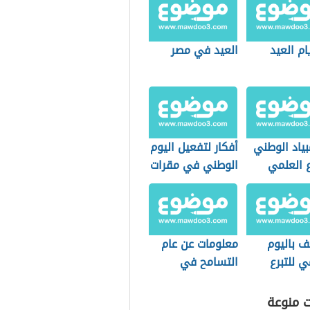
ام العيد
العيد في مصر
بياد الوطني
أفكار لتفعيل اليوم
ع العلمي
الوطني في مقرات
قة سعودية)
العمل
ف باليوم
معلومات عن عام
ي للتبرع
التسامح في
الإمارت
ت منوعة