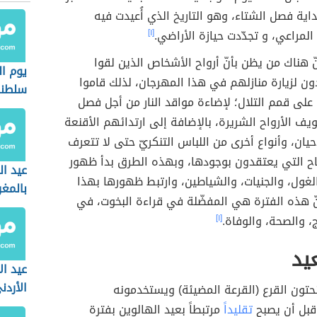
بداية فصل الشتاء، وهو التاريخ الذي أُعيدت فيه
لمراعي، و تجدّدت حيازة الأراضي.
[١]
ّ هناك من يظن بأنّ أرواح الأشخاص الذين لقوا
يوم ا
ن لزيارة منازلهم في هذا المهرجان، لذلك قاموا
سلطنة
 على قمم التلال؛ لإضاءة مواقد النار من أجل فصل
ويف الأرواح الشريرة، بالإضافة إلى ارتدائهم الأقنعة
ان، وأنواع أخرى من اللباس التنكريّ حتى لا تتعرف
اح التي يعتقدون بوجودها، وبهذه الطرق بدأ ظهور
عيد ا
لغول، والجنيات، والشياطين، وارتبط ظهورها بهذا
بالمغ
نّ هذه الفترة هي المفضّلة في قراءة البخوت، في
، والصحة، والوفاة.
[١]
عيد
عيد ال
الأردن
حتون القرع (القرعة المضيئة) ويستخدمونه
قبل أن يصبح
تقليداً
مرتبطاً بعيد الهالوين بفترة