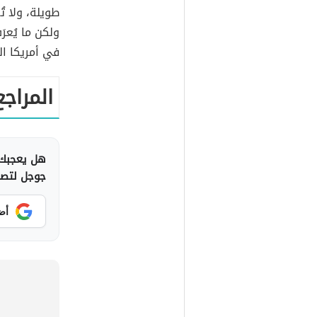
طويلة، ولا ت
ولكن ما يُعرَ
في أمريكا ال
المراجع
هل يعجبك 
جوجل لتصلك
أض