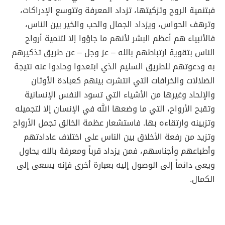
فبتنمية الروح وتزكيتها، تزداد المعرفة وتتوسع الإدراكات،
وترهف الحواس، ويزداد الجمال والحب والخير بين الناس،
فالأنبياء هم أعظم البشر لأنهم ما جاؤوا إلا لتنمية أرواح
الناس بتقوية ارتباطهم بالله – عز وجل – عن طريق تذكيرهم
به ودعوتهم للطريق السليم الذي ابتعدوا وحادوا عنه نتيجة
الضلالات والخرافات التي انتشرت بينهم كعبادة الأوثان
والإلحاد وغيرها من الأشياء التي تسود النفس الإنسانية
وتقبح الأرواح، التي ما وضعها الله في الإنسان إلا لتجميله
وتزيينه وارتقاءه بها. فاستشعار عظمة الخالق تجمل الأرواح
وتزيد من رفعة الأخلاق بين الناس على اختلاف عادادتهم
وأطباعهم وأجناسهم، فمن يزداد قرباً ومعرفة بالله يحاول
ويعى دائماً إلى الوصول إليه بعبارة أخرى فإنه يسعى إلى
الكمال.