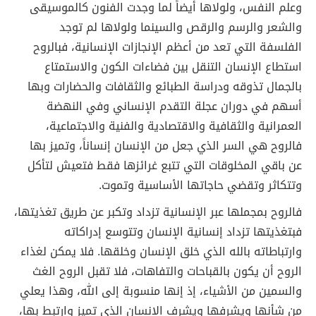
وعلم النفس، ولولاها أيضاً لما وجدت الفنون كالموسيقى
والشعر والرسم والرقص والسينما ولولاها لم توجد
الفلسفة التي تعد من أعظم الإنجازات الإنسانية، فبالروح
استطاع الإنسان التنقل بين فضاءات الكون والاستمتاع
بالجمال تذوقه ودراسة الطبائع والثقافات والحضارات وبها
أسهم في دوران عجلة التقدم الإنساني وفي النهضة
العمرانية والثقافية والاقتصادية والفنية والاجتماعية،
فالروح هي السر الذي جعل من الإنسان إنساناً، وتميز بها
عن باقي المخلوقات التي تتبع غرائزها فقط فتعيش لتأكل
وتتكاثر وتقضي حاجاتها الأساسية وتموت.
فالروح بمجملها عبر الإنسانية تزداد وتكبر عن طريق تغذيتها،
فبتغذيتها تزداد إنسانية الإنسان وتتوسع إدراكاته
وارتباطاته بالله الذي خلق الإنسان وخلقها. فلا يمكن لغذاء
الروح أن يكون بالقباحات والتفاهات، فلا تقبل الروح الغث
والسمين من الأشياء، إذ إنها منسوبة إلى الله، وهذا يعلي
من شأنها ويشرفها ويشرف الإنسان الذي تميز وارتبط بها،