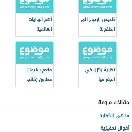
تلخيص الرجوع الى
أهم الروايات
الطفولة
العالمية
نظرية راتزل في
منعم سليمان
الجغرافيا
عطرون (كاتب
السياسية
وباحث ومفكر
سوداني) رشا
مقالات منوعة
ما هي الكفارة
أقوال تحفيزية