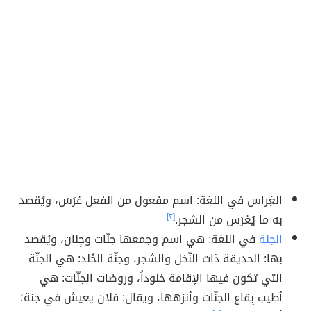
الغِراس في اللغة: اسم مفعول من الفعل غرَسَ، ويُقصد
به ما يُغرَس من الشجر.
[٢]
الجنة
في اللغة: هي اسم وجمعها جنّات وجِنان، ويُقصد
بها: الحديقة ذات النّخل والشجر، وجنّة الخُلد: هي الجنّة
التي تكون فيها الإقامة خلوداً، وروضات الجنّات: هي
أطيب بِقاع الجنّات وأنزهها، ويقال: فلان يعيش في جنة؛