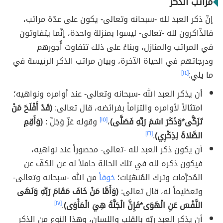
مراتب الذكر
إنّ ذكر العبد لله -سبحانه وتعالى- يكون على عدّة مراتب،
فالذّاكرون لله -تعالى- ليسوا بمنزلة واحدة، إنّما يتفاوتون
في المراتب والمنازل، وبناءً على ذلك تتفاوت أُجورهم
ودرجاتهم في الحياة الآخرة، وبيان مراتب الذكر الرئيسة في
ما يلي:
[١٤]
أن يذكر العبد الله -سبحانه وتعالى- عند أوامره ونواهيه؛
امتثالاً لأوامره والتزاماً بفرائضه، قال تعالى:
(قَدْ أَفْلَحَ مَنْ
تَزَكَّى*وَذَكَرَ اسْمَ رَبِّهِ فَصَلَّى)
،
[١٥]
وقوله عَزّ وَجَلّ :
(وَأَقِمِ
الصَّلاةَ لِذِكْرِي)
.
[١٦]
أن يكون ذكر العبد لله -تعالى- محصوراً عند نواهيه،
فيكون ذكره لله في تلك الحالة حاملاً له عن الكفّ عن
المُحرَّمات وترك المُنهَيَات؛
خوفاً
من الله -سبحانه وتعالى-
وتعظيماً له، قال تعالى:
(وَأَمَّا مَنْ خَافَ مَقَامَ رَبِّهِ وَنَهَى
النَّفْسَ عَنِ الْهَوَى*فَإِنَّ الْجَنَّةَ هِيَ الْمَأْوَى)
.
[١٧]
أن يذكر العبد ربّه بالقلب واللسان، وهذا النوع من الذكر