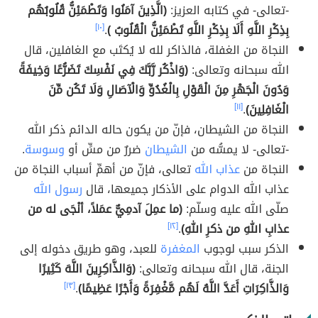
-تعالى- في كتابه العزيز:
(الَّذِينَ آمَنُوا وَتَطْمَئِنُّ قُلُوبُهُم
بِذِكْرِ اللَّهِ أَلَا بِذِكْرِ اللَّهِ تَطْمَئِنُّ الْقُلُوبُ )
.
[١٠]
النجاة من الغفلة، فالذاكر لله لا يُكتَب مع الغافلين، قال
الله سبحانه وتعالى:
(وَاذْكُر رَّبَّكَ فِي نَفْسِكَ تَضَرُّعًا وَخِيفَةً
وَدُونَ الْجَهْرِ مِنَ الْقَوْلِ بِالْغُدُوِّ وَالْآصَالِ وَلَا تَكُن مِّنَ
الْغَافِلِينَ)
.
[١١]
النجاة من الشيطان، فإنّ من يكون حاله الدائم ذكر الله
-تعالى- لا يمسُّه من
الشيطان
ضررٌ من مسٍّ أو
وسوسة
.
النجاة من
عذاب الله
تعالى، فإنّ من أهمِّ أسباب النجاة من
عذاب الله الدوام على الأذكار جميعها، قال
رسول الله
صلّى الله عليه وسلّم:
(ما عمِلَ آدمِيٌّ عمَلاً، أنْجَى له من
عذابِ اللهِ من ذكرِ اللهِ)
.
[١٢]
الذكر سبب لوجوب
المغفرة
للعبد، وهو طريق دخوله إلى
الجنة، قال الله سبحانه وتعالى:
(وَالذَّاكِرِينَ اللَّهَ كَثِيرًا
وَالذَّاكِرَاتِ أَعَدَّ اللَّهُ لَهُم مَّغْفِرَةً وَأَجْرًا عَظِيمًا)
.
[١٣]