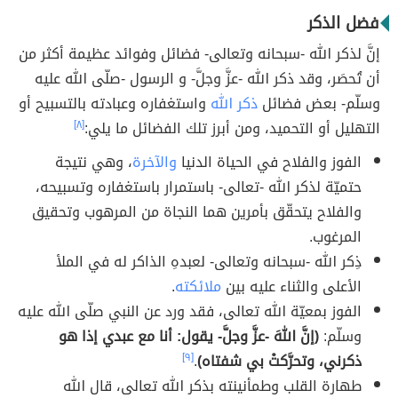
فضل الذكر
إنَّ لذكر الله -سبحانه وتعالى- فضائل وفوائد عظيمة أكثر من
أن تُحصَر، وقد ذكر الله -عزَّ وجلَّ- و الرسول -صلّى الله عليه
وسلّم- بعض فضائل
ذكر الله
واستغفاره وعبادته بالتسبيح أو
التهليل أو التحميد، ومن أبرز تلك الفضائل ما يلي:
[٨]
الفوز والفلاح في الحياة الدنيا
والآخرة
، وهي نتيجة
حتميّة لذكر الله -تعالى- باستمرار باستغفاره وتسبيحه،
والفلاح يتحقّق بأمرين هما النجاة من المرهوب وتحقيق
المرغوب.
ذِكر الله -سبحانه وتعالى- لعبدهِ الذاكر له في الملأ
الأعلى والثناء عليه بين
ملائكته
.
الفوز بمعيّة الله تعالى، فقد ورد عن النبي صلّى الله عليه
وسلّم:
(إنَّ اللهَ -عزَّ وجلَّ- يقول: أنا مع عبدي إذا هو
ذكرني، وتحرَّكتْ بي شفتاه)
.
[٩]
طهارة القلب وطمأنينته بذكر الله تعالى، قال الله