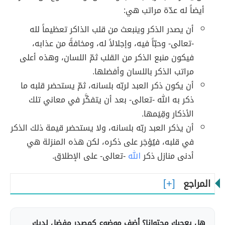
أيضاً له عدّة مراتب هي:
أن يصدر الذكر وينبعث من قلب الذاكر تعظيماً لله
-تعالى- وحبّاً فيه، وإجلالاً له، ومخافةً من عذابه،
فيكون منبع الذكر من القلب ثمّ اللسان، وهذه أعلى
مراتب الذكر باللسان وأفضلها.
أن يكون ذكر العبد لربّه بلسانه، ثمّ يستحضر قلبه ما
ذكر به الله -تعالى- بعد أن يتفكَّر في معاني تلك
الأذكار وقِيَمها.
أن يذكر العبد ربّه بلسانه، ولا يستحضر قيمة ذلك الذكر
في قلبه، فيُؤجَر على ذكره، لكن هذه المنزلة هي
أدنى منازل ذكر
الله
-تعالى- على الإطلاق.
المراجع
هل يعجبك محتوانا؟ أضف موضوع كمصدر مفضل لديك