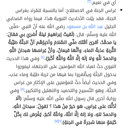
أي في نعيم.
[٣]
غراس الجنة في الاصطلاح: أما بالنسبة للمُراد بغراس
الجنة، فقد بيّنت الأحاديث النبوية هذا، فيما رواه الصحابي
الجليل
عبد الله بن مسعود
رضي الله عنه أنّ النبي -صلّى
الله عليه وسلّم- قال:
(لَقيتُ إبراهيمَ ليلةَ أُسْريَ بي فقالَ:
يا محمَّدُ، أقرئ أمَّتَكَ منِّي السَّلامَ وأخبِرْهُم أنَّ الجنَّةَ طيِّبةُ
التُّربةِ عذبةُ الماءِ، وأنَّها قيعانٌ، وأنَّ غِراسَها سُبحانَ اللَّهِ
والحمدُ للَّهِ ولا إلَهَ إلَّا اللَّهُ واللَّهُ أَكْبرُ)
،
[٤]
وفي هذا الحديث
النبوي حثّ لعباد الله المؤمنين على الاجتهاد ليفوزوا
بدخول الجنَّة ويظَّفروا بما فيها من تربة طيّبة وماء عذب،
وفي الحديث أيضأً حثّ للمؤمنين على الإكثار من غراس
الجنَّة، وهو التّسبيح والتحميد والتهليل والتكبير،
[٥]
وفي
رواية أخرى قال رسول الله صلّى الله عليه وسلّم:
(ألَا
أدُلُّكَ على غِراسٍ، هو خيرٌ مِنْ هذا ؟ تقولُ: سبحانَ اللهِ،
والحمدُ للهِ، ولا إلهَ إلَّا اللهُ، واللهُ أكبرُ، يُغْرَسُ لكَ بِكُلِّ
كَلِمَةٍ منها شجرةٌ في الجنةِ)
.
[٦]
[٧]