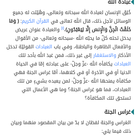
عبادة الله
خُلِقَ الإنسان لعبادة الله سبحانه وتعالى، وهُيّئت له جميع
الوسائل لأجل ذلك، قال الله تعالى في
القرآن الكريم
:
( وَمَا
خَلَقْتُ الْجِنَّ وَالْإِنسَ إِلَّا لِيَعْبُدُونِ)
،
[١]
والعبادة عنوان عريض
يدخل تحته كلّ ما يحبّه الله -سبحانه وتعالى- من الأقوال
والأفعال الظاهرة والباطنة، وفي باب
العبادات
القوليّة تدخل
الأذكار
والاستغفار
إلى غير ذلك، فمن عَبدَ الله بأحد تلك
العبادات
يكافأه الله -عزّ وجلّ- على عبادته إمّا في الحياة
الدنيا أو في الآخرة أو في كلاهما، أمّا غراس الجنة فهي
مكافأة يمنحها الله -عزَّ وجلَّ- لمن يعبده بشيءٍ من تلك
العبادات، فما هو غراس الجنة؟ وما هي الأعمال التي
تستحق تلك المكافأة؟
غراس الجنة
الغراس والجنة لفظان لا بدّ من بيان المقصود منهما وبيان
ذلك فيما يلي: