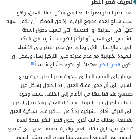
تعريف قصر النظر
يعدّ قصر النظر تغيّراً طبيعيّاً في شكل مقلة العين، وهو
سبب شائع لعدم وضوح الرؤية، إذ من الممكن أن يكون سببه
تغيّراً في القرنية أو العدسة التي تسبب دخول أشعة
الشمس إلى العين، أو تركيز الضوء مباشرة على شبكة
العين، فالإنسان الذي يعاني من قصر النظر يرى الأشياء
البعيدة بضبابية مع عدم قدرته على التركيز بها، ويمكن أن
يكون
قصر النظر
معتدلاً، أو متوسطاً، أو شديداً.
[١]
ويشار إلى السبب الوراثيّ لحدوث قصر النظر، حيث يرجع
السبب إلى أنّ محور مقلة العين زائد الطول بشكل غير
طبيعيّ عند قياسها من الأمام إلى الخلف، بسبب وجود
مسافة أطول بين القرنية وشبكية العين، وقد تميل الصور
إلى التركيز أمام الشبكية بدلاً من التركيز على شبكية العين
نفسها، وهناك حالات أخرى يكون قصر النظر نتيجة لعدم
تطابق بين طول مقلة العين وقدرة عدسة العين على تجميع
الصورة في الموقع الصحيح، ممّا يؤدي إلى تجمّع الصورة