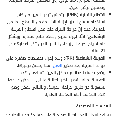
منطقة الشرائح، ممّا يؤدي إلى تسطيح القرنية القرنية،
وتحسين تركيز العين.
اقتطاع القرنية (PRK):
يتحسّن تركيز العين من خلال
استخدام شعاع الليزر؛ لإزالة الأنسجة من السطح الخارجي
للقرنية، حيث إنّ جراحة الليزك حلت محل اقتطاع القرنية
الإشعاعي؛ لأنّه إجراء سريع ويقدم نتائج ممتازة، وبشكل
عام لا يتم إجراء الليزر على الناس الذين تقل أعمارهم عن
21 سنة .
القرنية الشعاعية (RK):
ويتم إجراء تخفيضات صغيرة على
حواف القرنية بعد تخدير
العين
، ممّا يحسن تركيزها.
وضع عدسة اصطناعية داخل العين:
تستعمل هذه
العدسة لحالات قصر النظر العالية والتي لا يمكن علاجها
بسهولة عن طريق جراحة القرنية، وبالتالي يمكن وضع
هذه العدسة أمام العدسة العادية.
العدسات التصحيحية
يساعد ارتداء العدسات التصحيحية على معالجة قصر النظر عن