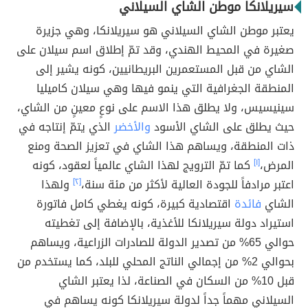
سيريلانكا موطن الشاي السيلاني
يعتبر موطن الشاي السيلاني هو سيريلانكا، وهي جزيرة
صغيرة في المحيط الهندي، وقد تمّ إطلاق اسم سيلان على
الشاي من قبل المستعمرين البريطانيين، كونه يشير إلى
المنطقة الجغرافية التي ينمو فيها وهي سيلان كاميليا
سينيسيس، ولا يطلق هذا الاسم على نوعٍ معينٍ من الشاي،
حيث يطلق على الشاي الأسود
والأخضر
الذي يتمّ إنتاجه في
ذات المنطقة، ويساهم هذا الشاي في تعزيز الصحة ومنع
المرض،
[١]
كما تمّ الترويج لهذا الشاي عالمياً لعقود، كونه
اعتبر مرادفاً للجودة العالية لأكثر من مئة سنة،
[٢]
ولهذا
الشاي
فائدة
اقتصادية كبيرة، كونه يغطي كامل فاتورة
استيراد دولة سيريلانكا للأغذية، بالإضافة إلى تغطيته
حوالي 65% من تصدير الدولة للصادرات الزراعية، ويساهم
بحوالي 2% من إجمالي الناتج المحلي للبلد، كما يستخدم من
قبل 10% من السكان في الصناعة، لذا يعتبر الشاي
السيلاني مهماً جداً لدولة سيريلانكا كونه يساهم في