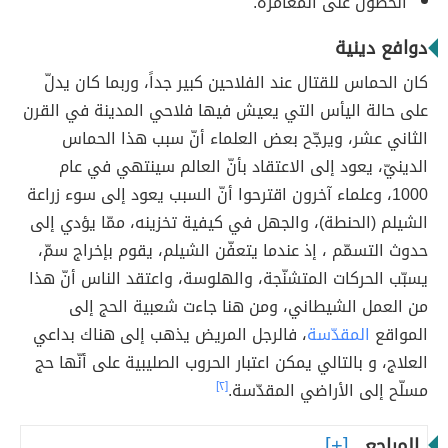
الحصول على المغامرة.
دوافع دينية
كان الحماس للقتال عند الفلاحين كبير جداً، وربما كان يدلّ
على حالة اليأس التي يعيش فيها فلاحي المدينة في القرن
الثاني عشر، ويرجّح بعض العلماء أنّ سبب هذا الحماس
الدينيّ، يعود إلى الاعتقاد بأنّ العالم سينتهي في عام
1000، وعلماء آخرون اقترحوا أنّ السبب يعود إلى سوء زراعة
الشيلم (الحنطة)، والجهل في كيفية تخزينه، ممّا يؤدي إلى
حدوث التسمّم ، إذ عندما يتعفّن الشيلم، يقوم بإخراج سمّ،
يسبّب الحركات المتشنّجة، والهلوسة، واعتقد الناس أنّ هذا
من العمل الشيطاني، ومن هنا جاءت شعبية الحج إلى
المواقع
المقدّسة
، فالرجل المريض يذهب إلى هناك بداعي
العلاج، و بالتالي يمكن اعتبار الحروب الصليبية على أنّها حج
مسلّح إلى الأراضي المقدّسة.
[٢]
المراجع