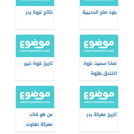
بنود صلح الحديبية
نتائج غزوة بدر
لماذا سميت غزوة
تاريخ غزوة خيبر
الخندق بغزوة
الأحزاب
تاريخ معركة بدر
من هو قائد
معركة نهاوند