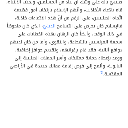
صليبيّ بأنّه على وشك أن يباد من المسلمين، ولجذب الانتباه،
قام بادّعاء الأكاذيب، واتّهم الإسلام بارتكاب أمور فظيعة
اتّجاه الصليبيين، على الرغم من أنّ هذه الادّعاءات كاذبة،
فالإسلام كان يحرص على التسامح
الدينيّ
، الذي كان ملحوظاً
في ذلك الوقت، وأيضاً كان الرهان بهذه الخطابات على
سمعة الفرنسيين بالشجاعة، والتقوى، وأما من كان لديهم
دوافع أنانية، فقد قام بإغرائهم، وتقديم حوافز إضافية،
ووعد بإعطاء حماية ممتلكات وأسر الحملات الصليبية إلى
البابوية، وألمح إلى فرص إقامة ممالك جديدة في الأراضي
المقدّسة.
[٢]