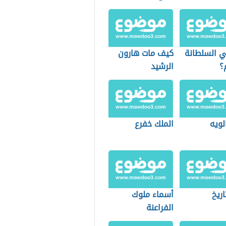
 السلطانة
كيف مات هارون
؟
الرشيد
لويه
الملك خفرع
اريخ
أسماء ملوك
الفراعنة