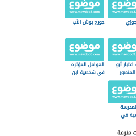
جوزي
جورج بوش الأب
اعتبار أبو
العوامل المؤثره
المنصور
في شخصية ابن
س الحقيقي
الرومي
 العباسية
لمدرسة
عية في
ات الدولية
ت منوعة