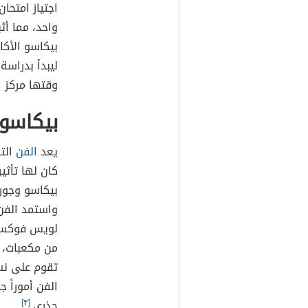
اجتياز امتحا
واحد، مما أث
بيكاسو الأكا
ليبدأ بدراسة
وقتها مركز ا
بيكاسو 
يعد
الفن
كان لها تأثي
واستمد الفن
لويس فوكسيل
من مكعبات، و
تقوم على نس
الفن أموراً 
جذري.
[٣]