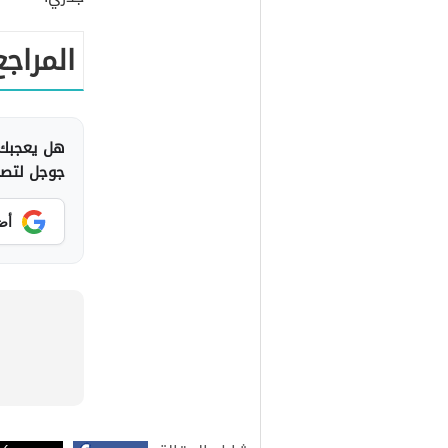
المراجع
هل يعجبك 
جوجل لتصلك
أض