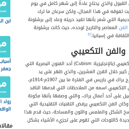
ن القبول والذي يحتاج عادةً إلى شهر كامل في يوم
بت تفوقه في هذا المجال، ولكن سرعان ما ترك
ديمية التي شعر بأنها تقيد حريته وعاد إلى برشلونة
ابن ال
الفن
المعاصر والتاريخ لوحده، حيث كانت برشلونة
لثقافة في إسبانيا.
[٢]
والفن التكعيبي
أسباب 
التكعيبي (بالإنجليزية: Cubism) أحد الفنون البصرية التي
جعفر 
ر كبير خلال القرن العشرين، والذي ظهر على يد
المؤس
بيكاسو وجورج براك في باريس في الفترة ما بين 1907م-1914م،
للدولة
 التكعيبي اسمه من الملاحظات التي قدمها الناقد
 على أحد أعمال براك، والتي وصفها بأنها مكونة
رواد ا
كان الفن التكعيبي يرفض التقنيات التقليدية التي
الواق
خ الشكل والملمس واللون والمساحة، حيث قدم هذا
العلاق
جديدة كاللوحات التي تقوم على تجزيء الأشياء بشكل
مقالا