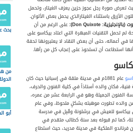
ث تعرض صورة رجل عجوز حزين يعزف الغيتار، وتحمل
لون الأزرق باستثناء الغيتارالذي يحمل بعض الألوان.
إنجليزية: Don Quixote):
على الرغم من أن
بحث ع
ة لم تحمل التقنيات المبهرة التي اعتاد بيكاسو على
 في أعماله، حتى أن بعض النقاد لا يعتبرونها تحفة
 أنها استطاعت أن تستحوذ على إعجاب كل من رآها.
كاسو
من ه
اسو
عام 1881م في مدينة ملقة في إسبانيا حيث كان
الدولة
 فنية، فكان والده أستاذاً في كلية الفنون والحرف،
سة الفنون الجميلة وهو في الرابعة عشر من عمره،
من والده تطورت موهبته بشكلٍ ملحوظ، وفي عام
نتقل بيكاسو للعيش في برشلونة وقُبِل في مدرسة
أبو ال
يلة، كما تم قبوله بعد سنة كطالب متقدم في
 فرناندو الملكية في مدينة مدريد، حيث استطاع