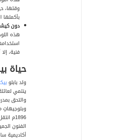
وقتها، حي
بأكملها ال
دون كيشوت (بال
هذه اللوح
استخدامها
فنية، إلا
حياة بي
ولد بابلو
بيك
ينتمي لعائلة
والتحق بمدر
وبتوجيهاتٍ 
1896م ا
الفنون الجم
أكاديمية سان