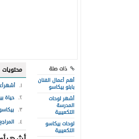
ذات صلة
محتويات
أهم أعمال الفنان
١
أشهرأع
بابلو بيكاسو
٢
حياة ب
أشهر لوحات
المدرسة
٣
بيكاسو
التكعيبية
٤
المراجع
لوحات بيكاسو
التكعيبية