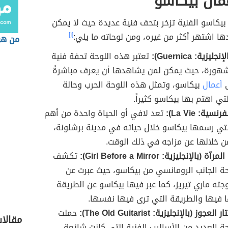
مال بيكاسو
يكاسو الفنية تزخر بتحف فنية عديدة حيث لا يمكن
ها اشتهر أكثر من غيره، ومن لوحاته ما يلي:
[١]
من هو
يزية: Guernica):
تعتبر هذه اللوحة تحفة فنية
شهورة، حيث يمكن لمن يشاهدها أن يعرف مباشرةً
ى
أعمال
بيكاسو، وتمثل هذه اللوحة الحرب وحالة
تي اهتم بها بيكاسو كثيراً.
سية: La Vie):
تعد لافي أو الحياة واحدة من أهم
لتي رسمها بيكاسو خلال حياته في مدينة برشلونة،
من خلالها عن مزاجه في ذلك الوقت.
(بالإنجليزية: Girl Before a Mirror):
تكشف
ة الجانب الرومانسي من بيكاسو، حيث عبرت عن
ته ماري تيريز، كما عبر فيها بيكاسو عن الطريقة
ا فيها والطريقة التي ترى فيها نفسها.
جوز (بالإنجليزية: The Old Guitarist):
حملت
مقالا
ة العديد من الأساليب الفنية التي كانت شائعة