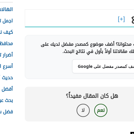
الهالا
اجمل ت
كيف نح
محافظة
محتوانا؟ أضف موضوع كمصدر مفضل لديك على
 مقالاتنا أولاً بأول في نتائج البحث.
أضرار 
أسرع ا
ف كمصدر مفضل على Google
حديث أ
أفضل ا
هل كان المقال مفيداً؟
بحث عن
نعم
لا
فضل س