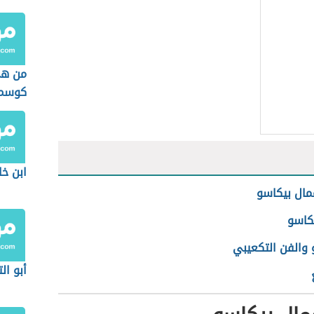
من هي
كوسم
ابن خا
مال بيكاسو
يكاسو
 والفن التكعيبي
أبو الت