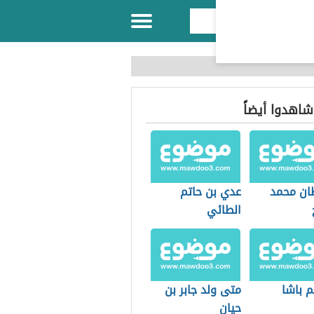
 شاهدوا أيضاً
ان محمد
عدي بن حاتم
الطائي
م باشا
متى ولد جابر بن
حيان