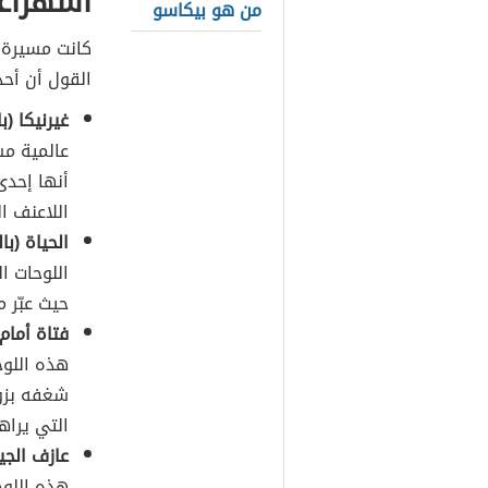
أشهرأع
من هو بيكاسو
كانت مسيرة ب
القول أن أحد
غيرنيكا (بالإنجل
عالمية م
أنها إحد
اللاعنف ال
الحياة (بالفرن
اللوحات ا
حيث عبّر 
فتاة أمام المرآة 
هذه اللوح
شغفه بزوج
التي يراه
عازف الجيتار الع
هذه اللوح