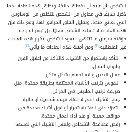
الشخص بأن عليه أن يفعلها دائمًا، وتظهر هذه العادات كما
ذكرنا سابقًا في محاول من الشخص للتخلص من الوساوس
التي يعاني منها، وتقليل القلق المرافق لها، ومع ذلك فإن
هذه العادات لا تساعد الشخص فعليًا، بل توفر له راحة
مؤقتة سرعان ما تنتهي، ليعود الشخص لتكرار هذه العادات
غير المنطقية،
[٢]
ومن أمثلة هذه العادات ما يأتي:
[٣]
التأكد باستمرار من الأشياء، كالتأكد من إغلاق الفرن
وأبواب المنزل.
غسل اليدين والاستحمام بشكل متكرر.
الهوس بترتيب الأشياء المختلفة بطريقة محدّدة، مثل
طريقة ترتيب الملابس في الخزائن.
جمع الأشياء التي لا تملك قيمة شخصية أو مالية.
التعوّد على العدّ باستمرار أو قول أشياء محددة في
مواقف معينة أو عند أداء أعمال محدّدة.
رفض مصافحة الأشخاص ولمس الأشياء التي لمسها