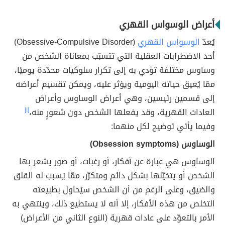
أعراض الوسواس القهري
يُعدّ
الوسواس القهري
(Obsessive-Compulsive Disorder)
أحد الاضطرابات العقلية التي تتسبّب بمعاناة الشخص من
وساوس مختلفة تؤدي به إلى تكرار سلوكيات محدّدة يوميًا،
ممّا يُعيق حياته اليومية ويؤثر عليه، ويمكن تقسيم أعراضه
إلى قسمين رئيسين، وهي أعراض الوساوس وأعراض
العادات القهرية، وقد يفعلها الشخص دون شعورٍ منه،
[١]
وفيما يأتي توضيح لكل منهما:
الوساوس (Obsession symptoms)
الوساوس هي عبارة عن أفكار، أو رغبات، أو صور يشعر بها
الشخص أو يتخيّلها بشكل دائم ومتكرّر، ممّا يُسبب له القلق
والضيق، وعلى الرغم من أن الشخص سيُحاول بطبيعته
التخلص من هذه الأفكار، إلا أنه لا يستطيع ذلك، وينتهي به
الأمر بالتعوّد على عادات قهرية (النوع الثاني من الأعراض)