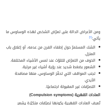
ومن الأعراض الدالة على تعرّض الشخص لهذه الوساوس ما
يأتي:
[٢]
الشك المستمرّ حول إطفاء الفرن من عدمه، أو إغلاق باب
المنزل.
الخوف من التعرّض للتلوّث عند لمس الأشياء المختلفة.
الشعور بضغط شديد عند رؤية أشياء غير مرتبة.
تجنب المواقف التي تحفّز الوساوس، منها مصافحة
الأيدي.
التصرّفات غير المقبولة اجتماعيًا.
العادات القهرية (Compulsion symptoms)
تُعرف العادات القهرية بكونها تصرّفات متكرّرة يشعر