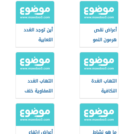
أعراض نقص
أين توجد الغدد
هرمون النمو
اللعابية
التهاب الغدة
التهاب الغدد
النكافية
اللمفاوية خلف
الأذن
ما هو نشاط
أعراض ارتفاع