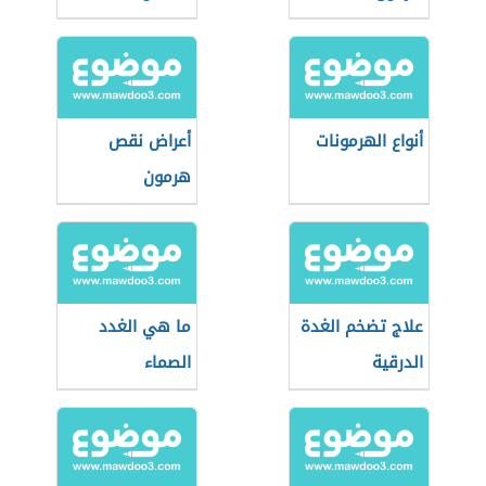
أنواع الهرمونات
أعراض نقص
هرمون
البروجسترون
علاج تضخم الغدة
ما هي الغدد
الدرقية
الصماء