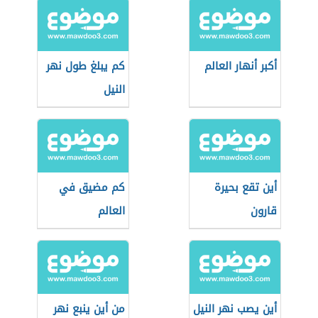
أكبر أنهار العالم
كم يبلغ طول نهر
النيل
أين تقع بحيرة
كم مضيق في
قارون
العالم
أين يصب نهر النيل
من أين ينبع نهر