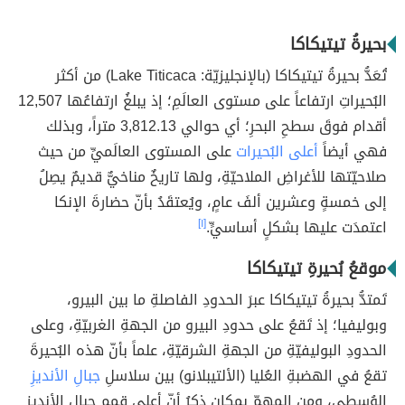
بحيرةُ تيتيكاكا
تُعَدُّ بحيرةُ تيتيكاكا (بالإنجليزيّة: Lake Titicaca) من أكثر
البُحيراتِ ارتفاعاً على مستوى العالَمِ؛ إذ يبلغُ ارتفاعُها 12,507
أقدام فوقَ سطحِ البحرِ؛ أي حوالي 3,812.13 متراً، وبذلك
فهي أيضاً
أعلى البُحيرات
على المستوى العالَميِّ من حيث
صلاحيّتها للأغراضِ الملاحيّةِ، ولها تاريخٌ مناخيٌّ قديمٌ يصِلُ
إلى خمسةٍ وعشرين ألفَ عامٍ، ويُعتقَدُ بأنّ حضارةَ الإنكا
اعتمدَت عليها بشكلٍ أساسيٍّ.
[١]
موقعُ بُحيرةِ تيتيكاكا
تَمتدُّ بحيرةُ تيتيكاكا عبرَ الحدودِ الفاصلةِ ما بين البيرو،
وبوليفيا؛ إذ تَقعُ على حدودِ البيرو من الجهةِ الغربيّةِ، وعلى
الحدودِ البوليفيّةِ من الجهةِ الشرقيّةِ، علماً بأنّ هذه البُحيرةَ
تقعُ في الهضبةِ العُليا (الألتيبلانو) بين سلاسلِ
جبالِ الأنديزِ
الوُسطى، ومن المهمّ بمكانٍ ذِكرُ أنّ أعلى قِممِ جبالِ الأنديزِ