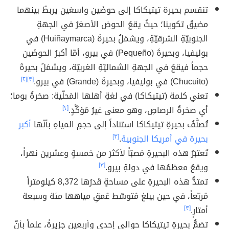
تنقسم بحيرة تيتيكاكا إلى حوضَين واسعَين يربطُ بينهما
مضيقُ تكوينا؛ حيثُ يقعُ الحوض الأصغرُ في الجهةِ
الجنوبيّةِ الشرقيّةِ، ويشمَلُ بحيرةَ (Huiñaymarca) في
بوليفيا، وبحيرةَ (Pequeño) في بيرو، أمّا أكبرُ الحوضَين
حجماً فيقعُ في الجهةِ الشماليّةِ الغربيّة، ويشمَلُ بحيرةَ
(Chucuito) في بوليفيا، وبحيرةَ (Grande) في بيرو.
[٣]
[٢]
تعني كلمة (تيتيكاكا) في لغةِ أهلها المَحلّية: صخرةُ بوما؛
أي صخرةُ الرصاصِ، وهو معنى غيرُ مُؤكَّدٍ.
[٢]
تُصنَّفُ بحيرةِ تيتيكاكا استناداً إلى حجمِ المياهِ بأنّها
أكبر
بحيرة في أمريكا الجنوبية
.
[٣]
تُعتبَرُ هذه البحيرةِ مَصبّاً لأكثرَ من خمسةٍ وعشرين نهراً،
ويقعُ معظمُها في دولةِ بيرو.
[٣]
تمتدُّ هذه البحيرةِ على مساحةٍ قَدرُها 8,372 كيلومتراً
مُربّعاً، في حين يبلغ مُتوسّط عُمقِ مياهها مئة وسبعة
أمتارٍ.
[٣]
تضمُّ بحيرةِ تيتيكاكا حوالي إحدى وأربعين جزيرةً، علماً بأنّ