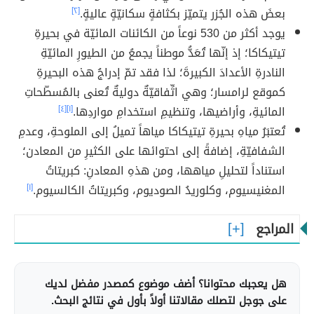
بعضَ هذه الجُزر يتميّز بكثافةٍ سكانيّةٍ عاليةٍ.
[٢]
يوجد أكثر من 530 نوعاً من الكائنات المائيّة في بحيرةِ
تيتيكاكا؛ إذ إنّها تُعَدُّ موطناً يجمعُ من الطيورِ المائيّةِ
النادرةِ الأعدادَ الكبيرةَ؛ لذا فقد تمّ إدراجُ هذه البحيرةِ
كموقع لرامسار؛ وهي اتِّفاقيّةٌ دوليةٌ تُعنى بالمُسطّحاتِ
المائيةِ، وأراضيها، وتنظيمِ استخدامِ مواردِها.
[١]
[٤]
تُعتبَرُ مياهِ بحيرةِ تيتيكاكا مياهاً تميلُ إلى الملوحةِ، وعدمِ
الشفافيّةِ، إضافةً إلى احتوائها على الكثيرِ من المعادن؛
استناداً لتحليلِ مياهها، ومن هذهِ المعادنِ: كبريتاتُ
المغنيسيوم، وكلوريدُ الصوديوم، وكبريتاتُ الكالسيوم.
[١]
المراجع
هل يعجبك محتوانا؟ أضف موضوع كمصدر مفضل لديك
على جوجل لتصلك مقالاتنا أولاً بأول في نتائج البحث.