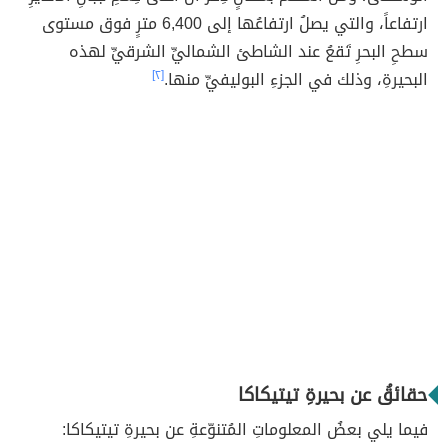
ارتفاعاً، والتي يصلُ ارتفاعُها إلى 6,400 مترٍ فوق مستوى
سطحِ البحرِ تَقعُ عند الشاطئ الشماليِّ الشرقيِّ لهذه
البحيرةِ، وذلك في الجزءِ البوليفيِّ منها.
[٢]
حقائقُ عن بحيرةِ تيتيكاكا
فيما يلي بعضُ المعلوماتِ المُتنوّعةِ عن بحيرةِ تيتيكاكا: