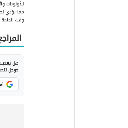
للأولويات وا
مما يؤدي لص
وقت الحاجة.
]
المراجع
هل يعجبك 
جوجل لتصلك
أض