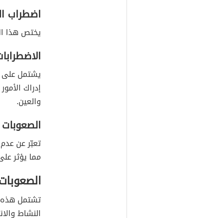
اضطراب ال
يختص هذا الن
الاضطرابات
يشتمل على خ
إدراك الأمور
والعين.
الصعوبات ا
تعبّر عن عد
مما يؤثر على 
الصعوبات 
تشتمل هذه ا
النشاط والان