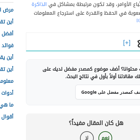
تّباع الأوامر، وقد تكون مرتبطة بمشاكل في
الذاكرة
مرض ال
عوبة في الحفظ والقدرة على استرجاع المعلومات
[٤
أين تق
أفضل م
فوائد 
أين يق
أين تقع
محتوانا؟ أضف موضوع كمصدر مفضل لديك على
 مقالاتنا أولاً بأول في نتائج البحث.
معلوما
أدوات 
ف كمصدر مفضل على Google
ما هي 
أقوال 
هل كان المقال مفيداً؟
نعم
لا