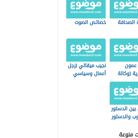
 الصحافة
خصائص الصوت
 عمون
نجيب ميقاتي (رجل
رية (وكالة
أعمال وسياسي
ة أردنية
لبناني)
بين الدستور
وب والدستور
مكتوب
ت منوعة