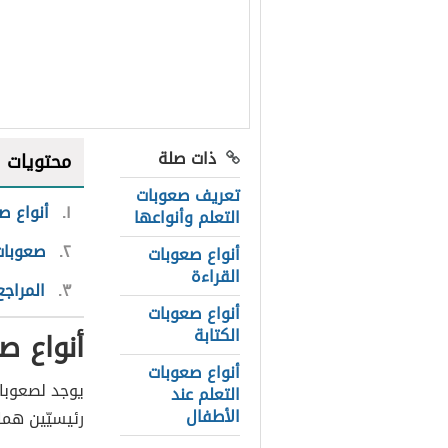
ذات صلة
محتويات
تعريف صعوبات
١
أنواع صع
التعلم وأنواعها
٢
صعوبات 
أنواع صعوبات
القراءة
٣
المراجع
أنواع صعوبات
الكتابة
أنواع ص
أنواع صعوبات
يوجد لصعوبات
التعلم عند
الأطفال
رئيسيّين هما