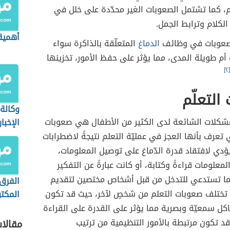
م، كما تشتمل الصعوبات الغير محدّدة على خلل في
الكلام وترابط الجمل.
أهمية
 صعوبات في وظائف
الدماغ
المتعلّقة بالذاكرة سواء
أم طويلة المدى، مما يؤثر على حفظ الأمور، تخزينها
[٢]
التعلّم
وكالة
شكلات الشائعة لدى الكثير من الأطفال هي صعوبات
الإخبا
إخباري
ي تعرف بأنها العجز في عمليّة التعلم نتيجةً لاضطرابات
خاصة)
يؤدي لافتقاد قدرة الدّماغ على توصيل المعلومات،
معلومات قراءةً وكتابة، أو كانت عبارةً عن التفكير
ما تستدعي للتدخل من قبل أشخاص مختصين لتقديم
الفرق 
تختلف صعوبات التعلم من شخصٍ لآخر، حيث قد تكون
المكت
غير ال
كل سمعيّة وبصرية مما يؤثر على القدرة على القراءة
 قد تكون مرتبطة بالأمور التنظيمية من ترتيب
مقالا