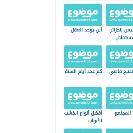
يس للجزائر
أين يوجد العقل
استقلال
صبح قاضي
كم عدد أيام السنة
 المجتمع
أفضل أنواع الخشب
للأبواب