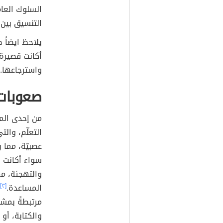
السلوك العا
التنسيق بين 
يلاحظ ايضاً
أكانت قصيرة 
واسترجاعها.
صعوبات 
من إحدى الم
التعلّم، والت
عصبيّة، مما 
سواء أكانت ال
والتهجئة، م
المساعدة.
[٣]
مرتبطةً بمشا
والكتابة، أو