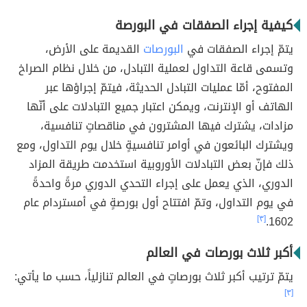
كيفية إجراء الصفقات في البورصة
يتمّ إجراء الصفقات في
البورصات
القديمة على الأرض،
وتسمى قاعة التداول لعملية التبادل، من خلال نظام الصراخ
المفتوح، أمّا عمليات التبادل الحديثة، فيتمّ إجراؤها عبر
الهاتف أو الإنترنت، ويمكن اعتبار جميع التبادلات على أنّها
مزادات، يشترك فيها المشترون في مناقصاتٍ تنافسية،
ويشترك البائعون في أوامر تنافسيةٍ خلال يوم التداول، ومع
ذلك فإنّ بعض التبادلات الأوروبية استخدمت طريقة المزاد
الدوري، الذي يعمل على إجراء التحدي الدوري مرةً واحدةً
في يوم التداول، وتمّ افتتاح أول بورصةٍ في أمستردام عام
[٣]
1602.
أكبر ثلاث بورصات في العالم
يتمّ ترتيب أكبر ثلاث بورصاتٍ في العالم تنازلياً، حسب ما يأتي:
[٣]