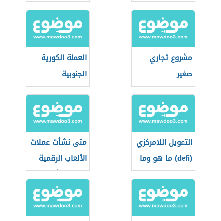
مشروع تجاري
العملة الكورية
صغير
الجنوبية
التمويل اللامركزي
متى نشأت عملات
(defi) ما هو وما
الألعاب الرقمية
استخداماته؟
وما هي أبرز
أنواعها؟