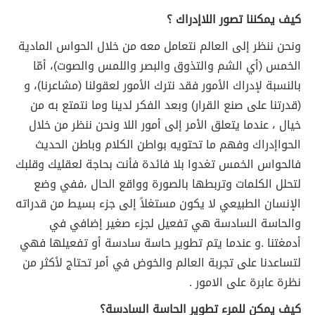
كيف يمكننا تصور اللاإدراك ؟
ونحن ننظر إلى العالم نتعامل معه من خلال الحواس المادية
الخمس (أي الشم والتذوق والبصر واللمس والصوت)، أمّا
بالنسبة لإدراك الأمور فقد نترك الأمور لعقولنا (مشاعرنا)، و
(قدرتنا على صنع القرار) وبعد الفكر لدينا وما نتمتع به من
خيال ، عندما يتعلق الأمر إلى أمور اللا ونحن ننظر من خلال
الحواإدراك وفهم ما تحتويه بواطن الكلام وباطن الحديث
فالحواس الخمس تغدوا بلا فائدة فأنت بحاجة لعقليك وقلبك
لتحلل الكلمات وتربطها بالصورة وواقع الحال ،ففي وضع
الإنسان الطبيعي لا يكون مستغلاً إلى جزء بسيط من قدراته
والحاسة السادسة هي تفعيل لجزء صغير إضافي في
أدمغتنا .و عندما يتم تطوير حاسة سادسة أو تفعيلها فهي
لتساعدنا على تجربة العالم والخوض في أمر تحتاج لأكثر من
نظرة عابرة على الامور .
كيف يمكن للمرء تطوير الحاسة السادسة؟