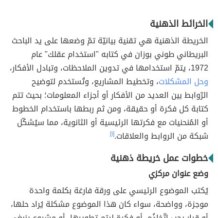
الخرائط الذهنية
الخريطة الذهنية هي تقنية بيانيّة تمّ وضعها على يد الباحث
البريطاني طوني بوزان في كتابه "استخدام عقلك" عام
1972، يتمّ استخدامها في تدوين الملاحظات، وتبادل الأفكار،
وحل المشكلات
، وتخطيط المشاريع، وتُستخدم لتوضيح
الرّوابط بين العديد من الأفكار أو أجزاء المعلومات؛ بحيث تتم
كتابة كل فكرة أو حقيقة، ومن ثم ربطها باستخدام الخطوط
أو المُنحنيات مع فكرتها الرئيسية أو الثانوية، مما سيُشكّل
شبكة من الروابط والعلاقات.
[١]
خطوات عمل خريطة ذهنية
وضع عنوان مركزي
يُكتب الموضوع الرئيسي على ورقة فارغة بكلمة واحدة
موجزة، وواضحة، سواء كان هذا الموضوع مشكلة يُراد حلها،
أو قرار يجب اتّخاذُه، أو فكرة ليتم تطويرها، أو مشروع ينبغي