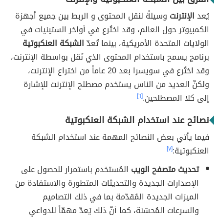
يُعد
الإنترنت
وسيلةً لنقل المحتوى و الربط بين جميع أجهزة
الكمبيوتر حول العالم، وقد اختُرع في أواخر الستينيات في
الولايات المتحدة الأمريكية، بينما تُعدّ
الشبكة العنكبوتية
برنامج يسمح باستخدام المحتوى الذي نُقل بواسطة الإنترنت،
وقد اختُرع في سويسرا بعد 20 عاماً من اختراع الإنترنت،
ولكنّ العديد من الناس يستخدم مصطلح الإنترنت للإشارة
إلى كلا المصطلحين.
[٦]
نصائح عند استخدام الشبكة العنكبوتية
فيما يأتي بعض النصائح المهمة عند استخدام الشبكة
العنكبوتية:
[٧]
تحديث متصفح الويب
المُستخدم باستمرار للحصول على
الإصدارات الجديدة والتحديثات المتطورة والاستفادة من
الميزات الجديدة المُقدّمة بما في ذلك التصاميم
والسرعات المُحسّنة، كما أنّ ذلك يُعدّ مهمّاً للدواعي