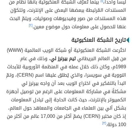
ليسا واحداً،
[١]
بينما تُعرّف الشبكة العنكبوتية بأنّها نظام من
المستندات المُرتبطة ببعضها البعض على الإنترنت، وتتكوّن
هذه المستندات من صور وفيديوهات وصوتيات، ويتمّ البحث
عنها للحصول على معلومات حول موضوع معين.
[٢]
تاريخ الشبكة العنكبوتية
اختُرعت الشبكة العنكبوتية أو شبكة الويب العالمية (WWW)
من قِبل العالم البريطاني
تيم
بيرنرز
لي
، وذلك في عام
1989م، وكان ذلك خلال عمله في المنظمة الأوروبية للأبحاث
النووية في سويسرا، والذي يُطلق عليها اسم (CERN)، وتمّ
البدأ بالتفكير في اختراع الويب بعد أن واجه
بيرنرز
لي
مشكلةً في مشاركة المعلومات على الرغم من توصيل أجهزة
الكمبيوتر بالإنترنت، حيث كانت الحاجة إلى تبادل المعلومات
بشكل آلي بين العلماء في الجامعات والمعاهد حول العالم،
إذ كان مختبر (CERN) يضمّ أكثر من 17,000 عالم من أكثر من
100 دولة.
[٣]