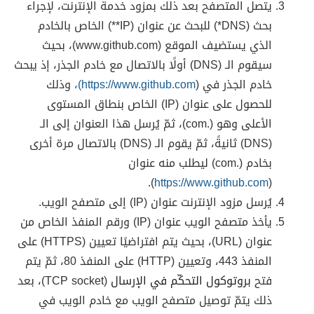
يتصل المتصفح بعد ذلك بمزود خدمة الإنترنت، لإجراء
بحث (DNS*) للبحث عن عنوان (IP**) الخاص بالخادم
الذي يستضيف الموقع (www.github.com)، بحيث
سيقوم الـ (DNS) أولًا بالاتصال مع خادم الجذر، إذ يبحث
خادم الجذر في (
https://www.github.com)،
وذلك
للحصول على عنوان (IP) الخاص بنطاق المستوى
الأعلى وهو (.com)، ثمّ يُرسل هذا العنوان إلى الـ
(DNS) ثانيةً، ثمّ يقوم الـ (DNS) بالاتصال مرة أخرى
بخادم (.com) ليطلب منه عنوان
).
https://www.github.com
(
يُرسل مزود الإنترنت عنوان (IP) إلى متصفح الويب.
يأخذ متصفح الويب عنوان (IP) ورقم المنفذ الخاص من
عنوان (URL)، بحيث يتم افتراضيًا تعيين (HTTPS) على
المنفذ 443، وتعيين (HTTP) على المنفذ 80، ثمّ يتم
فتح
بروتوكول التحكّم في الإرسال
(TCP socket)، بعد
ذلك يتمّ توصيل متصفح الويب مع خادم الويب في