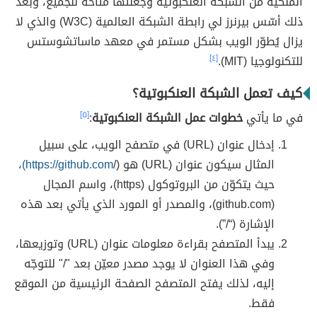
الملكية من الشبكة العنكبوتية وجعلتها متاحةً للجميع، وبعد
ذلك أسّس بيرنرز لي رابطة الشبكة العالمية (W3C) والذي لا
يزال يُطوّر الويب بشكل مستمر في معهد ماساتشوستس
للتكنولوجيا (MIT).
[٤]
كيف تعمل الشبكة العنكبوتية؟
في ما يأتي
خطوات عمل الشبكة العنكبوتية
:
[٥]
إدخال عنوان (URL) في متصفح الويب، على سبيل
المثال سيكون عنوان (URL) هو (/
https://github.com)،
حيث يتكوّن من البروتوكول (https)، واسم المجال
(github.com)، والمصدر أو المورد الذي يأتي بعد هذه
الإشارة (“/”).
يبدأ المتصفح بقراءة معلومات عنوان (URL) وتوزيعها،
وفي هذا العنوان لا يوجد مصدر معيّن بعد "/" للتوجّه
إليه، لذلك يفتح المتصفح الصفحة الرئيسية من الموقع
فقط.