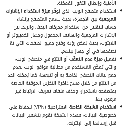
الأمنية وإبطال الثغور المُمكنة.
استخدام متصفح الويب الذي يُوفّر
ميزة استخدام الإشارات
المرجعية
بين الأجهزة، بحيث يسمح المتصفح بإنشاء
حساب للتقليل من استخدام محركات البحث، والربط بين
الإشارات المرجعية والهاتف المحمول وجهاز الكمبيوتر أو
اللابتوب، بحيث يُمكن رؤية وفتح جميع الصفحات التي تمّ
تصفحها في أي جهاز بينهم.
تفعيل
ميزة عدم التعقّب
أو التتبّع في متصفح الويب،
والتي تُمكّن المُستخدم من مطالبة مواقع الويب بعدم
جمع بيانات التصفح الخاصة به أو تتبعها، كما يُمكنه الحد
من التتبّع من خلال مسح ذاكرة التخزين المؤقتة الخاصة
بمتصفحه باستمرار، وحذف ملفات تعريف الارتباط غير
مرغوب بها.
استخدام الشبكة الخاصة
الافتراضية (VPN) للحفاظ على
خصوصية البيانات، فهذه الشبكة تقوم بتشفير البيانات
قبل إرسالها إلى الإنترنت.