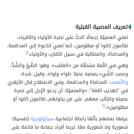
تعريف العصبية القبلية
تعني العصبيّة إجمالًا الحثّ على نصرة الأولياء والأقرباء،
ظالمون كانوا أو مظلومين، كما تعني الدّعوة إلى المدافعة،
والمحاماة، والمطالبة في سبيل الأقارب والأولياء.
[١]
وهي في اللّغة مشتقّة من «العَصْب»، وهو: الطَّيُّ والشَّدُّ،
وعصبَ الشّيء يعصبه عصبًا: طواه ولواه، وقيل: شدة،
والتّعصب
: المحاماة والمدافعة، وفي الاصطلاح
قال الأزهري
في "تهذيب اللغة": «والعصبيّة: أن يدعو الرّجل إلى نصرة
عصبته والتألب معهم، على من يناوئهم، ظالمون كانوا أو
مظلومين».
[٢]
عرفها بعضهم بأنّها رابطة اجتماعية
سيكولوجية
(نفسية)
شعورية ولا شعورية معًا، تربط أفراد جماعة ما قائمة على