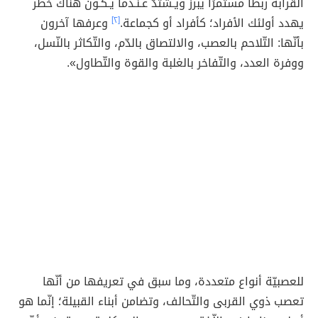
القرابة ربطًا مستمرًا يبرز ويـشتدّ عـنـدما يـكـون هناك خطر
يهدد أولئك الأفراد؛ كأفراد أو كجماعة.
[٢]
وعرفها آخرون
بأنّها: التّلاحم بالعصب، والالتصاق بالدّم، والتّكاثر بالنّسل،
ووفرة العدد، والتّفاخر بالغلبة والقوة والتّطاول».
للعصبيّة أنواع متعددة، وما سبق في تعريفها من أنّها
تعصب ذوي القربى والتّحالف، وتضامن أبناء القبيلة؛ إنّما هو