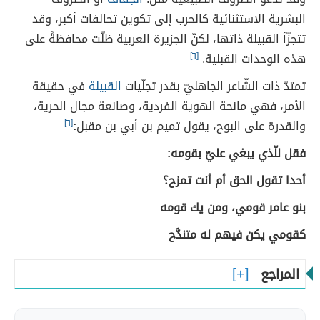
البشرية الاستثنائية كالحرب إلى تكوين تحالفات أكبر، وقد
تتجزّأ القبيلة ذاتها، لكنّ الجزيرة العربية ظلّت محافظةً على
هذه الوحدات القبلية.
[٦]
تمتدّ ذات الشّاعر الجاهليّ بقدر تجلّيات
القبيلة
في حقيقة
الأمر، فهي مانحة الهوية الفردية، وصانعة مجال الحرية،
والقدرة على البوح، يقول تميم بن أبي بن مقبل
:
[٦]
فقل للّذي يبغي عليّ بقومه:
أحدا تقول الحق أم أنت تمزح؟
بنو عامر قومي، ومن يك قومه
كقومي يكن فيهم له متندَّح
المراجع