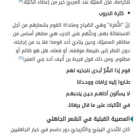
للكرامة، فإنّ المنيّة عند العربيّ خير من إعطاء الدّنيّة.
[٥]
كثرة الحروب
إنّ "النُّعَرَة" وهي الصّياح ومناداة القوم بشعارهم من أجل
الاستغاثة بهم، وحثّهم على الحرب هي مظهر أساس من
مظاهر العصبيّة، وحين ينادي أحد قومه؛ فلا بد من إجابته،
دون النظر إلى طبيعة موقفه، أو فعله، هل هو ظالم أو
مظلوم، ومن ذلك قول قريط بن أُنيف أحد بني العنبر
:
[٥]
قوم إذا الشّرّ أبـدى ناجذيه لهم
طـاروا إليه زرافات ووحـدانا
لا يسألون أخاهـم حـيـن يندبهـم
في النّائبات على ما قال برهانا.
العصبية القبلية في الشعر الجاهلي
كان للتّحدي البيئيّ والتّاريخيّ دور حاسم في خيار الجاهليين