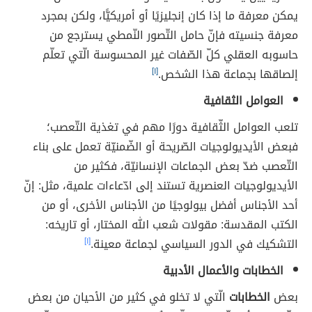
يمكن معرفة ما إذا كان إنجليزيًا أو أمريكيًّا، ولكن بمجرد
معرفة جنسيته فإنّ حامل التّصور النّمطي يسترجع من
حاسوبه العقلي كلّ الصّفات غير المحسوسة الّتي تعلّم
إلصاقها بجماعة هذا الشخص.
[١]
العوامل الثقافية
تلعب العوامل الثّقافية دورًا مهم في تغذية التّعصب؛
فبعض الأيديولوجيات الصّريحة أو الضّمنيّة تعمل على بناء
التّعصب ضدّ بعض الجماعات الإنسانيّة، فكثير من
الأيديولوجيات العنصرية تستند إلى ادّعاءات علمية، مثل: إنّ
أحد الأجناس أفضل بيولوجيًا من الأجناس الأخرى، أو من
الكتب المقدسة: مقولات شعب الله المختار، أو تاريخه:
التشكيك في الدور السياسي لجماعة معينة.
[١]
الخطابات والأعمال الأدبية
بعض
الخطابات
الّتي
لا تخلو في كثير من الأحيان من بعض