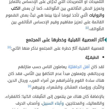
التّلميحات أو التّصريحات الّتي تُحرّض على الإحساس بالتّمايز
وتعزيز الحسّ الطّائفي بين الطّوائف، كما أن بعض
الكتب
والروايات
الّتي تأخذ لبوسًا أدبيًا بينما هي تبثّ بعض السّموم
القائمة على تعزيز مفاهيم وقيم الإحساس الطّائفي بين
الطّوائف.
[٤]
آثار العصبية القبلية وخطرها على المجتمع
للعصبية القبلية آثارٌ خطرة على المجتمع نذكر منها الآتي:
[٥]
الطبقـيّة
لقد كان
أهل الجاهليّة
يعاملون الناس حسب منازلهم
ودرجاتهم، ويُعملون مبدأ عدم التكافؤ بين النّاس، فقد كان
هناك سادة القوم وأشرافهم من أمراء العرب، ورجال الدين،
والتّجار، ورؤساء العشائر، والشعراء، وغيرهم.
[٥]
بالإضافة كان هناك من ينتمون إلى الطّبقات الدّنيا؛ كالفقراء،
والصّعاليك، والمحتاجين،
وأبناء السبيل
، وأصحاب الحرف