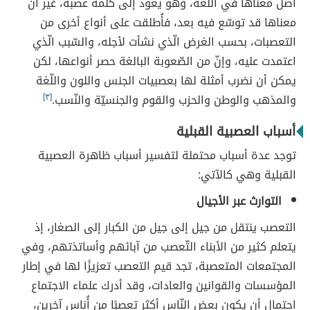
أصل معناها في اللّغة، وهو يعود إلى كلمة عصبة، غير أنّ
معناها قد توسّع فيه بعد، فأُطلقت على أنواع أخرى من
التعصبات، بحسب الغرض الّذي نشأت لأجله، والسّبب الّذي
اعتمدت عليه، وإنّ من الصّعوبة البالغة حصر أنواعها، لكن
يمكن أن نضرب أمثلة لها بعصبيات الجنس واللون واللّغة
والمذهب والوطن والحزب والقوم والجنسيّة والنّسب.
[٣]
أسباب العصبية القبلية
توجد عدة أسباب محتملة لتفسير أسباب ظاهرة العصبية
القبلية وهي كالآتي:
التوارث عبر الأجيال
التعصب ينتقل من جيل إلى جيل
من الكبار إلى الصغار، إذ
يتعلم كثير من الأبناء التّعصب من آبائهم وأساتذتهم، وفي
المجتمعات المتعصبة، تجد قيم التعصب تعزيزًا لها في إطار
المؤسسات والقوانين والعادات، وقد أدرك علماء الاجتماع
احتمال أن يكون بعض النّاس أكثر تعصبًا من أُناس آخرين،