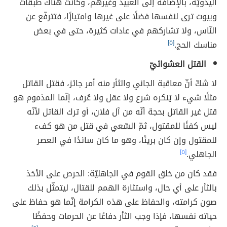
اليدويّة، بالإضافة إلى العبيد وغيرهم، وكانت هناك طبقات
وبيوت ترى لنفسها فضلًا على غيرها وامتيازًا، فتترفّع عن
النّاس، ولا تشاركهم في عادات كثيرة، حتى في بعض
مناسك الحج.
[٥]
القتل العشوائيّ
لا شكّ أنّ معاقبة الجاني والثأر منه أمر جائز، فقتل القاتل
مثلًا شيء لا يُنكره شرع ولا عقل ولا عُرف، إنّما المذموم هو
قتل غير القاتل بحجة أنّه من آل فلان، أو ترك القاتل لأنّه
ليس كفئًا للمقتول، ثمّ السّعي في قتل من هو كفء
للمقتول وإن كان بريئًا، وهو ما كان سائدًا في العصر
الجاهلي.
[٥]
فقد كان من خلق القوم في الجاهليّة: الحرص على الأخذ
بالثأر على أي حال، واستثارة الهمم للقتال، ليتمثّل بذلك
صون كرامته، والحفاظ على هذه الكرامة إنّما هو حفاظ على
حياته نفسها، فإذا وجب الثأر دفاعًا عن الحرمات وحفظًا