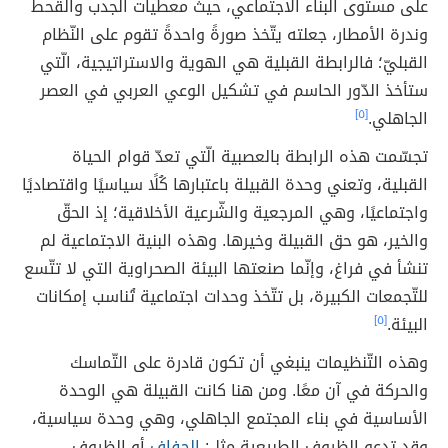
على مستوى البناء الاجتماعي، حيث معطيات الجدب والقحط
وندرة الأمطار، جعلته يتّخذ صورةً واحدةً تقوم على النّظام
القبليّ؛ فالرابطة القبلية هي الهوية والاستراتيجية، الّتي
ستأخذ الدّور الحاسم في تشكيل الوعي العربي في العصر
الجاهلي.
[٥]
تجسّمت هذه الرابطة بالعصبية الّتي تعدّ قوام الحياة
القبلية، وتعني وحدة القبيلة باعتبارها كُلًا سياسيًا واقتصاديًا
واجتماعيًا، وهي المرجعية والشّرعية الأخلاقية؛ إذ الحقّ
والخير، هو حق القبيلة وخيرها. وهذه البنية الاجتماعية لم
تنشأ في فراغ، وإنّما صنعتها البيئة الصحراوية التي لا تتّسع
للتّجمعات الكبيرة، بل تتّخذ وحدات اجتماعية تُناسب إمكانات
البيئة.
[٥]
وهذه التّنظيمات ينبغي أن تكون قادرة على التّماسك
والحركة في آن معًا. ومن هنا كانت القبيلة هي الوحدة
الأساسية في بناء المجتمع الجاهلي، وهي وحدة سياسية،
وقد تدعو الظروف الطبيعية مثل:
الجفاف
أو الظروف