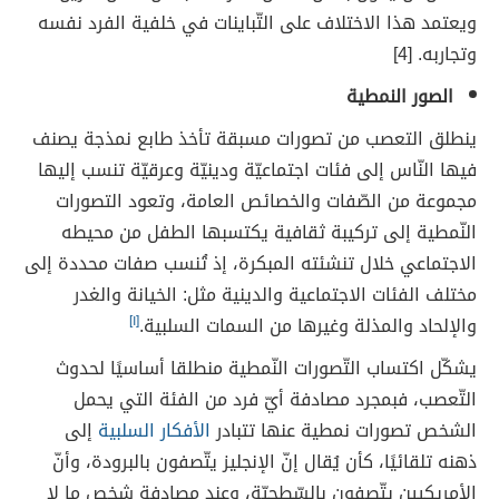
ويعتمد هذا الاختلاف على التّباينات في خلفية الفرد نفسه
وتجاربه. [4]
الصور النمطية
ينطلق التعصب من تصورات مسبقة تأخذ طابع نمذجة يصنف
فيها النّاس إلى فئات اجتماعيّة ودينيّة وعرقيّة تنسب إليها
مجموعة من الصّفات والخصائص العامة، وتعود التصورات
النّمطية إلى تركيبة ثقافية يكتسبها الطفل من محيطه
الاجتماعي خلال تنشئته المبكرة، إذ تُنسب صفات محددة إلى
مختلف الفئات الاجتماعية والدينية مثل: الخيانة والغدر
والإلحاد والمذلة وغيرها من السمات السلبية.
[١]
يشكّل اكتساب التّصورات النّمطية منطلقا أساسيًا لحدوث
التّعصب، فبمجرد مصادفة أيّ فرد من الفئة التي يحمل
الشخص تصورات نمطية عنها تتبادر
الأفكار السلبية
إلى
ذهنه تلقائيًا، كأن يُقال إنّ الإنجليز يتّصفون بالبرودة، وأنّ
الأمريكيين يتّصفون بالسّطحيّة، وعند مصادفة شخص ما لا