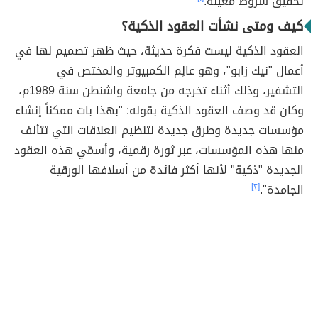
تحقيق شروط معينة.
كيف ومتى نشأت العقود الذكية؟
العقود الذكية ليست فكرة حديثة، حيث ظهر تصميم لها في
أعمال "نيك زابو"، وهو عالِم الكمبيوتر والمختص في
التشفير، وذلك أثناء تخرجه من جامعة واشنطن سنة 1989م،
وكان قد وصف العقود الذكية بقوله: "بهذا بات ممكناً إنشاء
مؤسسات جديدة وطرق جديدة لتنظيم العلاقات التي تتألف
منها هذه المؤسسات، عبر ثورة رقمية، وأسمّي هذه العقود
الجديدة "ذكية" لأنها أكثر فائدة من أسلافها الورقية
الجامدة".
[٢]