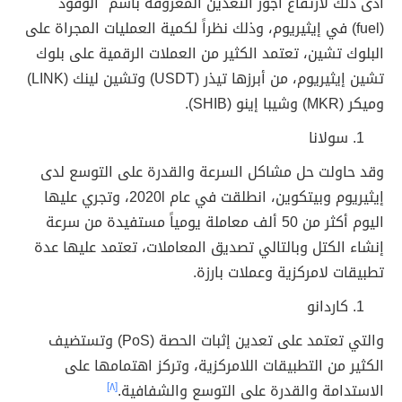
أدى ذلك لارتفاع أجور التعدين المعروفة باسم "الوقود"
(fuel) في إيثيريوم، وذلك نظراً لكمية العمليات المجراة على
البلوك تشين، تعتمد الكثير من العملات الرقمية على بلوك
تشين إيثيريوم، من أبرزها تيذر (USDT) وتشين لينك (LINK)
وميكر (MKR) وشيبا إينو (SHIB).
سولانا
وقد حاولت حل مشاكل السرعة والقدرة على التوسع لدى
إيثيريوم وبيتكوين، انطلقت في عام 2020l، وتجري عليها
اليوم أكثر من 50 ألف معاملة يومياً مستفيدة من سرعة
إنشاء الكتل وبالتالي تصديق المعاملات، تعتمد عليها عدة
تطبيقات لامركزية وعملات بارزة.
كاردانو
والتي تعتمد على تعدين إثبات الحصة (PoS) وتستضيف
الكثير من التطبيقات اللامركزية، وتركز اهتمامها على
الاستدامة والقدرة على التوسع والشفافية.
[٨]