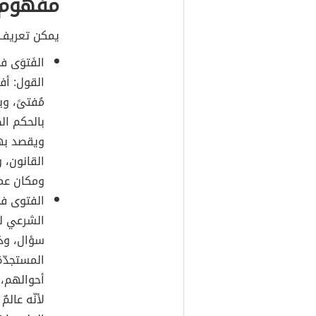
مفهوم ا
يمكن تعريف ا
الفَتوَى ف
القول: أفت
مُفتىً، و
بالحكم الص
ويقصد بها
القانون، 
ومكان عمل
الفتوى ف
الشرعي لل
سؤال، وذل
المستجدّ
أحوالهم، 
لأنّه عالم