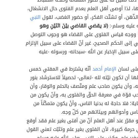
ا، لذا أوصى أهل العلم بعدم الفتوى حال الانشغال،
لذّهن، أو تشتّت الفكر، أو حضور الغضب، لقول
النبي
 عليه وسلم-:
(لا يقضي القاضي بيْنَ اثنَيْنِ وهو
ووجه قياس الفتوى على القضاء هو وجوب التوصل
 إلى الحكم الصحيح، غير أنّ القضاء على سبيل الإلزام
على سبيل الإخبار عن الله -سبحانه- ورسوله -عليه
على لسان
الإمام أحمد
أنّه يشترط في المفتي خمس
ا أن تكون نيّته لله -تعالى- تحصيلاً للاسترشاد بنور
ه، وأن يكون صاحب علم ومتّصف بالحلم والوقار، وأن
 قوّة في معرفة الحقّ والفتوى به، وأنْ يكون من
ة؛ فلا حاجة له بدنيا الناس، وأنْ يكون متمكّناً من
اس وأحوالهم وبيئاتهم من كلّ وجه.
و مقرّر عند أهل العلم أنّ من أفتى بغير علم فقد أوقع
رمة كبيرة، لأن الفتوى بغير علم وتثبّت تعني القول
بغير علم، وكذب على النبي -صلى الله عليه وسلم-،