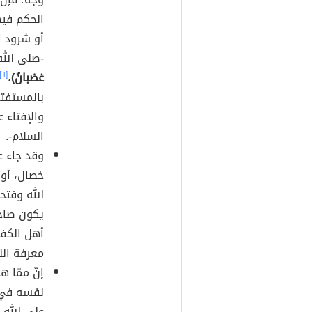
الحكم فيه
أو شرود ا
-صلى الله
غضبانُ)
،
[٦]
بالمستفتي
والإفتاء 
السلام-.
وقد جاء 
خصال، أوله
الله وفتح
يكون صاحب
أهل الكفاي
معرفة الن
إنّ ممّا ه
نفسه في ح
على الله 