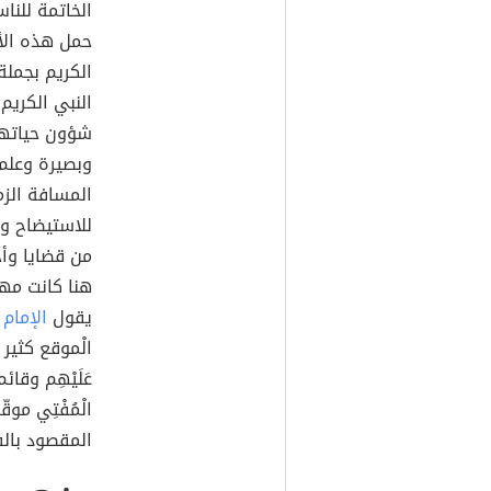
الخاتمة للنا
حمل هذه الأم
الكريم بجملة
النبي الكريم 
شؤون حياتهم،
وبصيرة وعلم، 
المسافة الزم
للاستيضاح و
من قضايا وأ
هنا كانت مهم
يقول
الإمام 
الْموقع كثير الْ
عَلَيْهِم وقائم
الْمُفْتِي موقّ
المقصود بال