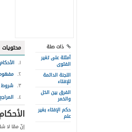
ذات صلة
محتويات
أمثلة على تغير
١
الأحكام
الفتوى
٢
مفهوم ا
اللجنة الدائمة
للإفتاء
٣
شروط ا
الفرق بين الخل
٤
المراجع
والخمر
حكم الإفتاء بغير
الأحكام
علم
إنّ ممّا لا ش