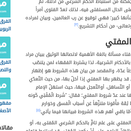
يُمكّنه من استنباط الحكم الشرعي من أدلته، ثمّ
ى الحال المستفتى فيه، لذلك تعدّ الفتوى أمراً
أنها كبير؛ فهي توقيع عن رب العالمين، وبيان لمراده
الفرق 
تعالى- من أحكام التشريع.
[٣]
الربوب
لمفتي
فتاء مسألة بالغة الأهمية لاتصالها الوثيق ببيان مراد
الفرق 
 بالأحكام الشرعية، لذا يشترط الفقهاء لمن يتنصّب
والنص
اً عدّة، والمقصد من بيان هذه الشروط هو إظهار
الإسلا
 قد يظهر بها المفتي إذا أخلّ بها، من حيث التّعدّي
و التّساهل، أوالتّعجل فيها، حيث استهلّ الإمام
 عند عدّ شروط المفتي؛ فقال: "شَرط الْمُفْتِي كَونه
مفهوم 
 ثِقَة مَأْمُونا متنزِّهاً عَن أَسبَاب الْفسق وخوارم
الأصغر
ّا باقي أهم هذه الشروط فبيانها فيما يأتي:
[٥]
لمفتي على علم تامٍّ بالحكم الشرعي المُفتى به، أو
مقالا
الظنّ الراجح، على أنْ يكون المُفتي قد استنبط فتواه