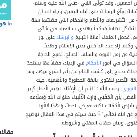
س أجمعين، وقد تولّى النبي -صلى الله عليه وسلم-
انة وبلّغ الرسالة حتى أتاه اليقين، وجاء القرآن
 من التّشريعات والنّظم والأحكام التي فصّلتها سنة
ما هو 
لتُشكّل نظاماً مُحكماً يهتدي به العباد في شتّى
 فحمل العلماء أمانة التبليغ
والإرشاد
على نور
وكلما زاد عدد الداخلين بدين الإسلام وبعُدتْ
نية عن زمن النبوة والسلف الصالح، تصبح الحاجة
السؤال في أمور
الأحكام
في ازدياد، فضلاً عمّا يستجدّ
حداث تحتاج إلى كشف اللثام عن رأي الشرع فيها، ومن
ّة التّصدر للفتوى بالغة الخطورة والأهمية، حيث
النووي
-رحمه الله-: "اعْلَم أَن الْإِفْتَاء عَظِيم الْخطر كَبِير
فضل لِأَن الْمُفْتِي وَارِث الْأَنْبِيَاء صلوَات الله وَسَلَامه
 بِفَرْض الْكِفَايَة لكنه معرض للخطأ، وَلِهَذَا قَالُوا
ع عَن الله تَعَالَى"،
[١]
حيث سيتم في هذا المقال توضيح
فتوى، وبيان صفات المفتي وشروطه.
مقالا