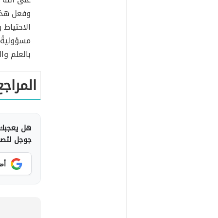
وفعل هذا
الاحتياط 
مسؤوليةً 
بالعلم وال
المراجع
هل يعجبك 
جوجل لتصلك
أض