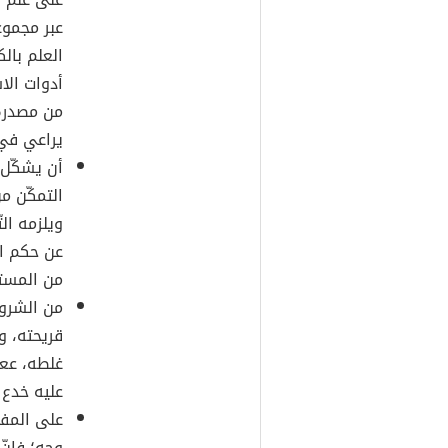
عبر مجموع
العلم بال
أدوات الا
من مصدره،
يراعي في ذ
أن يشكّل ا
التمكّن م
ويلزمه ال
عن حكم ا
من المستف
من الشروط
قريحته، و
غلطه، ععل
عليه خدع
على المفت
وجه؛ فإنّ