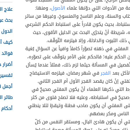
ة من الأدوات التي دوّنها علماء
الأصول
، ومنها:
علاج ا
كتاب والسنة، وعلم الناسخ والمنسوخ، وغيرها من سائر
بحث عن
ستنباط، بحيث يكون قادراً على استنباط الحكم الشرعي
الدول ا
 شريطة أنْ يتحرّى البحث عن الدليل الأقوى، حيث
لك الثبوت والدلالة، وإلا فيلزمه التّوقّف.
كيف أس
لمفتي في ذهنه تصوّراً كاملاً وافياً عن السؤال بُغية
فوائد 
ن الحكم عليه؛ فالحكم على الأمر يتوقّف على تصوّره،
أضرار 
تّفصيل في المسألة حيثما لزم ذلك، فمثلاً عندما يُسأل
لأكل بعد
الفجر
في شهر رمضان، فيلزمه الاستيضاح
تفسير 
تي إنْ كان يقصد الفجر الأول أم الفجر الثاني.
أجمل ق
 التي ذكرها العلماء أنْ يكون المفتي صحيحٌ في
صحيحٌ في استنباطه، وعليه فلا تصلح فتوى من كثر
طائر ال
ى المفتي أن يكون صاحب فطنة وتيقظٍ لئلا ينطلي
أحكام 
 الناس ومكر بعضهم.
ي أن يكون هادئ البال، ومستقر النفس من كلّ
 ذلك معينٌ له على تصوّر المسألة وصحة استنباط