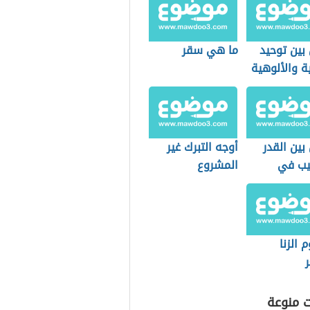
بين توحيد
ما هي سقر
ية والألوهية
بين القدر
أوجه التبرك غير
يب في
المشروع
م
الزنا
ت منوعة