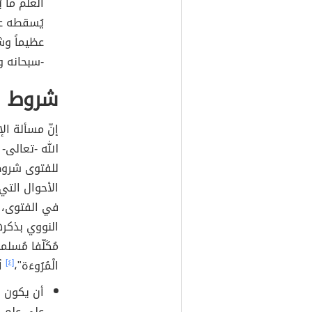
العلم ما 
يُسقطه عل
عظيماً وش
-سبحانه و
شروط ا
إنّ مسألة الإ
الله -تعالى-
للفتوى شروط
الأحوال التي
في الفتوى، أ
النووي بذكرها
مُكَلّفا مُسلما
الْمُرُوءَة"،
[٤]
أم
أن يكون ا
على علم ب