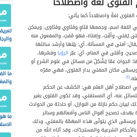
لفتوى لغةً واصطلاحاً
لفتوى لغةً واصطلاحاً كما يأتي:
ي اللغة اسم، وجمعها فَتَاوٍ وفَتَاوِي وفَتَاوَى، ويمكن
تعريف
ى يُفتي، وأَفْتِ، وإفتاءً، فهو مُفتٍ، والمفعول منه
والرجا
يقال: أفتى في المسألة، أي: بيّنها وأرشد سائلها
حيح، وأفَتَى في المنام، أي: عبّر
الرؤيا
وفسّرها،
: الجوابُ عمّا يُشْكِلُ من مسائل في علوم الشرع أو
ويسمّى مكان المفتي بدار الفتوى، فهي مقرّه
ما الف
ه.
[٢]
والمغ
ي اصطلاح أهل العلم هي: الكشف عن الحكم
سائل عنه، أي المستفتي، وقد تكون الفتوى بغير
ك لبيان حكم نازلة من النوازل، أو حادثة من الحوادث
ة بهدف تصحيح أقوال الناس وأفعالهم وسائر
ما هو
ويسمّى الذي يتولّى هذه المهمّة بالمفتي، وذلك
الاسل
ٌ بالأحكام الشرعية والمستجدّات، وقد آتاه الله من