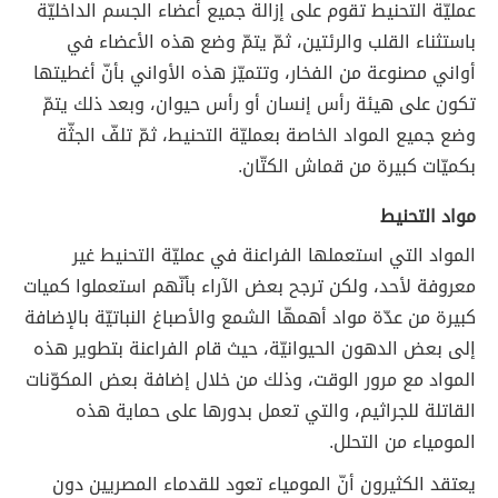
عمليّة التحنيط تقوم على إزالة جميع أعضاء الجسم الداخليّة
باستثناء القلب والرئتين، ثمّ يتمّ وضع هذه الأعضاء في
أواني مصنوعة من الفخار، وتتميّز هذه الأواني بأنّ أغطيتها
تكون على هيئة رأس إنسان أو رأس حيوان، وبعد ذلك يتمّ
وضع جميع المواد الخاصة بعمليّة التحنيط، ثمّ تلفّ الجثّة
بكميّات كبيرة من قماش الكتّان.
مواد التحنيط
المواد التي استعملها الفراعنة في عمليّة التحنيط غير
معروفة لأحد، ولكن ترجح بعض الآراء بأنّهم استعملوا كميات
كبيرة من عدّة مواد أهمهّا الشمع والأصباغ النباتيّة بالإضافة
إلى بعض الدهون الحيوانيّة، حيث قام الفراعنة بتطوير هذه
المواد مع مرور الوقت، وذلك من خلال إضافة بعض المكوّنات
القاتلة للجراثيم، والتي تعمل بدورها على حماية هذه
المومياء من التحلل.
يعتقد الكثيرون أنّ المومياء تعود للقدماء المصريين دون