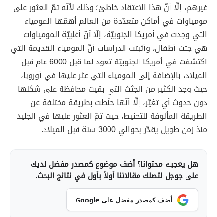
غيرهم، إلّا أنّ هذا الاعتقاد خاطئ؛ وذلك لأنّه تمّ العثور على
مومياوات في أماكن متعدّدة من العالم أهمّها المومياء
التي وجدت في أمريكا الجنوبيّة، إلّا أنّ أغلبيّة المومياوات
هي جثث أطفال، وأثبتت الدراسات أنّ المومياء القديمة التي
اكتشفت في أمريكا الجنوبيّة تعود لما قبل 6000 عام قبل
الميلاد، بالإضافة إلى المومياء التي عثر عليها في أوروبا،
حيث وجد الكثير من الجثث التي بقيت محافظة على شكلها
دون حدوث أي تغيّر، إلّا أنّها حنّطت بطريقة مختلفة عن
الطريقة المألوفة للتحنيط، حيث تمّ العثور عليها في الجليد
منذ زمن طويل يقدّر بحوالي 3000 سنة قبل الميلاد.
هل يعجبك محتوانا؟ أضف موضوع كمصدر مفضل لديك
على جوجل لتصلك مقالاتنا أولاً بأول في نتائج البحث.
أضف كمصدر مفضل على Google