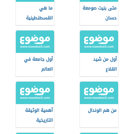
متى بنيت صومعة
ما هي
حسان
القسطنطينية
أول من شيد
أول جامعة في
القلاع
العالم
من هم الوندال
أهمية الوثيقة
التاريخية