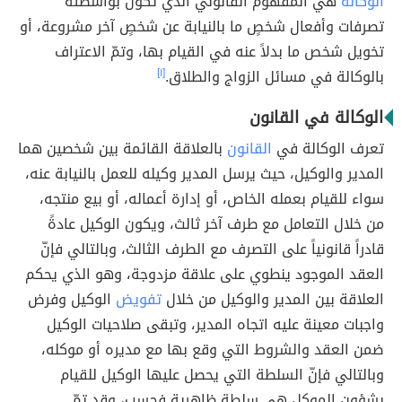
الوكالة
هي المفهوم القانوني الذي تكون بواسطته
تصرفات وأفعال شخصٍ ما بالنيابة عن شخصٍ آخر مشروعة، أو
تخويل شخص ما بدلاً عنه في القيام بها، وتمّ الاعتراف
بالوكالة في مسائل الزواج والطلاق.
[١]
الوكالة في القانون
تعرف الوكالة في
القانون
بالعلاقة القائمة بين شخصين هما
المدير والوكيل، حيث يرسل المدير وكيله للعمل بالنيابة عنه،
سواء للقيام بعمله الخاص، أو إدارة أعماله، أو بيع منتجه،
من خلال التعامل مع طرف آخر ثالث، ويكون الوكيل عادةً
قادراً قانونياً على التصرف مع الطرف الثالث، وبالتالي فإنّ
العقد الموجود ينطوي على علاقة مزدوجة، وهو الذي يحكم
العلاقة بين المدير والوكيل من خلال
تفويض
الوكيل وفرض
واجبات معينة عليه اتجاه المدير، وتبقى صلاحيات الوكيل
ضمن العقد والشروط التي وقع بها مع مديره أو موكله،
وبالتالي فإنّ السلطة التي يحصل عليها الوكيل للقيام
بشؤون الموكل هي سلطة ظاهرية فحسب، وقد تمّ