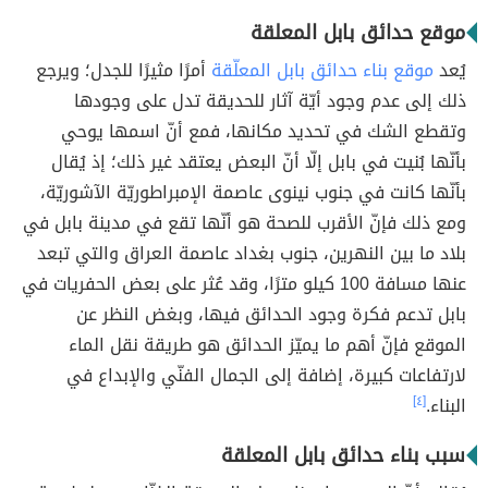
موقع حدائق بابل المعلقة
يُعد
موقع بناء حدائق بابل المعلّقة
أمرًا مثيرًا للجدل؛ ويرجع
ذلك إلى عدم وجود أيّة آثار للحديقة تدل على وجودها
وتقطع الشك في تحديد مكانها، فمع أنّ اسمها يوحي
بأنّها بُنيت في بابل إلّا أنّ البعض يعتقد غير ذلك؛ إذ يُقال
بأنّها كانت في جنوب نينوى عاصمة الإمبراطوريّة الآشوريّة،
ومع ذلك فإنّ الأقرب للصحة هو أنّها تقع في مدينة بابل في
بلاد ما بين النهرين، جنوب بغداد عاصمة العراق والتي تبعد
عنها مسافة 100 كيلو مترًا، وقد عُثر على بعض الحفريات في
بابل تدعم فكرة وجود الحدائق فيها، وبغض النظر عن
الموقع فإنّ أهم ما يميّز الحدائق هو طريقة نقل الماء
لارتفاعات كبيرة، إضافة إلى الجمال الفنّي والإبداع في
البناء.
[٤]
سبب بناء حدائق بابل المعلقة