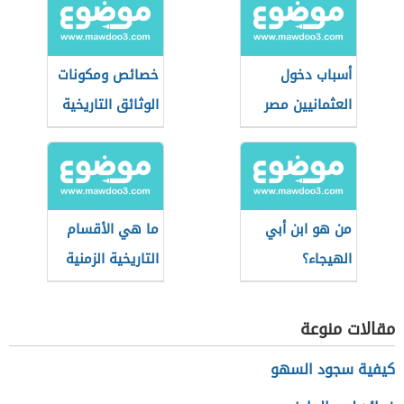
أسباب دخول
خصائص ومكونات
العثمانيين مصر
الوثائق التاريخية
من هو ابن أبي
ما هي الأقسام
الهيجاء؟
التاريخية الزمنية
للعصر الحديث؟
مقالات منوعة
كيفية سجود السهو