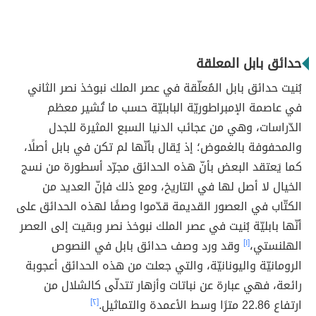
حدائق بابل المعلقة
بُنيت حدائق بابل المُعلّقة في عصر الملك نبوخذ نصر الثاني
في عاصمة الإمبراطوريّة البابليّة حسب ما تُشير معظم
الدّراسات، وهي من عجائب الدنيا السبع المثيرة للجدل
والمحفوفة بالغموض؛ إذ يُقال بأنّها لم تكن في بابل أصلًا،
كما يَعتقد البعض بأنّ هذه الحدائق مجرّد أسطورة من نسج
الخيال لا أصل لها في التاريخ، ومع ذلك فإنّ العديد من
الكتّاب في العصور القديمة قدّموا وصفًا لهذه الحدائق على
أنّها بابليّة بُنيت في عصر الملك نبوخذ نصر وبقيت إلى العصر
الهلنستي،
[١]
وقد ورد وصف حدائق بابل في النصوص
الرومانيّة واليونانيّة، والتي جعلت من هذه الحدائق أعجوبة
رائعة، فهي عبارة عن نباتات وأزهار تتدلّى كالشلال من
ارتفاع 22.86 مترًا وسط الأعمدة والتماثيل.
[٢]