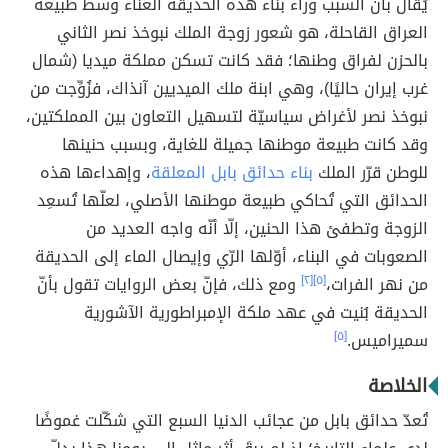
يُقال بأنّ السبب وراء بناء هذه الحديقة الغنّاء وسط طبيعة
العراق القاحلة، هو شعور زوجة الملك نبوخذ نصر الثاني
بالحزن لفراق وطنها؛ فقد كانت تسكن مملكة ميديا (شمال
غرب إيران حاليًا)، وهي ابنة ملك الميديين آنذاك، فزُوِّجت من
نبوخذ نصر لأغراض سياسيّة لتسهيل التعاون بين المملكتين،
وقد كانت طبيعة موطنها جميلة للغاية، وبسبب حنينها
للوطن قرّر الملك
بناء حدائق بابل المعلقة
، وإهداءها هذه
الحدائق التي تُحاكي طبيعة موطنها الأصلي، لعلّها تُسعِد
الزوجة وتطفئ هذا الحنين، إلّا أنّه واجه العديد من
الصعوبات في البناء، أوّلها الرّي وإيصال الماء إلى الحديقة
من نهر الفرات،
[٥]
[٢]
ومع ذلك، فإنّ بعض الروايات تقول بأنّ
الحديقة بُنيت في عهد ملكة الإمبراطورية الآشورية
سميراميس.
[٥]
الخلاصة
تُعدّ حدائق بابل من عجائب الدنيا السبع التي شكّلت غموضًا