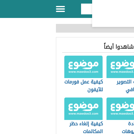
 شاهدوا أيضاً
التصوير
كيفية عمل فورمات
افي
للآيفون
ايل
دة
كيفية إلغاء حظر
يوهات
المكالمات