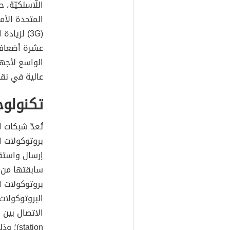
المتحدة الأم
(3G) لزيا
عشرة أضعاف س
الواسع لأجه
عالية في نق
تكنولوجي
تُعدّ شبكات ال
إرسال واستقب
سابقتها من ا
بروتوكولات ا
البروتوكولات،
station