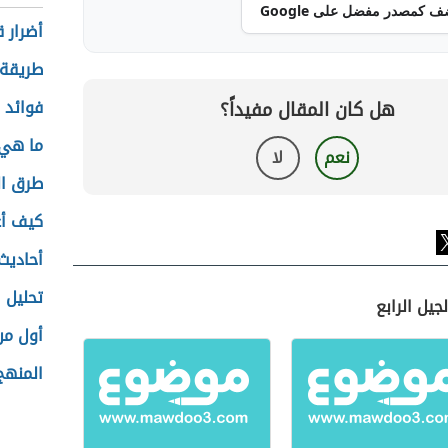
ف كمصدر مفضل على Google
أضرار 
طريقة 
فوائد ب
هل كان المقال مفيداً؟
ما هي 
نعم
لا
طرق ا
كيف أ
أحاديث
تحليل 
يل الرابع
أول من
المنهج