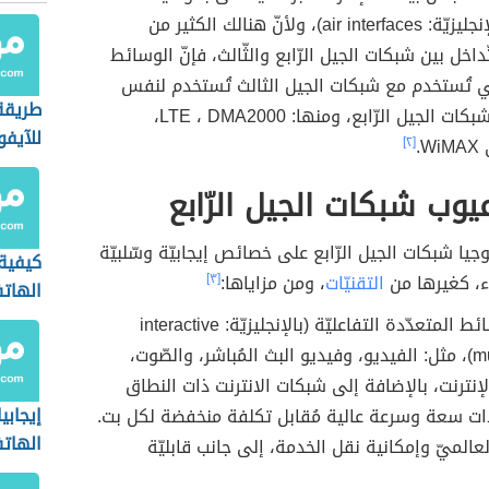
الهوائيّ (بالإنجليزيّة: air interfaces)، ولأنّ هنالك الكثير من
تّداخل بين شبكات الجيل الرّابع والثّالث، فإنّ الوسائط
تي تُستخدم مع شبكات الجيل الثالث تُستخدم لنفس
طريقة
الهدف في شبكات الجيل الرّابع، ومنها: LTE ، DMA2000،
للآيفو
.
[٢]
عيوب شبكات الجيل الرّابع
جيا شبكات الجيل الرّابع على خصائص إيجابيّة وسّلبيّة
كيفية
ء، كغيرها من
التقنيّات
، ومن مزاياها:
[٣]
الهات
دعم الوسائط المتعدّدة التفاعليّة (بالإنجليزيّة: interactive
multimedia)، مثل: الفيديو، وفيديو البث المُباشر، والصّوت،
إنترنت، بالإضافة إلى شبكات الانترنت ذات النطاق
إيجابي
ت سعة وسرعة عالية مُقابل تكلفة منخفضة لكل بت.
الهات
عالميّ وإمكانية نقل الخدمة، إلى جانب قابليّة