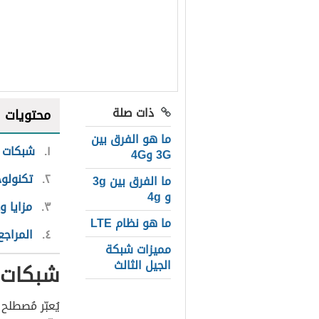
ذات صلة
محتويات
ما هو الفرق بين
١
شبكات ال
3G و4G
٢
تكنولوجي
ما الفرق بين 3g
و 4g
٣
مزايا و
ما هو نظام LTE
٤
المراجع
مميزات شبكة
الجيل الثالث
شبكات ال