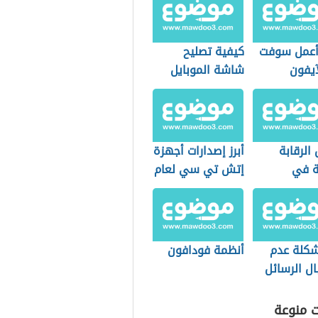
عمل سوفت
كيفية تصليح
آيفون
شاشة الموبايل
المحروقة
الرقابة
أبرز إصدارات أجهزة
ة في
إتش تي سي لعام
ن
2021
كلة عدم
أنظمة فودافون
ل الرسائل
ة في
ويد
ت منوعة