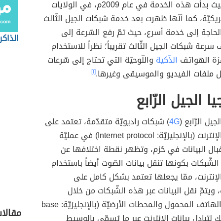
اللّاسلكيّة، حيث بدأت هذه الخدمة في عام 2009م، في الولايات
ريكيّة، كما أنّها ظهرت بعد خدمة شبكات الجيل الثّالث
دة الحاجة إلى خدمة أسرع، حيث تمّ رفع السّرعة إلى
الذاكر
رعة شبكات الجيل الثّالث تقريباً؛ نظراً للاستخدام
زة الهواتف
الذّكية
واللّوحيّة التي تحتاج إلى سّرعات
ل ملفات الفيديو والموسيقى وغيرها.
[١]
ا الجيل الرّابع
جيل الرّابع (
4G
) شبكات راديويّة متقدّمة، تعتمد على
بروتوكولات الإنترنت (بالإنجليزيّة: Internet protocol) في عمليّة
ال البيانات في حُزم، وتظهر نقطة اختلافها عن
لشّبكات بكونها تنقل بيانات الصّوت أيضاً باستخدام
لإنترنت، ممّا يجعلها تعتمد بشكل كامل على
 ويتمّ نقل البيانات عبر هذه الشّبكات من خلال
الاتصال بين الهاتف المحمول والمحطات الأرضيّة (بالإنجليزيّة: base
مقالا
)؛ وذلك لتبادل بيانات الإنترنت عبر ما يُسمّى بالوسيط