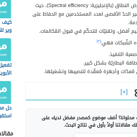
فعاليّة عرض النطاق (بالإنجليزية: Spectral efficiency)، حيث
ر الحدّ الأقصى لعدد المستخدمين مع الحفاظ على
كيف أ
مة.
وير لل
يم أفضل، وتقنيّات للتحكّم في قبول المُكالمات.
ه الشّبكات فهي:
[٣]
صعبة التنفيذ.
قة البطاريّة بشكل كبير.
تفعيل 
 مُعدّات وأجهزة مُعقّدة لتنصيبها وتشغيلها.
الأبوي
الآيفو
حل مش
استقبا
محتوانا؟ أضف موضوع كمصدر مفضل لديك على
النصي
 مقالاتنا أولاً بأول في نتائج البحث.
الأندر
مقالا