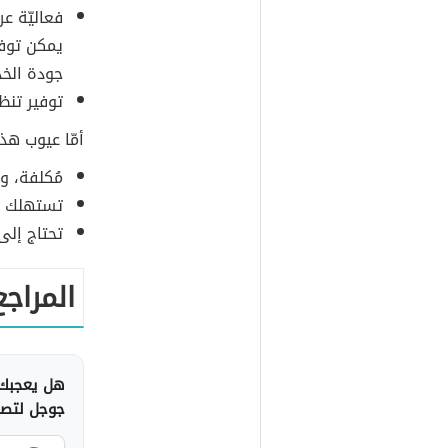
يمكن توفي
جودة الخد
توفير تنظ
أمّا عيوب هذ
مُكلفة، و
تستهلك طا
تحتاج إلى
المراجع
هل يعجبك 
جوجل لتصلك