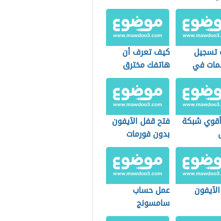
فة للأندرويد
 تسجيل
كيف تعرف أن
لمات في
هاتفك مخترق
ن
قوي شبكة
فتح قفل الآيفون
بدون فورمات
الآيفون
عمل حساب
سامسونج