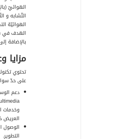
التّشابه و ال
الهوائيّة ال
بالإضافة إلى WiMAX
مزايا و
تحتوي تكنولو
على حدّ سوا
وخدمات ال
العريض ذا
الوصول ال
التطوير.