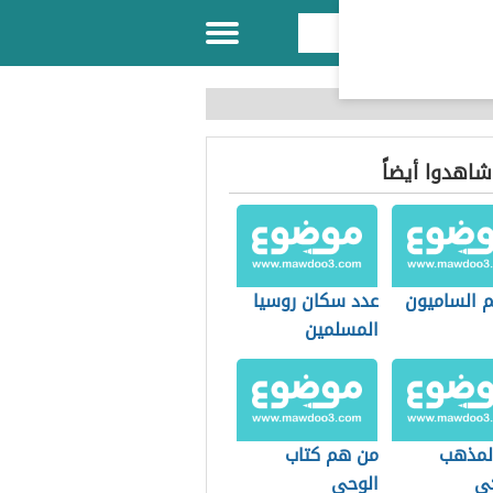
 شاهدوا أيضاً
 الساميون
عدد سكان روسيا
المسلمين
لمذهب
من هم كتاب
كي
الوحي