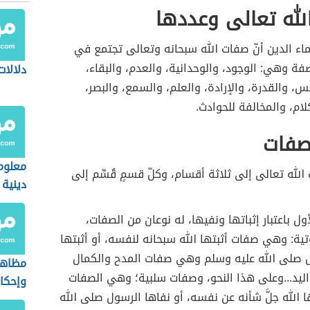
لله تعالى وعددها
اء الدين أنّ صفات الله سبحانه وتعالى تجتمع في
ة وهي: الوجود، والوحدانية، والعدم، والبقاء،
دلالات
فس، والقدرة، والإرادة، والعلم، والسمع، والبصر،
لام، والمخالفة للحوادث.
لصفات
معلوم
له تعالى إلى ثلاثة أقسام، وكلّ قسمٍ قُسِّم إلى
دينية
ول باعتبار إثباتها ونفيها، له نوعان من الصفات،
ية: وهي صفات أثبتها الله سبحانه لنفسه، أو أثبتها
ل صلى الله عليه وسلم وهي صفات المدح والكمال
مظاهر 
 واليد...وعلى هذا النحو، وصفات سلبية؛ وهي الصفات
وإحكا
ا الله جلَّ شأنه عن نفسه، أو نفاها الرسول صلى الله
الكون