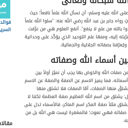
له سبحانه وتعالى
صلى الله عليه وسلم- أن نسأل الله علماً نافعاً؛ حيث
رواه جابر بن عبد الله رضي الله عنه: "سلوا الله علماً
فوائد 
ذوا بالله من علمٍ لا ينفع". أنفع العلوم هي من عرَّفت
السري
رّبته إليه، ومنها علم التوحيد الذي يؤكّد على وحدانية
ويُعرّفنا بصفاته الجلالية والجمالية.
ين أسماء الله وصفاته
ن صفات الله والخوض بها يجب أن نميّز أولاً بين
أسمائه، فما يميز الاسم عن الصفة والصفة عن الاسم
تشتقّ منها الصفات، أمّا الصفات فلا تشتق منها
ل: يشتق من اسم الله العظيم صفة العظمة لكننا لا
تق مثلاً صفة المكر اسم الماكر، فالأسماء تدل على
مّا صفاته فهي نعوت؛ فالمغفرة ليست هي الله بل من
ه.
مقالا