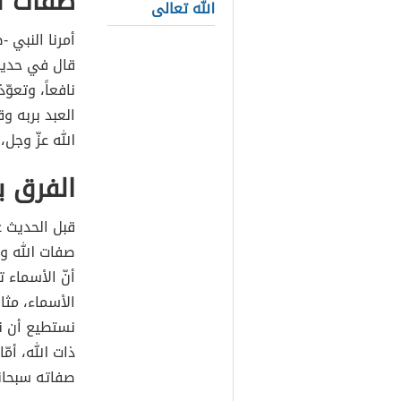
صفات ال
الله تعالى
أمرنا النبي -
قال في حديثٍ 
نافعاً، وتعوّ
العبد بربه وق
الله عزّ وجل، 
الفرق ب
قبل الحديث ع
صفات الله و
أنّ الأسماء 
الأسماء، مثا
نستطيع أن نش
ذات الله، أ
صفاته سبحان