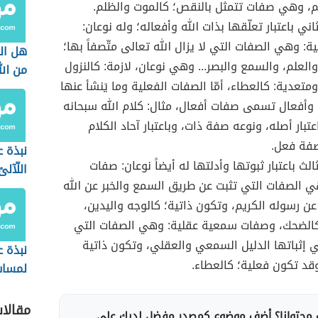
م، وهي صفات تتمثل بالنقص؛ كالموت والظلم.
ني باعتبار تعلّقها بذات الله وأفعاله؛ وله نوعان:
ة: وهي الصفات التي لا يزال الله تعالى متّصفاً بها؛
هل ا
والعلم، والسمع والبصر... وهي نوعان، لازمة: كالنزول
من الل
ومتعدية: كالعطاء، أمّا الصفات الفعلية وما يَنشأ عنها
وأفعال تسمى صفات أفعال، مثال: كلام الله سبحانه
تبار أصله، ونوعه صفة ذات، وباعتبار آحاد الكلام
صفة فعل.
نبذة ع
لث باعتبار ثبوتها وأدلتها له أيضاً نوعان: صفات
اللّآل
ي الصفات التي تثبت عن طريق السمع والخبر عن الله
علوم ا
عن رسوله الكريم، وتكون ذاتية؛ كالوجه واليدين،
كالضحك، وصفات سمعية عقلية: وهي الصفات التي
إثباتها الدليل السمعي والعقلي، وتكون ذاتية
نبذة ع
وقد تكون فعلية؛ كالعطاء.
لمسات 
لفاضل
مقالا
محتوانا؟ أضف موضوع كمصدر مفضل لديك على