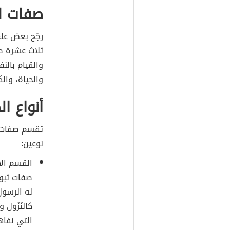
صفات ا
رجّح بعض علم
ثلاث عشرة صف
والقيام بالن
والحياة، والك
أنواع ا
تقسم صفات ال
نوعين:
القسم الأ
صفات ثبوت
له الرسو
كالنُزُول
التي نفاه