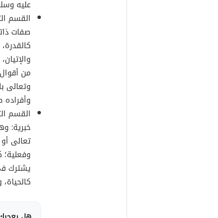
عليه وسل
القسم الثا
صفات ذاتي
كالقدرة، 
والإتيان، 
من أقوال 
وتعالى باع
وأفراده 
القسم الثا
خبرية: وه
تعالى أو 
وفعلية؛ 
يشترك في 
كالحياة، 
هل يعجبك 