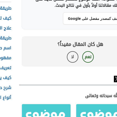
 مقالاتنا أولاً بأول في نتائج البحث.
طريقة 
كيف تح
ف كمصدر مفضل على Google
علاج ا
طريقة
هل كان المقال مفيداً؟
اسم صغ
نعم
لا
مفهوم 
تعريف 
كيف يص
شرح حد
له سبحانه وتعالى
أنواع ا