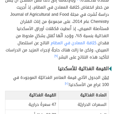
مضادّة للأكسدة،
وبالإضافة إلى ذلك فمن الممكن أن يُقلل
من خطر انخفاض كثافة المعادن في العظام، إذ أُجريت
دراسة نُشرت في مجلة Journal of Agricultural and Food
Chemistry عام 2014، على مجموعةٍ من إناث الفئران
مُستأصلة المبيض، إذ أُعطيت مُكمّلات أوراق الأسكدنيا
الغذائية بنسبة 5%، ووُجد أنَّها تُقلل بشكلٍ ملحوظ من
فقدان
كثافة المعادن في العظام
الناتج عن استئصال
المبيض، ولكن ما زالت هناك حاجةٌ لإجراء المزيد من الدراسات
لتأكيد هذه النتائج على البشر.
[٩]
القيمة الغذائية للأسكدنيا
يُبيّن الجدول الآتي قيمة العناصر الغذائيّة الموجودة في
100 غرامٍ من الأسكدنيا:
[١٠]
المادة الغذائية
القيمة الغذائية
السعرات الحراريّة
47 سعرةً حرارية