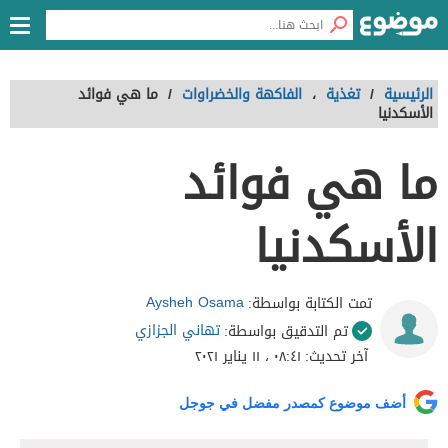
الرئيسية
/
تغذية
،
الفاكهة والخضراوات
/
ما هي فوائد
الأسكدنيا
ما هي فوائد
الأسكدنيا
Aysheh Osama
تمت الكتابة بواسطة:
تهاني الجزازي
تم التدقيق بواسطة:
آخر تحديث:
٠٨:٤١ ، ١١ يناير ٢٠٢١
أضف موضوع كمصدر مفضل في جوجل