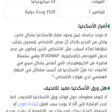
الفولات
14 ميكروغراماً
فيتامين أ
1528 وحدةً دوليةً
أضرار الأسكدنيا
لا توجد دراسات تبين وجود مضار للأسكدنيا بشكلٍ خاص،
ولكن من الجدير بالذكر أنّ بعض الأشخاص يُنصحون بتجنّب
تناوُلها لعدّة أسباب، مثل الأشخاص الذين يُعانون من عدم
تحمل الفودماب (بالإنجليزية: FODMAP) وهي سلسلة
قصيرة من الكربوهيدرات التي تُمتص بشكلٍ سيئٍ في
الأمعاء، لذا فإنَّ الأسكدنيا قد تُسبب مشاكل في الجهاز
الهضمي لدى هؤلاء الأشخاص.
[١١]
هل ورق الأسكدنيا مفيد للتنحيف
لا تتوفر معلومات حول فوائد ورق الأسكدنيا للتنحيف، كما
تجدر الإشارة إلى أنّه لا يوجد سبب مُعيّن
لزيادة الوزن
أو
السمنة، كما لا يمكن لنوعٍ واحدٍ من الأطعمة أن يؤدي وحده