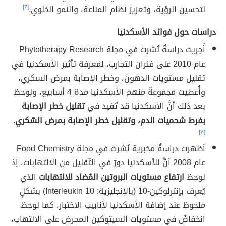
لتحسين الرؤية، وتعزيز نظام المناعة، والنمو الخلوي.
[٢]
دراسات حول فوائد الأسكدنيا
أُجريت دراسةٌ نُشرت في مجلة Phytotherapy Research
عام 2010 على فئران التجارب، لمعرفة تأثير الأسكدنيا في
تقليل مستويات الدهون، وخطر الإصابة بمرض السكري،
وأُعطيت مجموعةٌ منهم الأسكدنيا مدة 4 أسابيع، ولوحظ
بعد ذلك أنَّ الأسكدنيا قد تُفيد في
تقليل خطر الإصابة
بفرط شحميات الدم، وتقليل خطر الإصابة بمرض السّكري
.
[٣]
أظهرت دراسةٌ مخبرية نُشرت في مجلة Food Chemistry
عام 2008 أنَّ للأسكدنيا دورٌ في التّقليل من الالتهابات، إذ
لوحظ
ارتفاع مستويات البروتين المُضاد للالتهابات
الذي
يُعرف بإنترلوكين-10 (بالإنجليزية: Interleukin 10) بشكلٍ
ملحوظ عند إضافة الأسكدنيا لأنابيب الاختبار، كما لوحظ
انخفاضٌ في مستويات السيتوكين المحرض على الالتهاب،