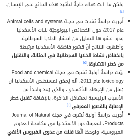
ولكن ما زالت هناك حاجةٌ لتأكيد هذه النتائج على الإنسان.
[٤]
أُجريت دراسةٌ نُشرت في مجلة Animal cells and systems
عام 2017، حول الخصائص البيولوجيّة لنبات الأسكدنيا
ودور قشورها للتقليل من انتشار الخلايا السرطانية،
وأظهرت النتائج أنّ قشور فاكهة الأسكدنيا مرتبطة
بانخفاض نشاط الخلايا السرطانية في المثانة، والتقليل
من خطر انتشارها
.
[٥]
بيّنت دراسةٌ أولية نُشرت في مجلة Food and chemical
toxicology عام 2011، أنّه يُمكن لمستخلص الأسكدنيا أن
يُقلل من الإجهاد التأكسدي، والذي يُعد واحداً من
الأسباب الرئيسية لمشاكل الذاكرة، بالإضافة
تقليل خطر
الإصابة بالقصور المعرفي
.
[٦]
أُجريت دراسةٌ أولية نُشرت في مجلة Journal of Natural
Products، لمعرفة دور الأسكدنيا في مكافحة العدوى
الفيروسية، ولوحظ أنَّها
قللت من عدوى الفيروس الأنفي