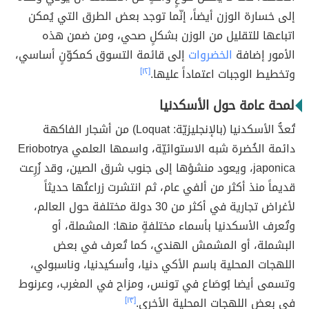
إلى خسارة الوزن أيضاً، إنّما توجد بعض الطرق التي يُمكن
اتباعها للتقليل من الوزن بشكلٍ صحي، ومن ضمن هذه
الأمور إضافة
الخضروات
إلى قائمة التسوق كمكوّنٍ أساسي،
وتخطيط الوجبات اعتماداً عليها.
[١٢]
لمحة عامة حول الأسكدنيا
تُعدُّ الأسكدنيا (بالإنجليزيّة: Loquat) من أشجار الفاكهة
دائمة الخُضرة شبه الاستوائيّة، واسمها العلمي Eriobotrya
japonica، ويعود منشؤها إلى جنوب شرق الصين، وقد زُرِعت
قديماً منذ أكثر من ألفي عام، ثم انتشرت زراعتُها حديثاً
لأغراض تجارية في أكثر من 30 دولة مختلفة حول العالم،
وتُعرف الأسكدنيا بأسماء مختلفةٍ منها: المشملة، أو
البشملة، أو المشمش الهندي، كما تُعرف في بعض
اللهجات المحلية باسم الأكي دنيا، وأسكيدنيا، وناسبولي،
وتسمى أيضا بُوصَاع في تونس، ومزاح في المغرب، وعرنوط
في بعض اللهجات المحلية الأخرى.
[١٣]