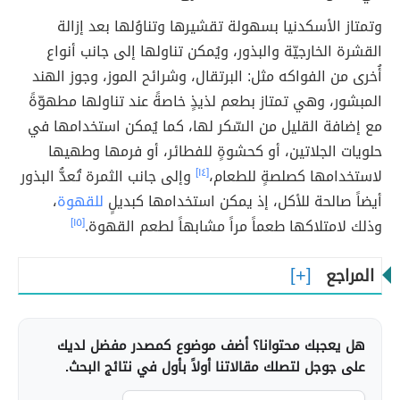
وتمتاز الأسكدنيا بسهولة تقشيرها وتناوُلها بعد إزالة
القشرة الخارجيّة والبذور، ويُمكن تناولها إلى جانب أنواع
أُخرى من الفواكه مثل: البرتقال، وشرائح الموز، وجوز الهند
المبشور، وهي تمتاز بطعم لذيذٍ خاصةً عند تناولها مطهوّةً
مع إضافة القليل من السّكر لها، كما يُمكن استخدامها في
حلويات الجلاتين، أو كحشوةٍ للفطائر، أو فرمها وطهيها
لاستخدامها كصلصةٍ للطعام،
[١٤]
وإلى جانب الثمرة تُعدُّ البذور
أيضاً صالحة للأكل، إذ يمكن استخدامها كبديلٍ
للقهوة
،
وذلك لامتلاكها طعماً مراً مشابهاً لطعم القهوة.
[١٥]
المراجع
هل يعجبك محتوانا؟ أضف موضوع كمصدر مفضل لديك
على جوجل لتصلك مقالاتنا أولاً بأول في نتائج البحث.