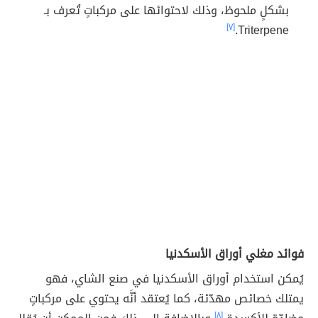
بشكلٍ ملحوظ، وذلك لاحتوائها على مركباتٍ تُعرف بـ
[٧]
Triterpene.
فوائد مغلي أوراق الأسكدنيا
يُمكن استخدام أوراق الأسكدنيا في صنع الشاي، فهو
يمتلك خصائص مهدّئة، كما يُعتقد أنَّه يحتوي على مركباتٍ
[٨]