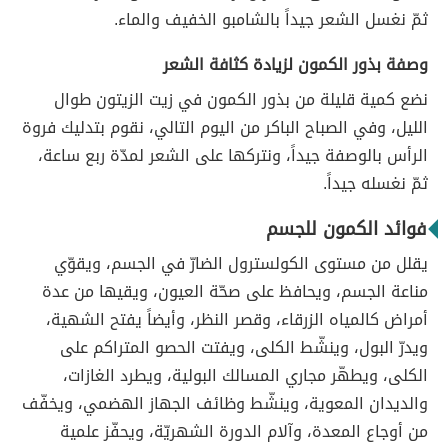
ثمّ نغسل الشعر جيداً بالشامبو الخفيف والماء.
وصفة بذور الكمون لزيادة كثافة الشعر
نضع كمية قليلة من بذور الكمون في زيت الزيتون طوال
الليل، وفي الصباح الباكر من اليوم التالي، نقوم بتدليك فروة
الرأس بالوصفة جيداً، ونتركها على الشعر لمدّة ربع ساعة،
ثمّ نغسله جيداً.
فوائد الكمون للجسم
يقلل من مستوى الكولسترول الضارّ في الجسم، ويقوّي
مناعة الجسم، ويحافظ على صحّة العيون، ويقيها من عدة
أمراض كالمياه الزرقاء، وقصر النظر، وأيضاً يفتح الشهية،
ويدرّ البول، وينشّط الكلى، ويفتت الحصو المتراكم على
الكلى، ويطهّر مجاري المسالك البولية، ويطرد الغازات،
والديدان المعوية، وينشّط وظائف الجهاز الهضمي، ويخفّف
من أوجاع المعدة، وآلام الدورة الشهريّة، ويحفّز علمية