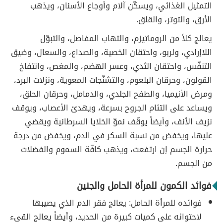
التمثيل الغذائي، ويسكّن آلام وأوجاع الأسنان، ويذهب
الأرق، والتوتر، والقلق.
يعالج كلاً من الروماتيزم، والتهاب المفاصل، والتبوّل
اللاإرادي، ولربو، واحتقان الخصية، والصداع، والسعال، وضيق
التنفّس، واحتقان الثدي، وعسر الهضم، والمغص، وانتفاخ
القولون، وحرقان البلعوم، والتشنّجات المعوية، ونزلات البرد،
ومرض الأنيميا، والطفح الجلدي، والدمامل، وحرقان الحلق،
ويساعد على التئام الجروح بسرعة، ويهدئ الأعصاب، ويوقف
نزيف الأنف، وأيضاً يوقّف نموّ الخلايا السرطانية ويقضي
عليها، ويخفض من نسبة السكر في الدم، ويخفض من درجة
حرارة الجسم إن ارتفعت، ويذهب كافّة السموم والفضلات
من الجسم.
فوائد الكمون للمرأة الحامل والجنين
فوائده للمرأة الحامل: يعالج فقر الدم الذي يصيبها
لاحتوائه على كميات كبيرة من الحديد، وأيضاً يعالج القيء