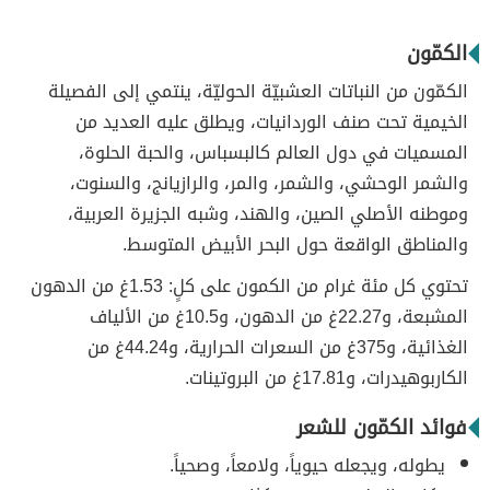
الكمّون
الكمّون من النباتات العشبيّة الحوليّة، ينتمي إلى الفصيلة
الخيمية تحت صنف الوردانيات، ويطلق عليه العديد من
المسميات في دول العالم كالبسباس، والحبة الحلوة،
والشمر الوحشي، والشمر، والمر، والرازيانج، والسنوت،
وموطنه الأصلي الصين، والهند، وشبه الجزيرة العربية،
والمناطق الواقعة حول البحر الأبيض المتوسط.
تحتوي كل مئة غرام من الكمون على كلٍ: 1.53غ من الدهون
المشبعة، و22.27غ من الدهون، و10.5غ من الألياف
الغذائية، و375غ من السعرات الحرارية، و44.24غ من
الكاربوهيدرات، و17.81غ من البروتينات.
فوائد الكمّون للشعر
يطوله، ويجعله حيوياً، ولامعاً، وصحياً.