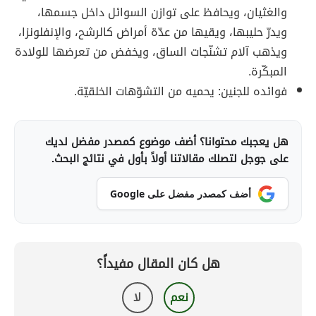
والغثيان، ويحافظ على توازن السوائل داخل جسمها،
ويدرّ حليبها، ويقيها من عدّة أمراض كالرشح، والإنفلونزا،
ويذهب آلام تشنّجات الساق، ويخفض من تعرضها للولادة
المبكّرة.
فوائده للجنين: يحميه من التشوّهات الخلقيّة.
هل يعجبك محتوانا؟ أضف موضوع كمصدر مفضل لديك
على جوجل لتصلك مقالاتنا أولاً بأول في نتائج البحث.
أضف كمصدر مفضل على Google
هل كان المقال مفيداً؟
نعم
لا