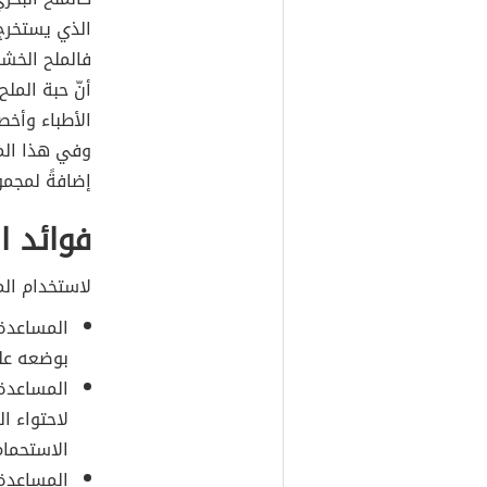
الذي يستخرج
فالملح الخشن
أنّ حبة المل
الأطباء وأخص
وفي هذا الم
إضافةً لمجمو
فوائد ا
لاستخدام الم
المساعدة 
بوضعه على
المساعدة 
لاحتواء ا
الاستحمام
المساعدة ع