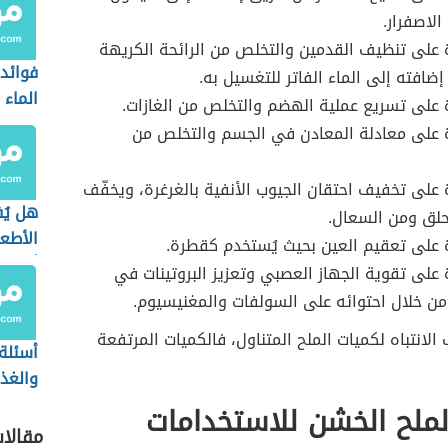
الاصفرار.
على تنظيف القدمين والتخلص من الرائحة الكريهة
فوائد
ضافته إلى الماء الفاتر للتغسيل به.
الماء
على تسريع عملية الهضم والتخلص من الغازات.
 على معادلة المعادن في الجسم والتخلص من
على تخفيف احتقان الجيوب الأنفية بالغرغرة، ويخفّف
هل يُ
حلق ومن السعال.
الأطع
على تعقيم العين بحيث يُستخدم كقطرة.
أثناء 
على تقوية الجهاز العصبي وتعزيز البروتينات في
ن خلال احتوائه على السولفات والمغنيسيوم.
الانتباه لكميات الملح المتناول، فالكميات المرتفعة
أسئلة
والغذا
لملح الخشن للاستخدامات
مقالا