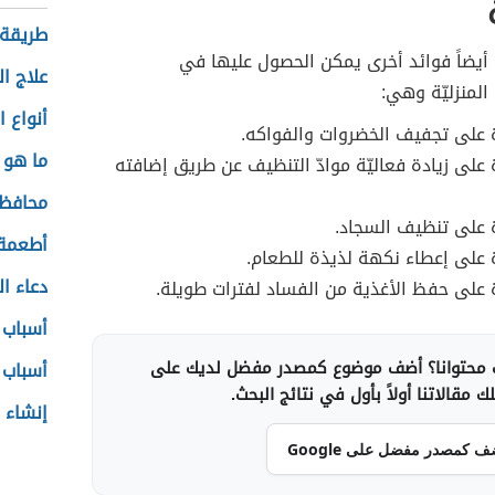
طريقة 
أيضاً فوائد أخرى يمكن الحصول عليها في
علاج ا
المنزليّة وهي:
أنواع ا
 على تجفيف الخضروات والفواكه.
ما هو 
على زيادة فعاليّة موادّ التنظيف عن طريق إضافته
محافظ
 على تنظيف السجاد.
أطعمة 
على إعطاء نكهة لذيذة للطعام.
دعاء ا
على حفظ الأغذية من الفساد لفترات طويلة.
أسباب 
محتوانا؟ أضف موضوع كمصدر مفضل لديك على
أسباب 
 مقالاتنا أولاً بأول في نتائج البحث.
إنشاء 
ف كمصدر مفضل على Google