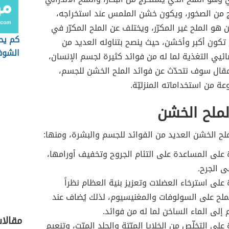
 من الصخور، ويكون خشن الملمس عند استخراجه،
 هو الملح غير المكرّر، ويختلف عن الملح المكرّر في
كم يح
ح تكون أكبر وأخشن، حيث ينصح بتناوله العديد من
الشوف
ائيي التغذية لما له من فوائد كثيرة لجسم الإنسان،
بروتين
قال سوف نتحدّث عن فوائد الملح الخشن للجسم،
عة من استخداماته المنزليّة.
لملح الخشن
لح الخشن العديد من الفوائد للجسم والبشرة، ومنها:
على المساعدة على التئام الجروح وتخفيف أورامها،
 الجرح.
على استرخاء العضلات وتعزيز بنية العظام نظراً
لملح على السولوفات والمغنيسيوم، لذلك يُضاف عند
 إلى الماء الساخن لما له من فوائد.
مقالا
لى التخلّص من الخلايا الميّتة والجلد الميّت، وتنعيم