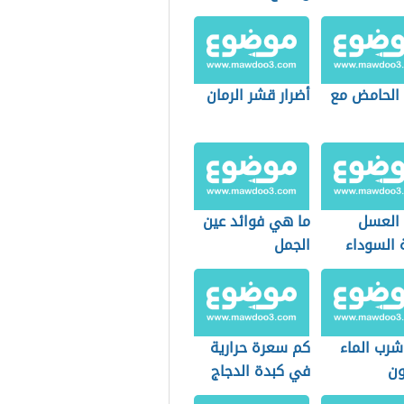
 الحامض مع
أضرار قشر الرمان
 العسل
ما هي فوائد عين
 السوداء
الجمل
لريق
شرب الماء
كم سعرة حرارية
ون
في كبدة الدجاج