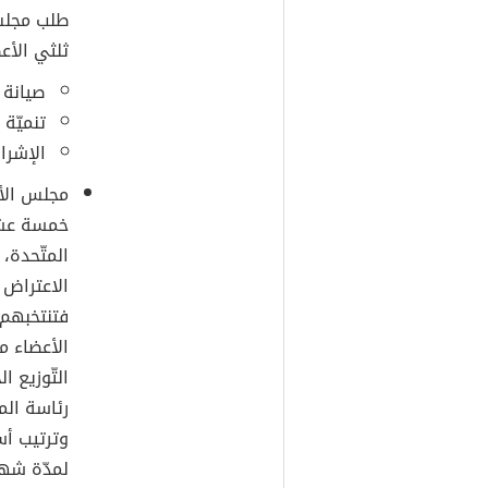
طلب مجلس ا
ثلثي الأع
صيانة ا
تنميّة
الإشرا
مجلس الأم
خمسة عشر 
المتّحدة، 
الاعتراض (
فتنتخبهم 
الأعضاء م
التّوزيع ا
رئاسة الم
وترتيب أسم
لمدّة شه