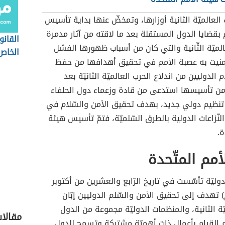
لعالميّة الثانية أوزارها، وتمخضّ عنها بداية تأسيس
بقضايا الدول المستقلة بعد ما لاقته من آثار مدمرة
القانو
عالميّة الثّانية والتي كان من أسباب ظهورها الفشل
الخاص
ي منيت به عصبة الأمم في تحقيق أهدافها من حفظ
م الدوليين من اندلاع الحرب العالميّة الثانيّة بعد
 من تأسيسها استدعى من قادة وزعماء دول الحلفاء
نظيم دولي جديد، بهدف تحقيق الأمن والسّلام في
لنّزاعات الدولية بالطرق السّلميّة، فتمّ تأسيس هيئة
ة.
أمم المتّحدة
يّة تأسّست في تاريخ الرّابع والعشرين من أكتوبر
ام (1945م) تهدف إلى تحقيق الأمن والسّلم الدوليين إبّان
يّة الثانية، والمنظمات الدوليّة مجموعة من الدول
مقالا
 القيام بأعمال ذات أهميّة مشتركة وتسمح للدول