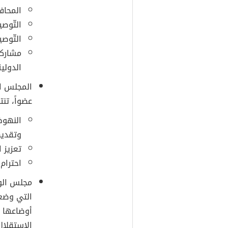
المحاف
التّوصي
التّوصي
مشاركة
الدولية
المجلس ال
عضواً، تن
النهوض
وتقديم
تعزيز ا
احترام
مجلس الوص
التي وضعت
أوضاعها ا
الاستقلال