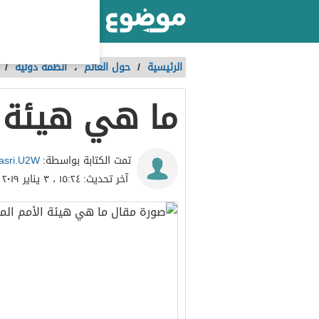
أكبر موقع عربي بالعالم
الرئيسية
/
حول العالم
،
أنظمة دولية
/
ما هي هيئة ا
asri.U2W
تمت الكتابة بواسطة:
آخر تحديث:
١٥:٢٤ ، ٣ يناير ٢٠١٩