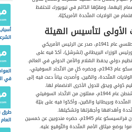
ضمام إليهما، ومقرّها الدّائم في نيويورك لتحتفظ
مام من الولايات المتّحدة الأمريكيّة.
ت الأولى لتأسيس الهيئة
أسباب 
الشرع
ميثاق الأطلسي عام 1941م، صدر عن الرئيس الأمريكي
ورئيس الوزراء البريطاني (تشرشل)، أكدّ فيه على
يم دولي يحفظ السّلام والأمن الدولي في العالم.
مؤتمر موسكو عام 1943م، وحضره كلٍ من الاتّحاد السوفيتي،
العوام
الولايات المتّحدة، والصّين، وأصدرت بياناً دعت فيه إلى
في ال
يم دّولي ويحق للدول الأخرى الانضمام لها.
الدولي
مؤتمر واشنطن عام 1944م، ممثلون من الاتّحاد السوفيتي
المتّحدة وبريطانيا والصّين، وأكدّوا فيه على بنيّة
تّحدة وأهدافها وأجهزتها وتشكيلها.
طرق ق
مؤتمر سان فرانسيسكو عام 1945م، حضره مندوبين عن خمسين
العام
وا بوضع ميثاق الأمم المتّحدة والتّوقيع عليه.