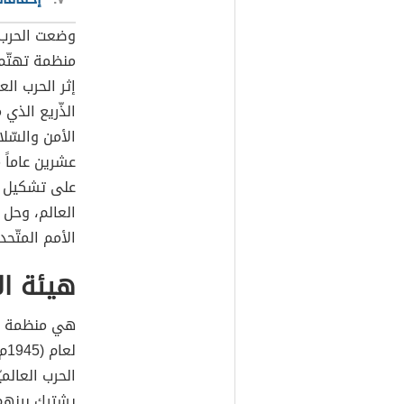
وضعت الحرب ا
منظمة تهتّم 
إثر الحرب ال
الذّريع الذ
الأمن والسّلا
عشرين عاماً
على تشكيل ت
العالم، وحل ا
الأمم المتّحد
هيئة ال
هي منظمة دول
لع
الحرب العالم
يشترك بينهم