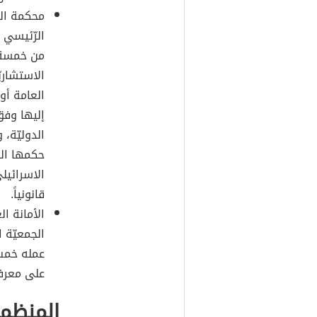
محكمة الع
الرّئيسي 
من خمسة ع
الاستشاري
العامة أو
إليها وفق
الدوليّة، 
حكمها الذ
قانونياً.
الأمانة ال
الجمعيّة ا
عمله خمس 
على معرفة
المنظما