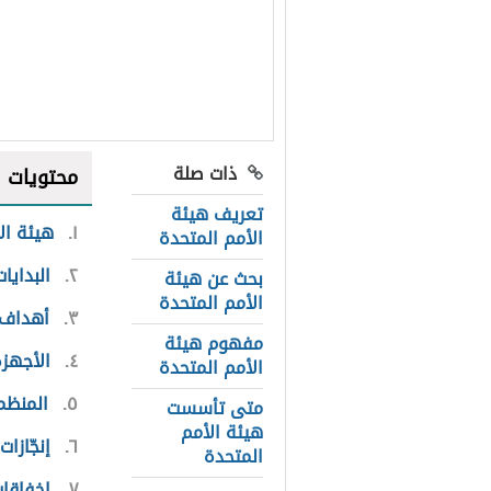
ذات صلة
محتويات
تعريف هيئة
١
هيئة ال
الأمم المتحدة
٢
البدايا
بحث عن هيئة
الأمم المتحدة
٣
أهداف ه
مفهوم هيئة
٤
الأجهزة
الأمم المتحدة
٥
المنظما
متى تأسست
هيئة الأمم
٦
إنجّازا
المتحدة
٧
إخفاقات