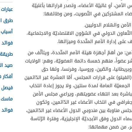
لأمن، أو غالبيّة الأعضاء، وتصدر قراراتها بأغلبيّة
عبارات 
ضاء المشتركين في التّصويت، ومن وظائفها:
طرق ال
لأمن والسّلام الدوليين.
أسباب 
 التّعاون الدولي في الشؤون الاقتصاديّة والاجتماعية.
ف على إدارة الأمم المتّحدة وميزاتها.
فوائد 
ن: من أهمّ أجهزة هيئة الأمم المتّحدة، ويتألّف من
طريقة 
عضواً، منهم خمسة دائمة العضويّة، وهم: الولايات
صيد ال
وبريطانيا، والصّين، وروسيا، وفرنسا، ولها حق
أفكار ه
الفيتو) على قرارات المجلس، أمّا العشرة غير الدّائمين
الجمعيّة العامة لمدة سنتين، ولا يجوز إعادة انتخاب
فيصل 
باشرة بعد انتهاء عضويتهم، ويراعي مجلس الأمن
ماسك ص
لجغرافي في انتخاب الأعضاء غير الدّائمين، وتكون
فوائد 
جلس مناوبة بين مندوبي الدول الأعضاء غير الدّائمين،
اء الدول وفق الأبجديّة الإنجليزية، وفترة الرّئاسة
ر، من ضمن مهماتها: