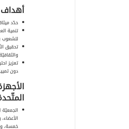
أهداف ه
حدّد ميثا
تنمية الع
للشعوب ب
تحقيق الت
والثقافيّة،
تعزيز احتر
دون تمييز 
الأجهزة
المتّحدة
الجمعيّة 
الأعضاء، 
خمسة، وتج