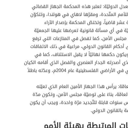
دل الدوليّة: تعتبر هذه المحكمة الجهاز القضائي
للأمم المتّحدة، ومقرّها لاهاي في هولندا، وتتكوّن
شر قاضياً، وتختصّ المحكمة بإصدار الآراء
ّة في أي مسألة قانونية تعرضها عليها الجمعيّة
 مجلس الأمن، كما تفصل في المنازعات التي ترفع
 أحكام القانون الدولي، مراعية في ذلك الاتفاقات
ويكون حكمها نهائيّاً لا يقبل الاستئناف، كما في
ي أصدرته الجدار العنصري والفصل الذي أقامه الكيان
الاسرائيلي في الأراضي الفلسطينية عام 2004م، وعدّته باطلاً
عامّة: يرأس هذا الجهاز الأمين العام الذي تعيّنه
لعامّة، بناءً على توصيّة مجلس الأمن، وتكون مدّة
سنوات قابلة للتّجديد مرّة واحدة، ويجب أن يكون
 بالقانون الدولي.
ت المرتبطة بهيئة الأمم