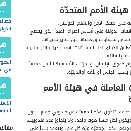
يئة الأمم المتحدّة
خصائص
قه على: حفظ الأمن والسّلم الدوليين.
الدولي
لاقات الدوليّة على أساس احترام المبدأ الذي يقضي
حقوق متساوية ويعطيها حق تقرير مصيرها.
ّعاون الدولي لحل المشكلات الاقتصادية والاجتماعيّة،
 والإنسانيّة.
الدعوى
ام حقوق الإنسان، والحريّات الأساسية للنّاس جميعاً
في نظ
بسبب الجنس أواللّغة أوالدينيّة.
السعو
 العاملة في هيئة الأمم
الاستر
المتو
العامة: تتكّون هذه الجمعيّة من مندوبي جميع الدول
المست
ويكون لكلٍ منها صوت واحد، ولا يتجاوز عدد مندوبيها
مقالا
تمع هذه الجمعيّة مرّة كل عام، وتنعقد بناءاً على