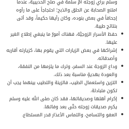
وسلّم برأي زوجته أمُّ سلمة في صلح الحديبية، عندما
امتنع الصحابة عن الحلق والذبح؛ احتجاجاً على ما رأوه
إجحافاً في بعض بنوده، وكان رأيها حكيماً، وقد أتى
بنتائج طيبة.
حفظ الأسرار الزوجيَّة، فهناك أمورٌ ما ينبغي إطلاع الغير
عليها.
إشراكها في بعض الزيارات التي يقوم بها، كزيارته أقاربه
وأصدقائه.
وداع الزوجة عند السفر، وترك ما يلزمها من النفقة،
والعودة بهديةٍ مناسبة بعد ذلك.
التزين واستعمال الطيب، فالزينة والتطيب بينهما يجب أن
تكون متبادلة.
إكرام أهلها وصديقاتها، فقد كان صلى الله عليه وسلم
يكرم صديقات زوجته حتّى بعد وفاتها.
العفو والتسامح، والتماس الأعذار قدر المستطاع.