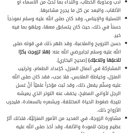
أدب وعذوبة الخطاب، والنداء بما تحبُّ من الأسماء أو
الألقاب، والبعد عن كل ما يجرح مشاعرها.
التسلية والإيناس، وقد كان صلى الله عليه وسلم نموذجاً
حسناً في ذلك، حيث كان يتسابق معها، ويلهو بما فيه
خير.
حسن الترويح والملاعبة، وقد ظهر ذلك في قوله صلى
الله عليه وسلم لجابررضي الله عنه:
(هلا تزوجت بكرًا
تلاعبُها وتلاعبُك)
[صحيح البخاري].
المشاركة في أعمال المنزل، كإعداد الطعام، وترتيب
المنزل، وخياطة الملابس، فلا عجب، فقد كان صلى الله
عليه وسلّم يفعل ذلك، وقد ثبت مؤخراً علميّاً أنَّ غسل
الرجل لأواني المطبخ، يخفف عنه التوتر الذي يعيشه
نتيجة ضغوط الحياة المختلفة، ويشعره بالسعادة، فليجرب
الأزواج ذلك.
مشاورة الزوجة، في العديد من الأمور المنزليَّة، فلذلك أثرٌ
عظيم وجلبٌ للمودة والألفة، وقد أخذ صلى الله عليه