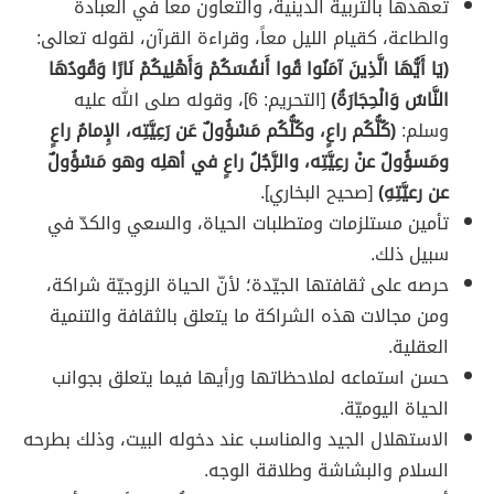
تعهدها بالتربية الدينية، والتعاون معاً في العبادة
والطاعة، كقيام الليل معاً، وقراءة القرآن، لقوله تعالى:
(يَا أَيُّهَا الَّذِينَ آمَنُوا قُوا أَنفُسَكُمْ وَأَهْلِيكُمْ نَارًا وَقُودُهَا
النَّاسُ وَالْحِجَارَةُ)
[التحريم: 6]، وقوله صلى الله عليه
وسلم:
(كُلُّكُم راعٍ، وكُلُّكُم مَسْؤُولٌ عَن رَعِيَّتِه، الإِمامُ راعٍ
ومَسؤُولٌ عنْ رعِيَّتِه، والرَّجُلُ راعٍ في أهلِه وهو مَسْؤُولٌ
عن رعيَّتِهِ)
[صحيح البخاري].
تأمين مستلزمات ومتطلبات الحياة، والسعي والكدّ في
سبيل ذلك.
حرصه على ثقافتها الجيّدة؛ لأنّ الحياة الزوجيّة شراكة،
ومن مجالات هذه الشراكة ما يتعلق بالثقافة والتنمية
العقلية.
حسن استماعه لملاحظاتها ورأيها فيما يتعلق بجوانب
الحياة اليوميّة.
الاستهلال الجيد والمناسب عند دخوله البيت، وذلك بطرحه
السلام والبشاشة وطلاقة الوجه.