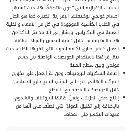
الحبيبات الإفرازية التي تكون ملتصقةً بها، حيث تشتهر
أجسام غولجي بوظيفتها الإفرازية الكبيرة كما هو الحال
في الخلايا الكأسية الموجودة في كلٍ من الأمعاء والخلية
العنبية في البنكرياس، ويشار إلى أنّه قد تمّ التأكد من
هذه الوظيفة من خلال تقنية التصوير بالموادّ الملوّنة.
العمل كممر إجباري لكافة المواد التي تفرزها الخلية، حيث
يتمّ إفراغها باستخدام الحويصلات الواصلة بين جسم
غولجي وبين سطح الخلية.
إضافة السكريات للبروتينات، ومن ثمّ العمل على تكوين
المركّب النهائي، ثمّ طرح المركب الناتج خارج الخلية من
خلال الحويصلات الواصلة مع السطح.
إنتاج بعض الجزيئات ولعلّ أهمّها البروتينات والشحوم،
بالإضافة إلى تخليق الموادّ التي تُصنّف على أنّها من
عديدات التكسر مثل المخاط.