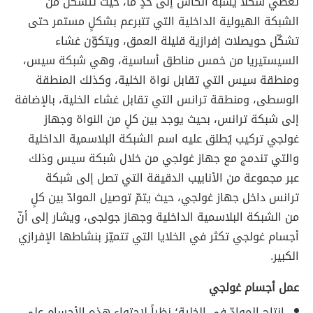
تعطي شكلاً يشبه الكأس إلى حدٍ ما، حيث تتشكّل من
الشبكة الهيولية الداخلية التي تتبرعم بشكلٍ مستمر حتى
تشكّل حويصلات إفرازية قليلة العمق، ويتكوّن غشاء
السيستيريا من خمس مناطق أساسية، وهي شبكة سيس،
ومنطقة سيس التي تقابل نواة الخلية، وكذلك المنطقة
الوسطى، ومنطقة ترانس التي تقابل غشاء الخلية، بالإضافة
إلى شبكة ترانس، بحيث يوجد بين كلٍ من النواة وجهاز
غولجي تركيب يُطلق عليه اسم الشبكة البلاسمية الداخلية
والتي تندمج مع جهاز غولجي من خلال شبكة سيس وذلك
عبر مجموعة من الأنابيب الدقيقة التي تصل إلى شبكة
ترانس داخل جهاز غولجي، حيث يتمّ توصيل الموادّ بين كلٍ
من الشبكة البلاسمية الداخلية وجهاز جولجى، ويشار إلى أنّ
أجسام غولجي تكثر في الخلايا التي تتميّز بنشاطها الإفرازي
الكبير.
عمل أجسام غولجي
إنتاج الموادّ في الخلية؛ نظراً لاحتواء هذه الأجسام على