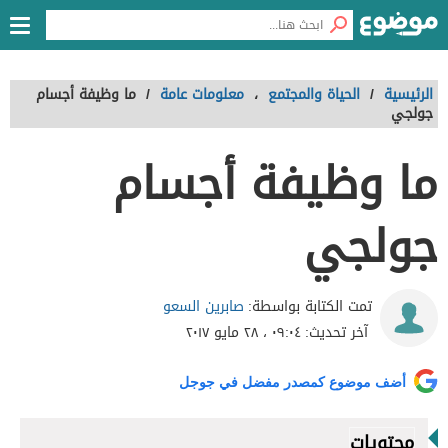
الرئيسية
/
الحياة والمجتمع
،
معلومات عامة
/
ما وظيفة أجسام
جولجي
ما وظيفة أجسام
جولجي
صابرين السعو
تمت الكتابة بواسطة:
آخر تحديث:
٠٩:٠٤ ، ٢٨ مايو ٢٠١٧
أضف موضوع كمصدر مفضل في جوجل
محتويات