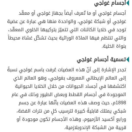
أجسام غولجي
أجسام غولجي أو ما تُعرف أيضاً بجهاز غولجي أو معقّد
غولجي أو شبكة غولجي، والواحدة منها هي عبارة عن عضية
توجد في خلايا الكائنات التي تتميّز بتركيبها الخلوي المعقّد،
والتي تنتظم فيها المادّة الوراثية بحيث تشكّل غشاءً محيطاً
بنواة الخلية.
تسمية أجسام غولجي
تجدر الإشارة إلى أنّ هذه العضيات عُرفت باسم غولجي نسبةً
إلى العالم الإيطالي المعروف بغولجي، وهو العالم الذي
اكتشفها في أجساد الحيوانات من خلال الخلايا الحيوانية
الموجودة في أجسام القطط وبعض الطيور وذلك في عام
1898م، حيث وصف هذه العضيات بأنّها عبارة عن جسم
شبكي يمتلك قابليةً كبيرة لترسيب كلٍ من نترات الفضة،
ورابع أكسيد الأزميوم، وهذه الأجسام تكون موجودة أو
قريبة من الشبكة الإندوبلازمية.