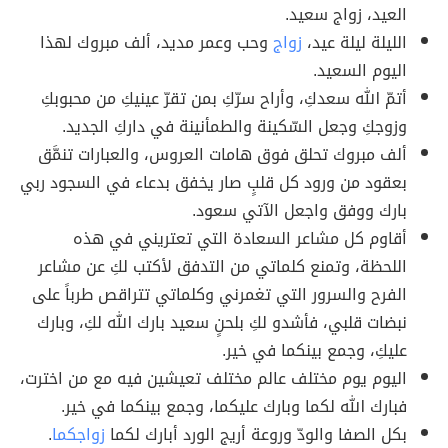
العيد، زواج سعيد.
الليلة ليلة عيد،
زواج
وحب وعمر مديد، ألف مبروك لهذا
اليوم السعيد.
أتمّ الله سعدكِ، وأراح سرّكِ بمن تقرّ عينيكِ من محبوبكِ
وزوجكِ وجعل السّكينة والطمأنينة في داركِ الجديد.
ألف مبروك تحلق فوق هامات العروس، والعبارات تنمَّق
بعقود من ورود كل قلبٍ صار يخفق بدعاء في السجود ربي
بارك ووفق واجعل الآتي سعود.
أقاوم كل مشاعر السعادة التي تعتريني في هذه
اللحظة، وتمنع كلماتي من التدفق لأكتب لكِ عن مشاعر
الفرح والسرور التي تغمرني وكلماتي تتراقص طرباً على
نبضات قلبي، فأشدو لكِ بلحنٍ سعيد بارك الله لكِ، وبارك
عليكِ، وجمع بينكما في خير.
اليوم يوم مختلف عالم مختلف تعيشين فيه مع من اخترت،
فبارك الله لكما وبارك عليكما، وجمع بينكما في خير.
بكل الصفا والودّ وروعة أريج الورد أبارك لكما
زواجكما
.