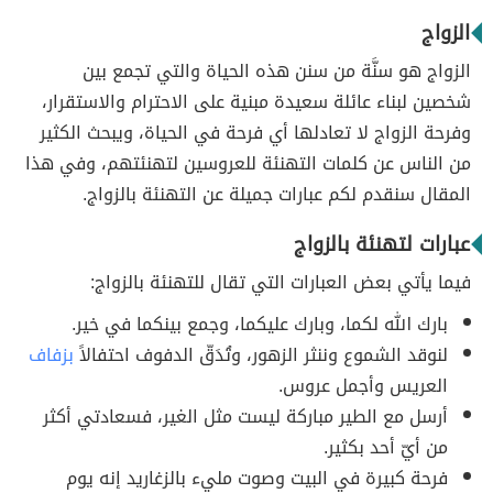
الزواج
الزواج هو سنَّة من سنن هذه الحياة والتي تجمع بين
شخصين لبناء عائلة سعيدة مبنية على الاحترام والاستقرار،
وفرحة الزواج لا تعادلها أي فرحة في الحياة، ويبحث الكثير
من الناس عن كلمات التهنئة للعروسين لتهنئتهم، وفي هذا
المقال سنقدم لكم عبارات جميلة عن التهنئة بالزواج.
عبارات لتهنئة بالزواج
فيما يأتي بعض العبارات التي تقال للتهنئة بالزواج:
بارك الله لكما، وبارك عليكما، وجمع بينكما في خير.
لنوقد الشموع وننثر الزهور، وتُدَقّ الدفوف احتفالاً
بزفاف
العريس وأجمل عروس.
أرسل مع الطير مباركة ليست مثل الغير، فسعادتي أكثر
من أيّ أحد بكثير.
فرحة كبيرة في البيت وصوت مليء بالزغاريد إنه يوم