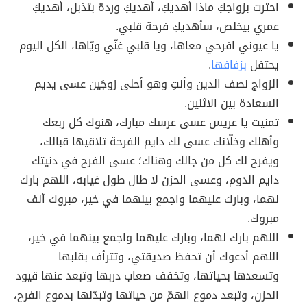
احترت بزواجكِ ماذا أهديكِ، أهديكِ وردة بتذبل، أهديكِ
عمري بيخلص، سأهديكِ فرحة قلبي.
يا عيوني افرحي معاها، ويا قلبي غنّي ويّاها، الكل اليوم
يحتفل
بزفافها
.
الزواج نصف الدين وأنتِ وهو أحلى زوجَين عسى يديم
السعادة بين الاثنين.
تمنيت يا عريس عسى عرسك مبارك، هنوك كل ربعك
وأهلك وخلّانك عسى لك دايم الفرحة تلاقيها قبالك،
ويفرح لك كل من جالك وهناك؛ عسى الفرح في دنيتك
دايم الدوم، وعسى الحزن لا طال طول غيابه، اللهم بارك
لهما، وبارك عليهما واجمع بينهما في خير، مبروك ألف
مبروك.
اللهم بارك لهما، وبارك عليهما واجمع بينهما في خير،
اللهم أدعوك أن تحفظ صديقتي، وتترأف بقلبها
وتسعدها بحياتها، وتخفف صعاب دربها وتبعد عنها قيود
الحزن، وتبعد دموع الهمّ من حياتها وتبدّلها بدموع الفرح،