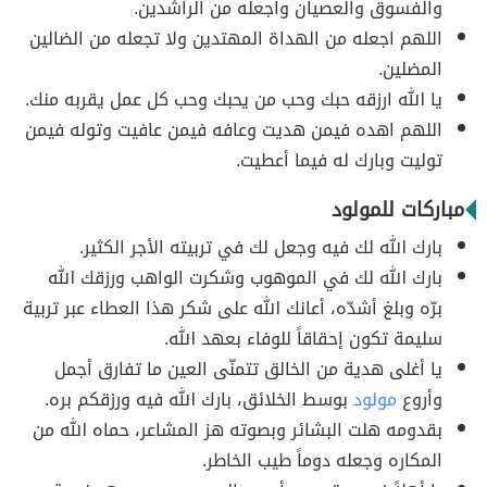
والفسوق والعصيان واجعله من الراشدين.
اللهم اجعله من الهداة المهتدين ولا تجعله من الضالين
المضلين.
يا الله ارزقه حبك وحب من يحبك وحب كل عمل يقربه منك.
اللهم اهده فيمن هديت وعافه فيمن عافيت وتوله فيمن
توليت وبارك له فيما أعطيت.
مباركات للمولود
بارك الله لك فيه وجعل لك في تربيته الأجر الكثير.
بارك الله لك في الموهوب وشكرت الواهب ورزقك الله
برّه وبلغ أشدّه، أعانك الله على شكر هذا العطاء عبر تربية
سليمة تكون إحقاقاً للوفاء بعهد الله.
يا أغلى هدية من الخالق تتمنّى العين ما تفارق أجمل
وأروع
مولود
بوسط الخلائق، بارك الله فيه ورزقكم بره.
بقدومه هلت البشائر وبصوته هز المشاعر، حماه الله من
المكاره وجعله دوماً طيب الخاطر.