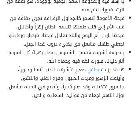
يا أهلاً فيه وبقدومه أسعد الجميع بوجوده، هو نعمة من
الربّ، فبورك لكم فيه.
فرحة الأمومة تنهمر كالجداول الرقراقة تجري دفاقة من
قلب الأم إلى قلب طفلها تلبسه الحنان زهراً وأكاليل،
فرحتنا بكِ يا أم اليوم والغد تعادل فرحتك فبحبكِ ورعايتكِ
اجعلي طفلكِ مشعل حق يضيء دروب هذا الجيل.
بقدومه أشرقت شمس الشموس وصار بهجة كل النفوس
أنار دنيانا، فبورك لكم فيه وحماه الله.
ها قد رزقت
بطفلٍ
صغيرٍ فأشرقت الدنيا أنساً وحبوراً،
وأينعت الزهور وغردت الطيور، وفرح القلب وانتشى
بالسرور فتخيليه وقد صار كبيراً، وأصبح في الحياة مشعل
نورًا، اللهم اجعله من مواليد السعادة والخير.