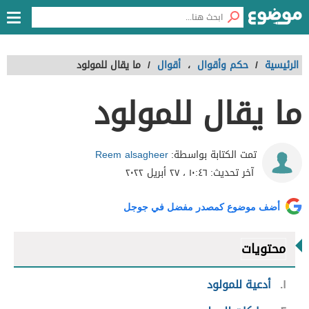
الرئيسية
/
حكم وأقوال
،
أقوال
/
ما يقال للمولود
ما يقال للمولود
Reem alsagheer
تمت الكتابة بواسطة:
آخر تحديث:
١٠:٤٦ ، ٢٧ أبريل ٢٠٢٢
أضف موضوع كمصدر مفضل في جوجل
محتويات
١
أدعية للمولود