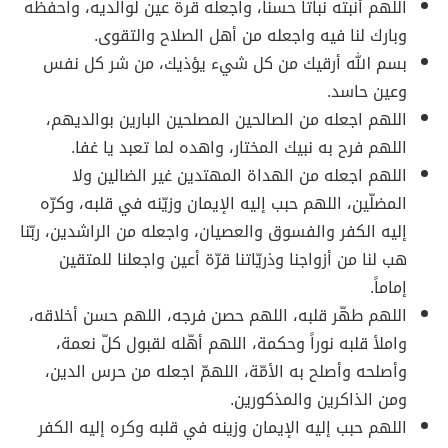
اللهم أنبته نباتاً حسناً، واجعله قرة عين لوالديه، واحفظه
وبارك لنا فيه واجعله من أهل الصلاح والتقوى.
بسم الله أرقيك من كل شيء يؤذيك، من شر كل نفس
وعين حاسد.
اللهم اجعله من الصالحين المصلحين البارين بوالديهم،
اللهم فرح به نبيك المختار، واهده لما تعبد يا غفا.
اللهم اجعله من الهداة المهتدين غير الضالين ولا
المضلّين، اللهم حبب إليه الإيمان وزيّنه في قلبه، وكرّه
إليه الكفر والفسوق والعصيان، واجعله من الراشدين، ربّنا
هب لنا من أزواجنا وذريّاتنا قرّة أعين واجعلنا للمتقين
إماماً.
اللهم طهّر قلبه، اللهم حصن فرجه، اللهم حسن أخلاقه،
واملأ قلبه نوراً وحكمة، اللهم أهّله لقبول كلّ نعمة،
وأصلحه وأصلح به الأمّة، اللهمّ اجعله من حرس الدين،
ومن الذاكرين والمذكورين.
اللهم حبب إليه الإيمان وزينه في قلبه وكره إليه الكفر