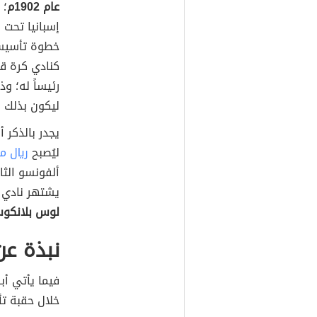
عام 1902م
؛ 
إسبانيا تحت 
خطوة تأسيسيّ
كنادي كرة ق
رئيساً له؛ و
ليكون بذلك أ
يجدر بالذكر 
ليُصبح
ريال م
ألفونسو الثال
يشتهر نادي 
لوس بلانكو
نبذة عن
فيما يأتي أب
خلال حقبة ت