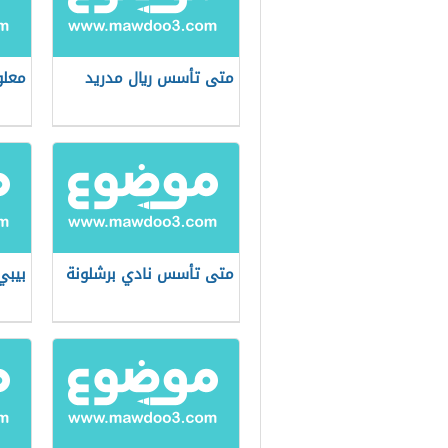
متى تأسس ريال مدريد
معلو
متى تأسس نادي برشلونة
بيبي