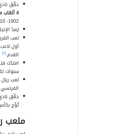
حقّق نادي
4 ألقاب من بطولة كأس ملك إسبانيا
1902- 1910م.
يُعدّ الإن
لعب الفري
أول لاعب 
القدم.
[٣]
امتدّت فت
سنوات تقريباً
لعب ريال 
الفرنسي غ
حقّق نادي
تُوِّج بكأس 
ملعب ري
لعب نادي ريا