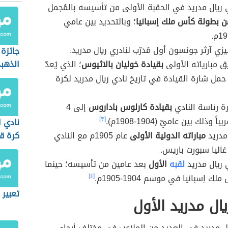
 ريال مدريد في الحقبة الأولى من تأسيسه بالمُجمل
؛ وبالتحديد بين عامي
جليزي آرثر جونسون أول مُدرّب لنادري ريال مدريد.
جائزة 
ق مبارياته الأولى
بقيادة خوليان بالاثيوس
؛ الذي يُعدّ
الذهب
حمل شارة القيادة في تاريخ نادي ريال مدريد لكرة
رة رئاسة النادي
بقيادة كارلوس باداروس
إلى 4
 وذلك بين عاميّ (1904-1908م).
[٣]
نادي ا
مدريد
مباراته الدولية الأولى
عام 1905م مع النادي
كرة ق
اليا سبورت باريس.
 ريال مدريد
لقبه
الأول
بعد عامين من تأسيسه؛ حينما
ملك إسبانيا في موسم 1904-1905م.
[٤]
تعبير 
ال مدريد الأول
ل مدريد في العديد من الملاعب في مختلف أرجاء