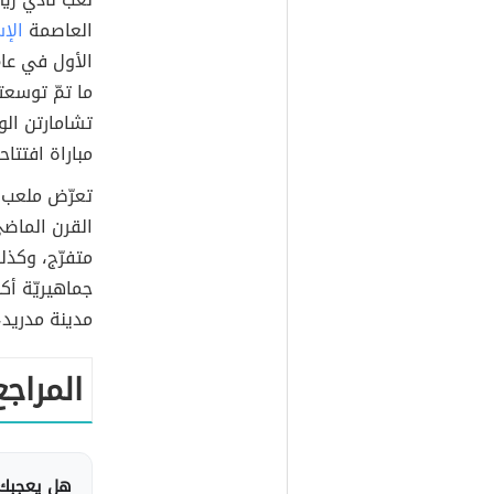
العاصمة
الإس
الأول في عام 1912م؛ 
تشامارتن الو
مباراة افتتا
تعرّض ملعب ت
متفرّج، وكذل
جماهيريّة أكب
مدينة مدريد، عل
المراجع
هل يعجبك 