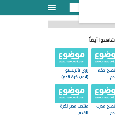
 شاهدوا أيضاً
صبح حكم
روي باتريسيو
دم
(لاعب كرة قدم)
صبح مدرب
منتخب مصر لكرة
دم
القدم