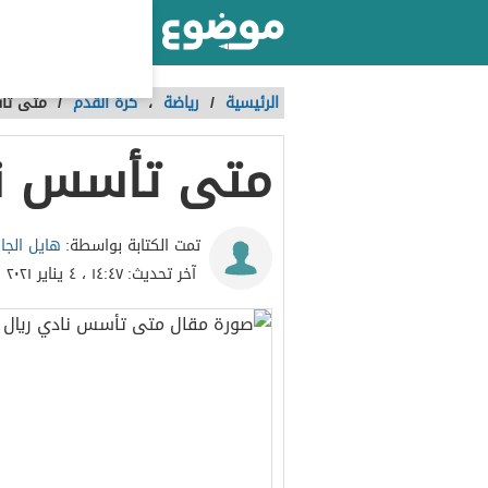
أكبر موقع عربي بالعالم
الرئيسية
/
رياضة
،
كرة القدم
/
متى تأس
متى تأسس نا
هايل الجا
تمت الكتابة بواسطة:
آخر تحديث:
١٤:٤٧ ، ٤ يناير ٢٠٢١