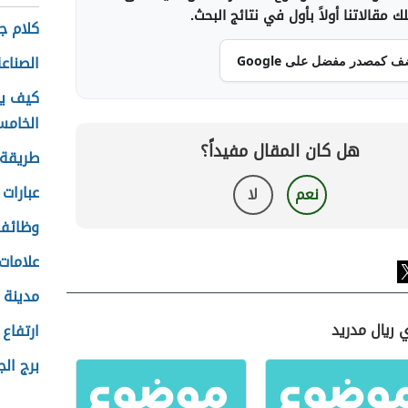
 مقالاتنا أولاً بأول في نتائج البحث.
كلام ج
الصناع
ف كمصدر مفضل على Google
كيف يك
الخام
هل كان المقال مفيداً؟
طريقة 
عبارات 
نعم
لا
وظائف 
علامات
مدينة 
 ريال مدريد
ارتفاع
برج ال