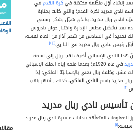
بعد إنشاء أوّل منظّمة مختصّة في
كرة القدم
في
اسم نادي مدريد لكرة القدم؛ والتي كانت بمثابة
ة لنادي ريال مدريد، والذي سُجِّل بشكل رسمي
اللاعب
دم بعد تشكيل مجلس الإدارة واختيار جوان بادروس
الوها
ذلك تحديداً في السادس من شهر آذار من العام نفسه،
وّل رئيس لنادي ريال مدريد في التاريخ.
[١]
[٢]
أنّ هذا النادي الإسباني أُضيف لقب ريال إلى اسمه
دريد
في عام 1920م؛ بعدما منحه إياه الملك الإسباني
ث عشر، وكلمة ريال تعني بالإسبانيّة الملكي؛ لِذا
ريال مدريد باسم
النادي الملكي
، كذلك يشتهر بلقب
س
.
[٢]
 تأسيس نادي ريال مدريد
رز المعلومات المتعلّقة ببدايات مسيرة نادي ريال مدريد
أسيسه:
[١]
مقالا