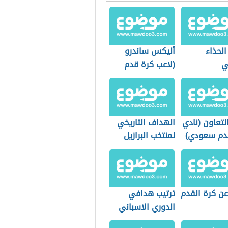
الحذاء
أليكس ساندرو
ي
(لاعب كرة قدم
برازيلي)
لتعاون (نادي
الهداف التاريخي
دم سعودي)
لمنتخب البرازيل
عن كرة القدم
ترتيب هدافي
الدوري الاسباني