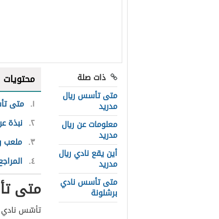
ذات صلة
محتويات
متى تأسس ريال
١
متى تأس
مدريد
٢
نبذة عن
معلومات عن ريال
مدريد
٣
ملعب ري
أين يقع نادي ريال
٤
المراجع
مدريد
متى تأسس نادي
متى تأ
برشلونة
تأسّس نادي ريال مدريد