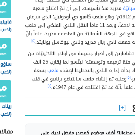
بانيّة
مدريد منذ تأسيسه، إلى أن تمّ افتتاح ملعبه
وهو
ملعب كامبو دي أودونيل
؛ الذي سرعان
فابيني
ما تمّ توسعته لاحقاً، وبعد 11 عاماً انتقل النادي الملكي إلى ملعب
(لاعب
اقع في الجهة الشماليّة من العاصمة مدريد، علماً بأنّ
برازيل
حه جمعت نادي ريال مدريد ونادي نيوكاسل يونايتد.
[٥]
شامارتن إلى أضرار جسيمة في أواخر الثلاثينيّات من
القرن الماضي فتمّ ترميمه وتوسعته؛ ليتّسع لما يُقارب 25 ألف
ساؤول
ك بدأت إدارة النادي بالتخطيط لإنشاء
ملعب
بسعة
(لاعب
ر،
[٥]
وعليه تم إنشاء ملعب سانتياغو برنابيو في قلب
إسبان
ماً بأنّهُ قد تمّ افتتاحه في عام 1947م.
[٦]
رينات
(لاعب
روسي
مقالا
محتوانا؟ أضف موضوع كمصدر مفضل لديك على