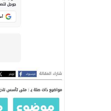
جوجل لتصلك
أض
شارك المقالة
فيسبوك
تويتر
مواضيع ذات صلة بـ : متى تأسس نادي