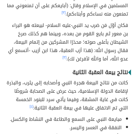
المسلمين في الإسلام وقال: (أبايعكم على أن تمنعوني مما
تمنعون منه نساءكم وأبناءكم).
[٣]
فكان أوّل مَن ضرب يد النبي-عليه السلام- لبيعته هو البراء
بن معور ثم بايع القوم من بعده، وبينما هم كذلك صرخ
الشيطان بأعلى صوته؛ محذرًا المشركين من إتمام البيعة،
فقال رسول الله: (هذا أزب العقبة، هذا ابن أزيب -أتسمع أي
عدو الله، أما والله لأفرغن لك).
[٣]
نتائج بيعة العقبة الثانية
كانت من نتائج البيعة هجرة النبي وأصحابه إلى يثرب، والبذرة
لإقامة الدولة الإسلامية، حيث عرض على الصحابة شروطًا
كانت في غاية المشقة،
وفيما يأتي سرد للبنود الخمسة
التي تم الاتفاق عليها في بيعة العقبة الثانية:
[٤]
مبايعة النبي على السمع والطاعة في النشاط والكسل.
النفقة في العسر واليسر.