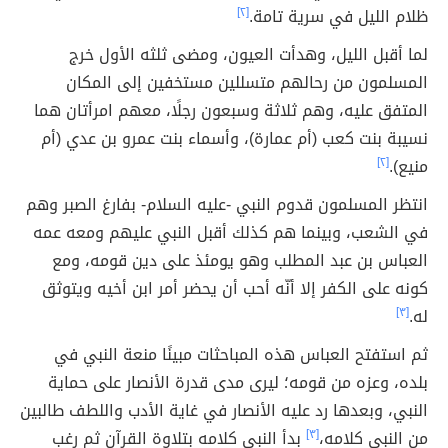
ظلام الليل في سرية تامة.
[٢]
لما أقبل الليل، وهدأت العيون، ومضى ثلثه الأول خرج
المسلمون من رحالهم متسللين مستخفين إلى المكان
المتفق عليه، وهم ثلاثة وسبعون رجلًا، معهم امرأتان هما
نسيبة بنت كعب (أم عمارة)، وأسماء بنت عمرو بن عدي (أم
منيع).
[٢]
انتظر المسلمون قدوم النبي -عليه السلام- بفارغ الصبر وهم
في الشعب، وبينما هم كذلك أقبل النبي عليهم ومعه عمه
العباس بن عبد المطلب وهو يومئذ على دين قومه، ومع
كونه على الكفر إلا أنّه أحب أن يحضر أمر ابن أخيه ويتوثق
له.
[٣]
ثم استفتح العباس هذه المباحثات مبينًا منعة النبي في
بلده، وعزه من قومه؛ ليرى مدى قدرة الأنصار على حماية
النبي، وبعدها رد عليه الأنصار في غاية الأدب واللطف طالبين
من النبي كلامه،
[٣]
بدأ النبي كلامه بتلاوة القرآن ثم رغب