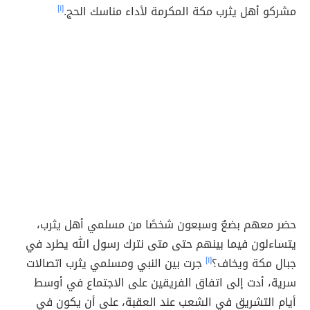
مشركو أهل يثرب مكة المكرمة لأداء مناسك الحج.
[١]
حضر معهم بضعٌ وسبعون شخصًا من مسلمي أهل يثرب،
يتساءلون فيما بينهم حتى متى نترك رسول الله يطرد في
جبال مكة ويخاف؟
[١]
جرت بين النبي ومسلمي يثرب اتصالات
سرية، أدت إلى اتفاق الفريقين على الاجتماع في أوسط
أيام التشريق في الشعب عند العقبة، على أن يكون في