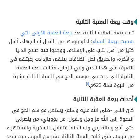
وقت بيعة العقبة الثانية
تمت بيعة العقبة الثانية بعد
بيعة العقبة الأولى التي
سُميت ببيعة النساء
؛ لخلو بنودها من القتال أو الجهاد، أقبل
كثيرٌ من أهل يثرب على الإسلام، ووجدوا فيه صلاح الدنيا
والآخرة، والطريقَ لحل الخلافات بينهم، فازدادت رغبتهم في
التعرف على هذا الدين ونبي الزمان، فكانت بيعة العقبة
الثانية التي جرت في موسم الحج في السنة الثالثة عشرة
من النبوة سنة 622م.
[١]
أحداث بيعة العقبة الثانية
كان النبي -صلى الله عليه وسلم- يستغل مواسم الحج في
الدعوة إلى الله عز وجل ويقول: من يؤويني، من ينصرني
حتى أبلغ رسالة ربي وله الجنة؛ فيُقابل بالسخرية والاستهزاء
من قومه، حتى كانت السنة الثالثة عشر من النبوة، حيث قصد