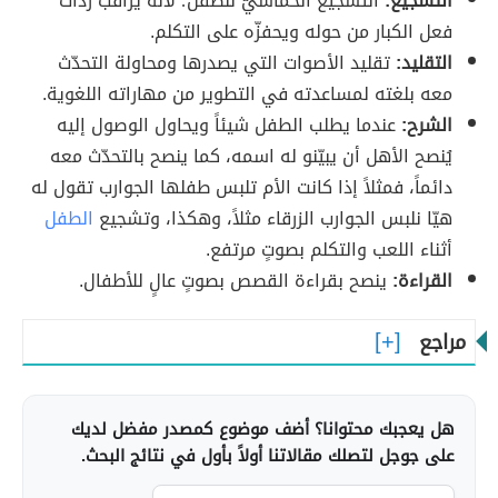
التشجيع:
التشجيع الحماسيّ للطفل؛ لأنه يراقب ردّات
فعل الكبار من حوله ويحفزّه على التكلم.
التقليد:
تقليد الأصوات التي يصدرها ومحاولة التحدّث
معه بلغته لمساعدته في التطوير من مهاراته اللغوية.
الشرح:
عندما يطلب الطفل شيئاً ويحاول الوصول إليه
يُنصح الأهل أن يبيّنو له اسمه، كما ينصح بالتحدّث معه
دائماً، فمثلاً إذا كانت الأم تلبس طفلها الجوارب تقول له
هيّا نلبس الجوارب الزرقاء مثلاً، وهكذا، وتشجيع
الطفل
أثناء اللعب والتكلم بصوتٍ مرتفع.
القراءة:
ينصح بقراءة القصص بصوتٍ عالٍ للأطفال.
مراجع
هل يعجبك محتوانا؟ أضف موضوع كمصدر مفضل لديك
على جوجل لتصلك مقالاتنا أولاً بأول في نتائج البحث.