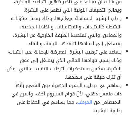
من شأنه أن يساعد على تأخير ظهور التجاعيد المبكرة،
ويعالج التصبغات اللونية التي تظهر على البشرة.
يرطب البشرة الحساسة ويعالجها، وذلك بفضل مكوّناته
النشطة كالببتيدات، والفيتامينات، والخلايا الجذعية،
والمعادن، والتي تمتصها الطبقة الخارجية من البشرة،
وتتغلغل إلى أعماقها لتمنحها الليونة، والنقاء.
يساعد على ترطيب البشرة المعرضة للإصابة بحب الشباب،
وذلك بسبب قوامها المائي الذي يتغلغل إلى عمق
البشرة، بعكس مستحضرات الترطيب التقليدية التي يمكن
أن تترك طبقة على سطحها.
يساهم في ترطيب البشرة الدهنية دون الشعور بأنّها
ذات ملمس دهني، لأنّ قوام السيروم أخف، وأسرع في
الامتصاص من
المرطب
، مما يساهم في الحفاظ على
رطوبة البشرة.