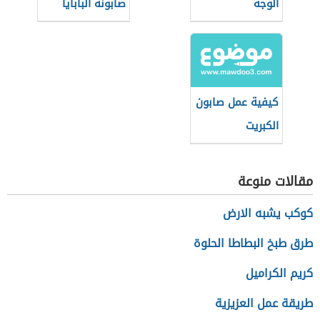
الوجه
صابونة البابايا
كيفية عمل صابون
الكبريت
مقالات منوعة
كوكب يشبه الارض
طرق طبخ البطاطا الحلوة
كريم الكراميل
طريقة عمل العزيزية