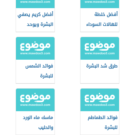
أفضل خلطة
أفضل كريم يصفي
للهالات السوداء
البشرة ويوحد
تحت العين
لونها
طرق شد البشرة
فوائد الشمس
للبشرة
فوائد الطماطم
ماسك ماء الورد
للبشرة
والحليب