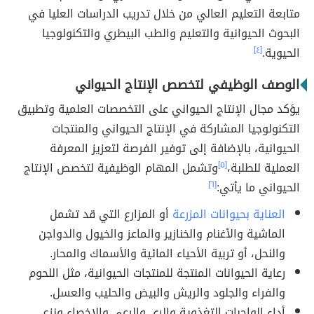
متابعة التعليم العالي من خلال تدريب الدراسات العليا في
البحوث الحيوانية والتعليم والطب البيطري والتكنولوجيا
الحيوية.
[٤]
الوصف الوظيفي لتخصص الإنتاج الحيواني
يؤكد مجال الإنتاج الحيواني على التخصصات العلمية وتطبيق
التكنولوجيا المشاركة في الإنتاج الحيواني والمنتجات
الحيوانية، بالإضافة إلى توفير الفرصة لتعزيز المعرفة
العملية للطلبة،
[٥]
وتشمل المهام الوظيفية لتخصص الإنتاج
الحيواني ما يأتي:
[٦]
العناية بحيوانات المزرعة
أو المزارع التي قد تشمل
الماشية والأغنام والخنازير والماعز والخيول والدواجن
والنحل، أو تربية الأحياء المائية والأسماك والمحار.
رعاية الحيوانات المنتجة للمنتجات الحيوانية، مثل اللحوم
والفراء والجلود والريش والبيض والحليب والعسل.
أداء الواجبات التغذوية والري والرعي والإخصاء ونزع